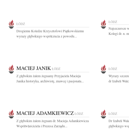
ŁÓDŹ
ŁÓDŹ
Najszczersze 
Drogiemu Koledze Krzysztofowi Piątkowskiemu
Kolegi dr. n. 
wyrazy głębokiego współczucia z powodu...
MACIEJ JANIK
ŁÓDŹ
ŁÓDŹ
Z głębokim żalem żegnamy Przyjaciela Macieja
Wyrazy szczere
Janika historyka, archiwistę, znawcę i pasjonata...
dr Izabeli Wal
MACIEJ ADAMKIEWICZ
ŁÓDŹ
ŁÓDŹ
Z głębokim żalem żegnam dr. Macieja Adamkiewicza
Dr Izabeli Wal
Współwłaściciela i Prezesa Zarządu...
głębokiego wsp