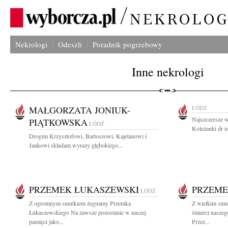
Nekrologi
Odeszli
Poradnik pogrzebowy
Inne nekrologi
MAŁGORZATA JONIUK-
ŁÓDŹ
Najszczersze w
PIĄTKOWSKA
ŁÓDŹ
Koleżanki dr n
Drogim Krzysztofowi, Bartoszowi, Kajetanowi i
Jankowi składam wyrazy głębokiego...
PRZEMEK ŁUKASZEWSKI
PRZEME
ŁÓDŹ
Z ogromnym smutkiem żegnamy Przemka
Z wielkim smu
Łukaszewskiego Na zawsze pozostanie w naszej
śmierci nasze
pamięci jako...
Przez...