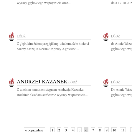
wyrazy głębokiego współczucia oraz...
dnia 17.10.202
ŁÓDŹ
ŁÓDŹ
Z głębokim żalem przyjęliśmy wiadomość o śmierci
dr Annie Wrze
Mamy naszej Koleżanki z pracy Agnieszki...
głębokiego wsp
ANDRZEJ KAZANEK
ŁÓDŹ
ŁÓDŹ
Z wielkim smutkiem żegnam Andrzeja Kazanka
Dr Annie Wrze
Rodzinie składam serdeczne wyrazy współczucia...
głębokiego wsp
« poprzednie
1
2
3
4
5
6
7
8
9
10
11