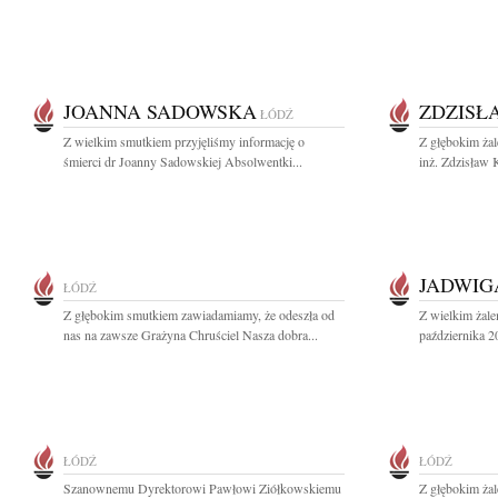
JOANNA SADOWSKA
ZDZISŁ
ŁÓDŹ
Z wielkim smutkiem przyjęliśmy informację o
Z głębokim żal
śmierci dr Joanny Sadowskiej Absolwentki...
inż. Zdzisław K
JADWIG
ŁÓDŹ
Z głębokim smutkiem zawiadamiamy, że odeszła od
Z wielkim żal
nas na zawsze Grażyna Chruściel Nasza dobra...
października 2
ŁÓDŹ
ŁÓDŹ
Szanownemu Dyrektorowi Pawłowi Ziółkowskiemu
Z głębokim żal