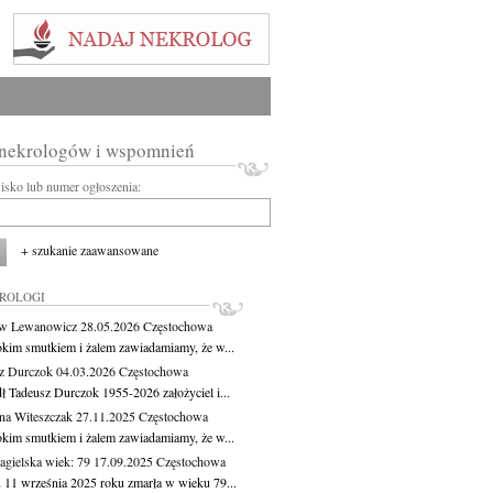
 nekrologów i wspomnień
wisko lub numer ogłoszenia:
+ szukanie zaawansowane
KROLOGI
aw Lewanowicz
28.05.2026
Częstochowa
okim smutkiem i żalem zawiadamiamy, że w...
z Durczok
04.03.2026
Częstochowa
ł Tadeusz Durczok 1955-2026 założyciel i...
na Witeszczak
27.11.2025
Częstochowa
okim smutkiem i żalem zawiadamiamy, że w...
agielska
wiek: 79
17.09.2025
Częstochowa
 11 września 2025 roku zmarła w wieku 79...