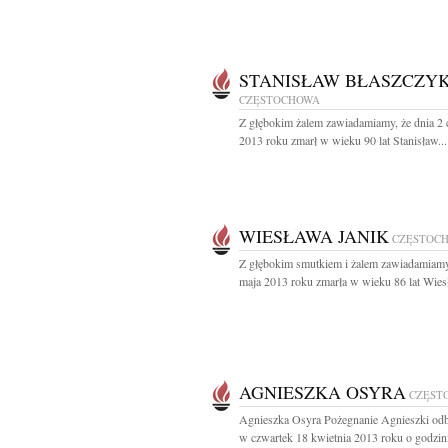
STANISŁAW BŁASZCZY
CZĘSTOCHOWA
Z głębokim żalem zawiadamiamy, że dnia 2
2013 roku zmarł w wieku 90 lat Stanisław...
WIESŁAWA JANIK
CZĘSTOC
Z głębokim smutkiem i żalem zawiadamiamy
maja 2013 roku zmarła w wieku 86 lat Wies
AGNIESZKA OSYRA
CZĘST
Agnieszka Osyra Pożegnanie Agnieszki odb
w czwartek 18 kwietnia 2013 roku o godzini