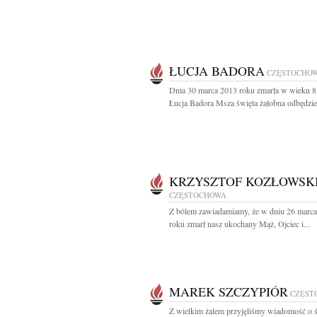
ŁUCJA BADORA
CZĘSTOCHO
Dnia 30 marca 2013 roku zmarła w wieku 83
Łucja Badora Msza święta żałobna odbędzie 
KRZYSZTOF KOZŁOWSK
CZĘSTOCHOWA
Z bólem zawiadamiamy, że w dniu 26 marc
roku zmarł nasz ukochany Mąż, Ojciec i...
MAREK SZCZYPIÓR
CZĘST
Z wielkim żalem przyjęliśmy wiadomość o ś