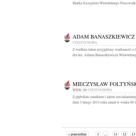
Marka Szczypióra Wieloletniego Pracownika
ADAM BANASZKIEWICZ
CZĘSTOCHOWA
Z wielkim żalem przyjęliśmy wiadomość o ś
dra inż. Adama Banaszkiewicza Wieloletnieg
MIECZYSŁAW FOLTYŃS
WIEK: 80
CZĘSTOCHOWA
Z głębokim smutkiem i żalem zawiadamiamy
dniu 3 lutego 2013 roku zmarł w wieku 80 la
« poprzednie
1
...
11
12
13