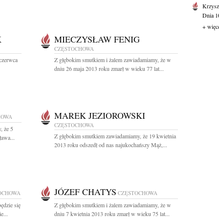
Krzysz
Dnia 10
+ więc
K
MIECZYSŁAW FENIG
CZĘSTOCHOWA
 czerwca
Z głębokim smutkiem i żalem zawiadamiamy, że w
dniu 26 maja 2013 roku zmarł w wieku 77 lat...
MAREK JEZIOROWSKI
HOWA
CZĘSTOCHOWA
, że 5
Z głębokim smutkiem zawiadamiamy, że 19 kwietnia
ława...
2013 roku odszedł od nas najukochańszy Mąż,...
JÓZEF CHATYS
OCHOWA
CZĘSTOCHOWA
ędzie się
Z głębokim smutkiem i żalem zawiadamiamy, że w
e...
dniu 7 kwietnia 2013 roku zmarł w wieku 75 lat...