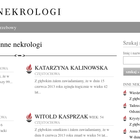
grzebowy
Inne nekrologi
Szukaj
Imię i naz
KATARZYNA KALINOWSKA
HOWA
CZĘSTOCHOWA
, że w
Z głębokim żalem zawiadamiamy, że w dniu 15
szy 99...
INNE NE
czerwca 2013 roku zginęła tragicznie w wieku 42
lat...
Wiesł
Z głęb
Tadeus
Odszed
WITOLD KASPRZAK
OWA
WIEK: 54
Krysty
CZĘSTOCHOWA
Z głęb
 6
Z głębokim smutkiem i żalem zawiadamiamy, że w
racki
Anna J
dniu 8 czerwca 2013 roku zmarł w wieku 54 lat...
W dniu