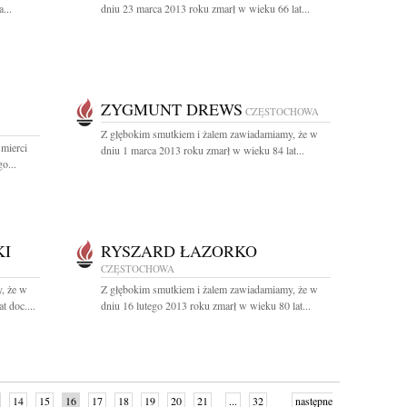
...
dniu 23 marca 2013 roku zmarł w wieku 66 lat...
ZYGMUNT DREWS
CZĘSTOCHOWA
Z głębokim smutkiem i żalem zawiadamiamy, że w
mierci
dniu 1 marca 2013 roku zmarł w wieku 84 lat...
o...
KI
RYSZARD ŁAZORKO
CZĘSTOCHOWA
, że w
Z głębokim smutkiem i żalem zawiadamiamy, że w
t doc....
dniu 16 lutego 2013 roku zmarł w wieku 80 lat...
14
15
16
17
18
19
20
21
...
32
następne