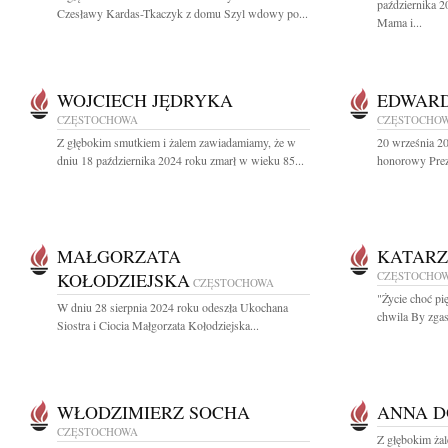
października 2
Czesławy Kardas-Tkaczyk z domu Szyl wdowy po...
Mama i...
WOJCIECH JĘDRYKA
EDWARD
CZĘSTOCHOWA
CZĘSTOCHO
Z głębokim smutkiem i żalem zawiadamiamy, że w
20 września 2
dniu 18 października 2024 roku zmarł w wieku 85...
honorowy Prez
MAŁGORZATA
KATARZ
KOŁODZIEJSKA
CZĘSTOCHO
CZĘSTOCHOWA
"Życie choć pi
W dniu 28 sierpnia 2024 roku odeszła Ukochana
chwila By zgasi
Siostra i Ciocia Małgorzata Kołodziejska...
WŁODZIMIERZ SOCHA
ANNA D
CZĘSTOCHOWA
Z głębokim ża