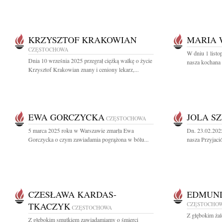
KRZYSZTOF KRAKOWIAN
MARIA 
CZĘSTOCHOWA
W dniu 1 listo
Dnia 10 września 2025 przegrał ciężką walkę o życie
nasza kochana 
Krzysztof Krakowian znany i ceniony lekarz,...
EWA GORCZYCKA
JOLA S
CZĘSTOCHOWA
5 marca 2025 roku w Warszawie zmarła Ewa
Dn. 23.02.202
Gorczycka o czym zawiadamia pogrążona w bólu...
nasza Przyjació
CZESŁAWA KARDAS-
EDMUND
TKACZYK
CZĘSTOCHO
CZĘSTOCHOWA
Z głębokim ża
Z głębokim smutkiem zawiadamiamy o śmierci