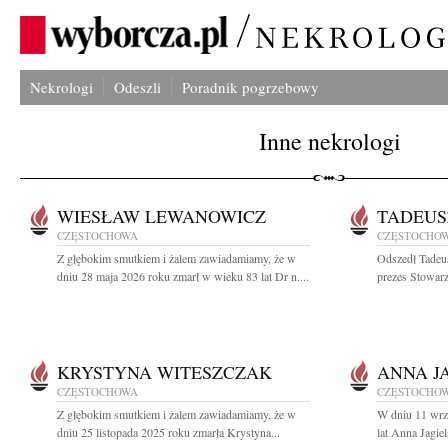
Nekrologi
Odeszli
Poradnik pogrzebowy
Inne nekrologi
WIESŁAW LEWANOWICZ
TADEUS
CZĘSTOCHOWA
CZĘSTOCHO
Z głębokim smutkiem i żalem zawiadamiamy, że w
Odszedł Tadeu
dniu 28 maja 2026 roku zmarł w wieku 83 lat Dr n....
prezes Stowarz
KRYSTYNA WITESZCZAK
ANNA J
CZĘSTOCHOWA
CZĘSTOCHO
Z głębokim smutkiem i żalem zawiadamiamy, że w
W dniu 11 wrz
dniu 25 listopada 2025 roku zmarła Krystyna...
lat Anna Jagie