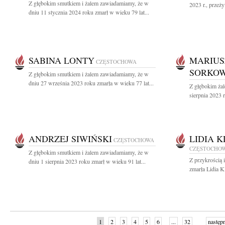
Z głębokim smutkiem i żalem zawiadamiamy, że w
2023 r., przeż
dniu 11 stycznia 2024 roku zmarł w wieku 79 lat...
SABINA LONTY
MARIUS
CZĘSTOCHOWA
SORKOW
Z głębokim smutkiem i żalem zawiadamiamy, że w
dniu 27 września 2023 roku zmarła w wieku 77 lat...
Z głębokim ża
sierpnia 2023 r
ANDRZEJ SIWIŃSKI
LIDIA 
CZĘSTOCHOWA
CZĘSTOCHO
Z głębokim smutkiem i żalem zawiadamiamy, że w
Z przykrością 
dniu 1 sierpnia 2023 roku zmarł w wieku 91 lat...
zmarła Lidia K
1
2
3
4
5
6
...
32
następ