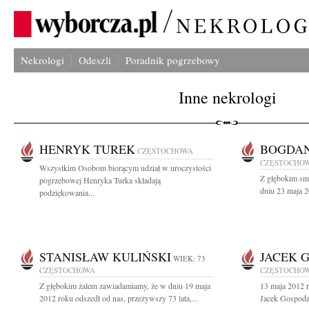
Nekrologi
Odeszli
Poradnik pogrzebowy
Inne nekrologi
HENRYK TUREK
BOGDAN
CZĘSTOCHOWA
CZĘSTOCHO
Wszystkim Osobom biorącym udział w uroczystości
Z głębokim sm
pogrzebowej Henryka Turka składają
dniu 23 maja 2
podziękowania...
STANISŁAW KULIŃSKI
JACEK 
WIEK: 73
CZĘSTOCHOWA
CZĘSTOCHO
Z głębokim żalem zawiadamiamy, że w dniu 19 maja
13 maja 2012 r
2012 roku odszedł od nas, przeżywszy 73 lata,...
Jacek Gospoda