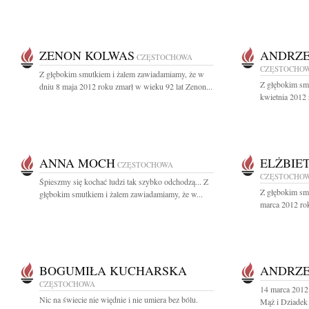
ZENON KOLWAS
ANDRZE
CZĘSTOCHOWA
CZĘSTOCHO
Z głębokim smutkiem i żalem zawiadamiamy, że w
Z głębokim sm
dniu 8 maja 2012 roku zmarł w wieku 92 lat Zenon...
kwietnia 2012 
ANNA MOCH
ELŻBIE
CZĘSTOCHOWA
CZĘSTOCHO
Śpieszmy się kochać ludzi tak szybko odchodzą... Z
Z głębokim sm
głębokim smutkiem i żalem zawiadamiamy, że w...
marca 2012 rok
BOGUMIŁA KUCHARSKA
ANDRZE
CZĘSTOCHOWA
14 marca 2012 
Nic na świecie nie więdnie i nie umiera bez bólu.
Mąż i Dziadek 