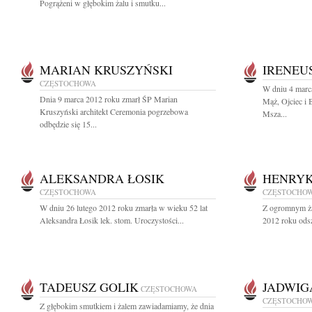
Pogrążeni w głębokim żalu i smutku...
MARIAN KRUSZYŃSKI
IRENEUS
CZĘSTOCHOWA
W dniu 4 marc
Dnia 9 marca 2012 roku zmarł ŚP Marian
Mąż, Ojciec i 
Kruszyński architekt Ceremonia pogrzebowa
Msza...
odbędzie się 15...
ALEKSANDRA ŁOSIK
HENRYK
CZĘSTOCHOWA
CZĘSTOCHO
W dniu 26 lutego 2012 roku zmarła w wieku 52 lat
Z ogromnym ża
Aleksandra Łosik lek. stom. Uroczystości...
2012 roku odsz
TADEUSZ GOLIK
JADWIG
CZĘSTOCHOWA
CZĘSTOCHO
Z głębokim smutkiem i żalem zawiadamiamy, że dnia