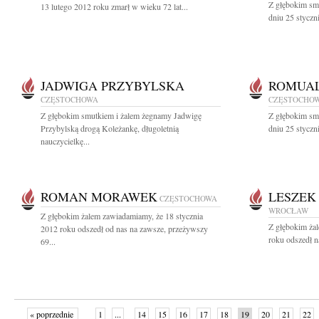
Z głębokim sm
13 lutego 2012 roku zmarł w wieku 72 lat...
dniu 25 styczn
JADWIGA PRZYBYLSKA
ROMUA
CZĘSTOCHOWA
CZĘSTOCHO
Z głębokim smutkiem i żalem żegnamy Jadwigę
Z głębokim sm
Przybylską drogą Koleżankę, długoletnią
dniu 25 styczn
nauczycielkę...
ROMAN MORAWEK
LESZEK
CZĘSTOCHOWA
WROCŁAW
Z głębokim żalem zawiadamiamy, że 18 stycznia
Z głębokim żal
2012 roku odszedł od nas na zawsze, przeżywszy
roku odszedł n
69...
« poprzednie
1
...
14
15
16
17
18
19
20
21
22