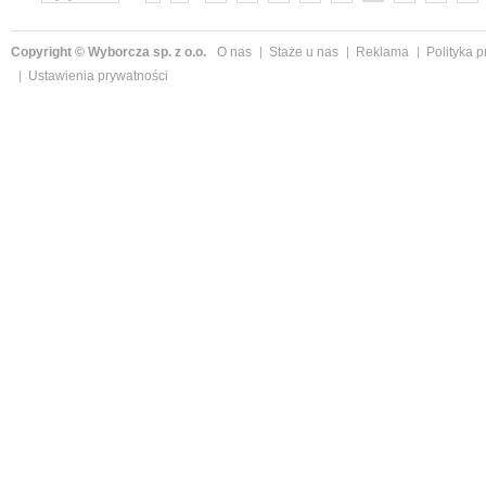
»
Copyright © Wyborcza sp. z o.o.
O nas
Staże u nas
Reklama
Polityka 
Ustawienia prywatności