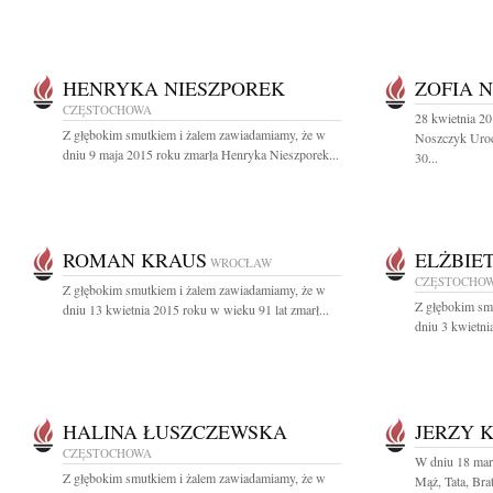
HENRYKA NIESZPOREK
ZOFIA 
CZĘSTOCHOWA
28 kwietnia 2
Z głębokim smutkiem i żalem zawiadamiamy, że w
Noszczyk Uroc
dniu 9 maja 2015 roku zmarła Henryka Nieszporek...
30...
ROMAN KRAUS
ELŻBIE
WROCŁAW
CZĘSTOCHO
Z głębokim smutkiem i żalem zawiadamiamy, że w
Z głębokim sm
dniu 13 kwietnia 2015 roku w wieku 91 lat zmarł...
dniu 3 kwietni
HALINA ŁUSZCZEWSKA
JERZY 
CZĘSTOCHOWA
W dniu 18 mar
Z głębokim smutkiem i żalem zawiadamiamy, że w
Mąż, Tata, Brat