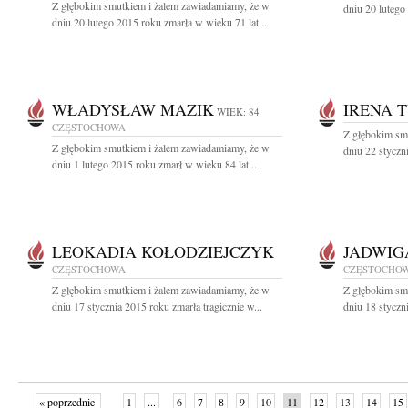
Z głębokim smutkiem i żalem zawiadamiamy, że w
dniu 20 lutego
dniu 20 lutego 2015 roku zmarła w wieku 71 lat...
WŁADYSŁAW MAZIK
IRENA 
WIEK: 84
CZĘSTOCHOWA
Z głębokim sm
Z głębokim smutkiem i żalem zawiadamiamy, że w
dniu 22 styczn
dniu 1 lutego 2015 roku zmarł w wieku 84 lat...
LEOKADIA KOŁODZIEJCZYK
JADWIG
CZĘSTOCHOWA
CZĘSTOCHO
Z głębokim smutkiem i żalem zawiadamiamy, że w
Z głębokim sm
dniu 17 stycznia 2015 roku zmarła tragicznie w...
dniu 18 styczni
« poprzednie
1
...
6
7
8
9
10
11
12
13
14
15