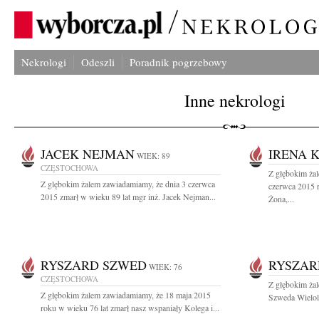
Nekrologi
Odeszli
Poradnik pogrzebowy
Inne nekrologi
JACEK NEJMAN
IRENA 
WIEK: 89
CZĘSTOCHOWA
Z głębokim ża
Z glębokim żalem zawiadamiamy, że dnia 3 czerwca
czerwca 2015 
2015 zmarł w wieku 89 lat mgr inż. Jacek Nejman...
Żona,...
RYSZARD SZWED
RYSZAR
WIEK: 76
CZĘSTOCHOWA
Z głębokim żal
Z głębokim żalem zawiadamiamy, że 18 maja 2015
Szweda Wielole
roku w wieku 76 lat zmarł nasz wspaniały Kolega i...