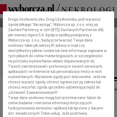
Dbamy o Twoją prywatność
Droga Użytkowniczko, Drogi Użytkowniku, jeśli wyrazisz
Nekrologi
Odeszli
Poradnik pogrzebowy
zgodę klikając "Akceptuję", Wyborcza sp. z o.o. oraz jej
Zaufani Partnerzy, w tym [
872
] Zaufanych Partnerów IAB,
jak również Agora S.A. będąca spółką powiązaną z
Wyborcza sp. z o.o., będą przetwarzać Twoje dane
Łucja Badora
osobowe takie jak adresy IP, adresy e-mail czy
IMIĘ I NAZWISKO:
identyfikatory plików cookie lub inne informacje zapisane w
tych plikach do celów marketingowych, w szczególności
Częstochowa
REGION:
na potrzeby wyświetlania reklam dopasowanych do
04.04.2013
DATA EMISJI:
Twoich zainteresowań i preferencji w swoich serwisach,
aplikacjach i w Internecie lub personalizacji treści w nich
wyświetlanych. Wyrażenie zgody jest dobrowolne. Jeśli nie
chcesz wyrazić zgody, chcesz ograniczyć jej zakres lub
chcesz wycofać zgodę uprzednio udzieloną przejdź do
Dnia 30 marca 2013 roku zmarła w wieku 83 lat
„Ustawień Zaawansowanych”.
Twoje dane osobowe mogą być przetwarzane także do
celów badania i mierzenia informacji dotyczących
funkcjonowania serwisów i aplikacji lub łączone z danymi
dot. świadczonych Tobie usług. Jeśli podstawą