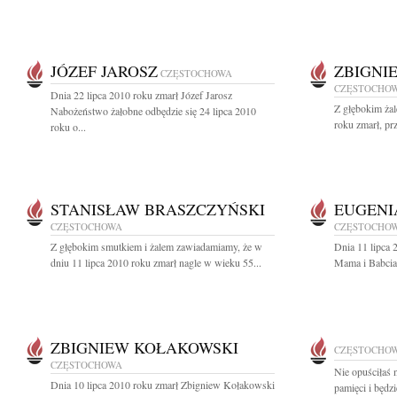
JÓZEF JAROSZ
ZBIGNI
CZĘSTOCHOWA
CZĘSTOCHO
Dnia 22 lipca 2010 roku zmarł Józef Jarosz
Z głębokim ża
Nabożeństwo żałobne odbędzie się 24 lipca 2010
roku zmarł, pr
roku o...
STANISŁAW BRASZCZYŃSKI
EUGENI
CZĘSTOCHOWA
CZĘSTOCHO
Z głębokim smutkiem i żalem zawiadamiamy, że w
Dnia 11 lipca 
dniu 11 lipca 2010 roku zmarł nagle w wieku 55...
Mama i Babcia
ZBIGNIEW KOŁAKOWSKI
CZĘSTOCHO
CZĘSTOCHOWA
Nie opuściłaś n
Dnia 10 lipca 2010 roku zmarł Zbigniew Kołakowski
pamięci i będzi