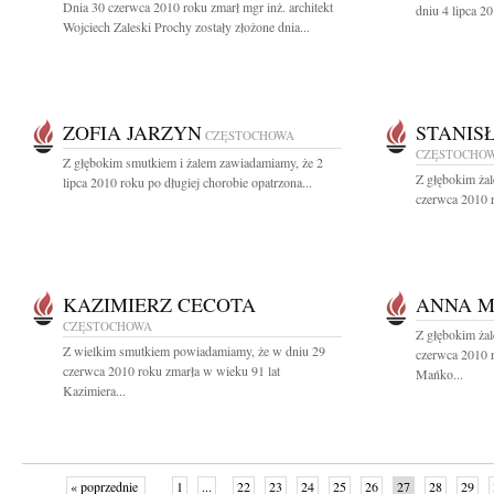
Dnia 30 czerwca 2010 roku zmarł mgr inż. architekt
dniu 4 lipca 2
Wojciech Zaleski Prochy zostały złożone dnia...
ZOFIA JARZYN
STANIS
CZĘSTOCHOWA
CZĘSTOCHO
Z głębokim smutkiem i żalem zawiadamiamy, że 2
Z głębokim ża
lipca 2010 roku po długiej chorobie opatrzona...
czerwca 2010 r
KAZIMIERZ CECOTA
ANNA 
CZĘSTOCHOWA
Z głębokim ża
Z wielkim smutkiem powiadamiamy, że w dniu 29
czerwca 2010 
czerwca 2010 roku zmarła w wieku 91 lat
Mańko...
Kazimiera...
« poprzednie
1
...
22
23
24
25
26
27
28
29