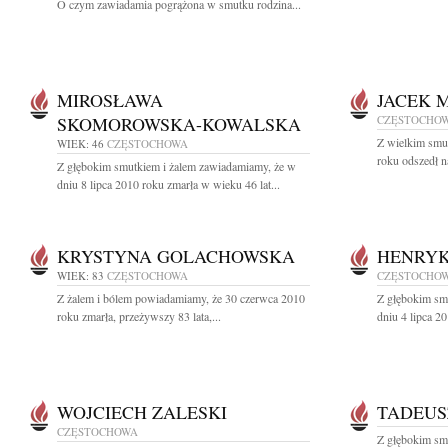
O czym zawiadamia pogrążona w smutku rodzina...
MIROSŁAWA
JACEK 
SKOMOROWSKA-KOWALSKA
CZĘSTOCHO
Z wielkim smu
WIEK: 46
CZĘSTOCHOWA
roku odszedł n
Z głębokim smutkiem i żalem zawiadamiamy, że w
dniu 8 lipca 2010 roku zmarła w wieku 46 lat...
KRYSTYNA GOLACHOWSKA
HENRYK
WIEK: 83
CZĘSTOCHOWA
CZĘSTOCHO
Z żalem i bólem powiadamiamy, że 30 czerwca 2010
Z głębokim sm
roku zmarła, przeżywszy 83 lata,...
dniu 4 lipca 2
WOJCIECH ZALESKI
TADEUS
CZĘSTOCHOWA
Z głębokim sm