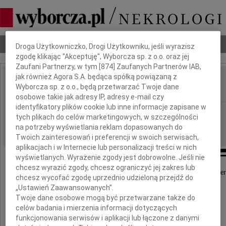
Dbamy o Twoją prywatność
Nekrologi
Odeszli
Poradnik pogrzebowy
Droga Użytkowniczko, Drogi Użytkowniku, jeśli wyrazisz
zgodę klikając "Akceptuję", Wyborcza sp. z o.o. oraz jej
Zaufani Partnerzy, w tym [
874
] Zaufanych Partnerów IAB,
jak również Agora S.A. będąca spółką powiązaną z
Antoni Basta
Wyborcza sp. z o.o., będą przetwarzać Twoje dane
IMIĘ I NAZWISKO:
osobowe takie jak adresy IP, adresy e-mail czy
identyfikatory plików cookie lub inne informacje zapisane w
Kraków
REGION:
tych plikach do celów marketingowych, w szczególności
09.01.2025
na potrzeby wyświetlania reklam dopasowanych do
DATA EMISJI:
Twoich zainteresowań i preferencji w swoich serwisach,
aplikacjach i w Internecie lub personalizacji treści w nich
wyświetlanych. Wyrażenie zgody jest dobrowolne. Jeśli nie
chcesz wyrazić zgody, chcesz ograniczyć jej zakres lub
Z głebokim żalem przyjeliśmy wiadomość o śmier
chcesz wycofać zgodę uprzednio udzieloną przejdź do
„Ustawień Zaawansowanych”.
Twoje dane osobowe mogą być przetwarzane także do
celów badania i mierzenia informacji dotyczących
funkcjonowania serwisów i aplikacji lub łączone z danymi