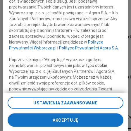
dot. świadczonych Tobie usług. Jeśli podstawą
przetwarzania Twoich danych jest uzasadniony interes
Profesora
Wyborcza sp. z o.o., jej spółki powiązanej – Agora S.A. – lub
Antoniego Basty
Zaufanych Partnerów, masz prawo wyrazić sprzeciw. Aby
to zrobić przejdź do „Ustawień Zaawansowanych” lub
skontaktuj się z administratorem – w zależności od
zakresu sprzeciwu i podmiotu, wobec którego jest
wybitnego lekarza, specjalisty ginekologa, nauczyci
kierowany. Więcej informacji znajdziesz w
Polityce
Ojca
Prywatności Wyborcza.pl
i
Polityce Prywatności Agora S.A.
naszego drogiego przyjaciela
Poprzez kliknięcie "Akceptuję" wyrażasz zgodę na
dr hab. n. med. Pawła Basty
zainstalowanie i przechowywanie plików typu cookie
Wyborczej sp. z o. o. jej Zaufanych Partnerów i Agora S.A.
na Twoim urządzeniu końcowym. Możesz też w każdej
W tych trudnych chwilach składamy wyrazy współczucia i
chwili zmienić swoje preferencje dot. plików cookie,
ponownie wywołując narzędzie do zarządzania Twoimi
Rodzinie i Bliskim
preferencjami dot. przetwarzania danych poprzez
odnośnik „Ustawienia prywatności” w stopce serwisu i
USTAWIENIA ZAAWANSOWANE
przechodząc do sekcji „Ustawienia zaawansowane”.
Diana Hodorowicz-Zaniewska
Zmiana ustawień plików cookie możliwa jest także za
z zespołem Breast Unit Szpitala Uniwersyteckiego w K
pomocą ustawień przeglądarki.
AKCEPTUJĘ
My, nasi Zaufani Partnerzy i Agora S.A. możemy