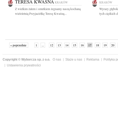
TERESA KWAŚNA
KRAKÓW
KRAKÓW
Z wielkim żalem i smutkiem żegnamy naszą kochaną
Wyrazy głębok
wieloletnią Przyjaciółkę Teresę Kwaśną...
tych ciężkich c
« poprzednie
1
...
12
13
14
15
16
17
18
19
20
»
Copyright © Wyborcza sp. z o.o.
O nas
Staże u nas
Reklama
Polityka 
Ustawienia prywatności