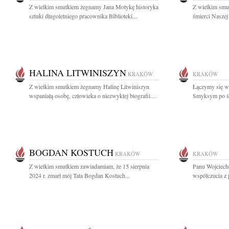
Z wielkim smutkiem żegnamy Jana Motykę historyka
Z wielkim smu
sztuki długoletniego pracownika Biblioteki...
śmierci Naszej
HALINA LITWINISZYN
KRAKÓW
KRAKÓW
Z wielkim smutkiem żegnamy Halinę Litwiniszyn
Łączymy się w
wspaniałą osobę, człowieka o niezwykłej biografii....
Smyksym po śm
BOGDAN KOSTUCH
KRAKÓW
KRAKÓW
Z wielkim smutkiem zawiadamiam, że 15 sierpnia
Panu Wojciech
2024 r. zmarł mój Tata Bogdan Kostuch...
współczucia z 