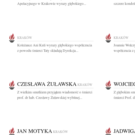
Apelacyjnego w Krakowie wyrazy głębokiego...
szczere kondol
KRAKÓW
KRAKÓW
Koleżance Ani Kuli wyrazy głębokiego współczucia
Joannie Wołcz
z powodu śmierci Taty składają Dyrekcja...
współczucia z
CZESŁAWA ŻUŁAWSKA
WOJCIE
KRAKÓW
Z wielkim smutkiem przyjąłem wiadomość o śmierci
Z głębokim sm
prof. dr hab. Czesławy Żuławskiej wybitnej...
śmierci Prof. 
JAN MOTYKA
JADWIG
KRAKÓW