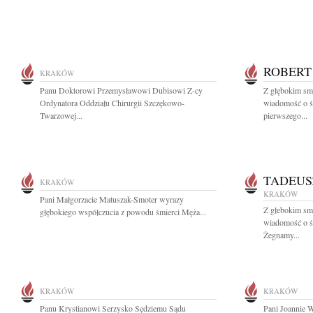
ROBERT
KRAKÓW
Panu Doktorowi Przemysławowi Dubisowi Z-cy
Z głębokim smu
Ordynatora Oddziału Chirurgii Szczękowo-
wiadomość o ś
Twarzowej...
pierwszego...
TADEUS
KRAKÓW
KRAKÓW
Pani Małgorzacie Matuszak-Smoter wyrazy
Z głebokim smu
głębokiego współczucia z powodu śmierci Męża...
wiadomość o ś
Żegnamy...
KRAKÓW
KRAKÓW
Panu Krystianowi Serzysko Sędziemu Sądu
Pani Joannie 