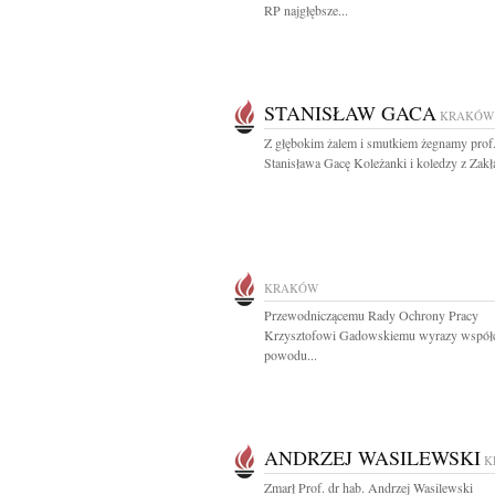
RP najgłębsze...
STANISŁAW GACA
KRAKÓW
Z głębokim żalem i smutkiem żegnamy prof
Stanisława Gacę Koleżanki i koledzy z Zakła
KRAKÓW
Przewodniczącemu Rady Ochrony Pracy
Krzysztofowi Gadowskiemu wyrazy współc
powodu...
ANDRZEJ WASILEWSKI
K
Zmarł Prof. dr hab. Andrzej Wasilewski