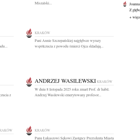
Miszalski...
Joanna
Z głęb
+ więc
KRAKÓW
.
Pani Annie Szczepańskiej najgłębsze wyrazy
du...
współczucia z powodu śmierci Ojca składają...
ANDRZEJ WASILEWSKI
KRAKÓW
W dniu 8 listopada 2025 roku zmarł Prof. dr habil.
zucia z
Andrzej Wasilewski emerytowany profesor...
RAKÓW
KRAKÓW
Panu Łukaszowi Sękowi Zastępcy Prezydenta Miasta