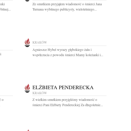
Anki
Ze smutkiem przyjąłem wiadomość o śmierci Jana
itnej...
Turnaua wybitnego publicysty, wieloletniego...
KRAKÓW
Agnieszce Hybel wyrazy głębokiego żalu i
i
współczucia z powodu śmierci Mamy koleżanki i...
ELŻBIETA PENDERECKA
KRAKÓW
ć o
Z wielkim smutkiem przyjęliśmy wiadomość o
,
śmierci Pani Elżbiety Pendereckiej Za długoletnie...