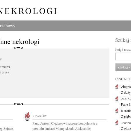
grzebowy
Inne nekrologi
Szukaj
Imię i naz
W
śmierci
żysera...
INNE NE
Zbigni
Z duży
24.07
Panu J
Karoli
KRAKÓW
Z głęb
Joanna
Panu Janowi Cięciakowi szczere kondolencje z
Z olbr
zy Sejmie
powodu śmierci Mamy składa Aleksander