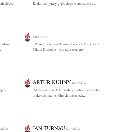
ońskiego,
Krakowa wyrazy głębokiego współczucia z...
KRAKÓW
rządów
Panu Łukaszowi Sękowi Zastępcy Prezydenta
.
Miasta Krakowa wyrazy szczerego...
ARTUR KUHNY
KRAKÓW
ępcy
Odszedł od nas Artur Kuhny Będzie nam Ciebie
brakowało na wspólnych wakacjach,...
JAN TURNAU
AKÓW
KRAKÓW