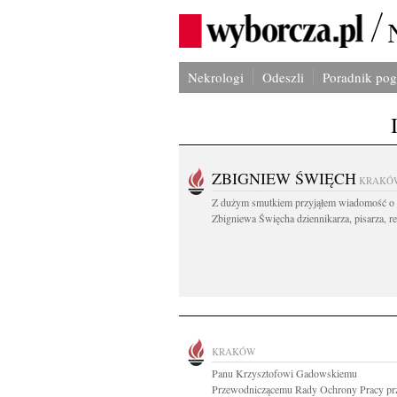
Nekrologi
Odeszli
Poradnik po
ZBIGNIEW ŚWIĘCH
KRAKÓ
Z dużym smutkiem przyjąłem wiadomość o 
Zbigniewa Święcha dziennikarza, pisarza, re
KRAKÓW
Panu Krzysztofowi Gadowskiemu
Przewodniczącemu Rady Ochrony Pracy pr