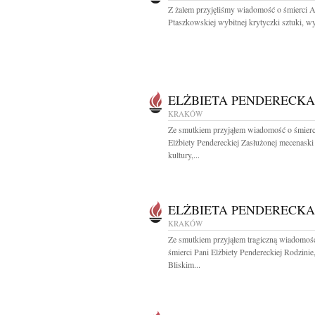
Z żalem przyjęliśmy wiadomość o śmierci 
Ptaszkowskiej wybitnej krytyczki sztuki, wyb
ELŻBIETA PENDERECKA
KRAKÓW
Ze smutkiem przyjąłem wiadomość o śmierc
Elżbiety Pendereckiej Zasłużonej mecenaski
kultury,...
ELŻBIETA PENDERECKA
KRAKÓW
Ze smutkiem przyjąłem tragiczną wiadomoś
śmierci Pani Elżbiety Pendereckiej Rodzinie
Bliskim...