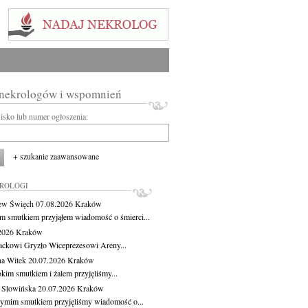
 nekrologów i wspomnień
wisko lub numer ogłoszenia:
+ szukanie zaawansowane
KROLOGI
ew Święch
07.08.2026
Kraków
m smutkiem przyjąłem wiadomość o śmierci...
.2026
Kraków
ackowi Gryzło Wiceprezesowi Areny...
na Witek
20.07.2026
Kraków
okim smutkiem i żalem przyjęliśmy...
 Słowińska
20.07.2026
Kraków
zymim smutkiem przyjęliśmy wiadomość o...