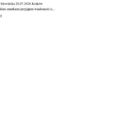
 Słowińska
20.07.2026
Kraków
okim smutkiem przyjąłem wiadomość o...
ej