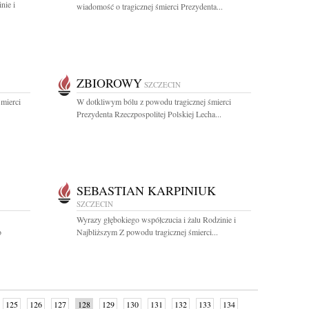
nie i
wiadomość o tragicznej śmierci Prezydenta...
ZBIOROWY
SZCZECIN
mierci
W dotkliwym bólu z powodu tragicznej śmierci
Prezydenta Rzeczpospolitej Polskiej Lecha...
SEBASTIAN KARPINIUK
SZCZECIN
Wyrazy głębokiego współczucia i żalu Rodzinie i
o
Najbliższym Z powodu tragicznej śmierci...
125
126
127
128
129
130
131
132
133
134