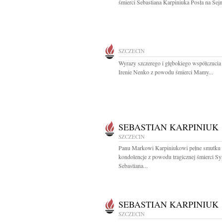
śmierci Sebastiana Karpiniuka Posła na Sejm
SZCZECIN
Wyrazy szczerego i głębokiego współczucia
Irenie Nenko z powodu śmierci Mamy...
SEBASTIAN KARPINIUK
SZCZECIN
Panu Markowi Karpiniukowi pełne smutku
kondolencje z powodu tragicznej śmierci S
Sebastiana...
SEBASTIAN KARPINIUK
SZCZECIN