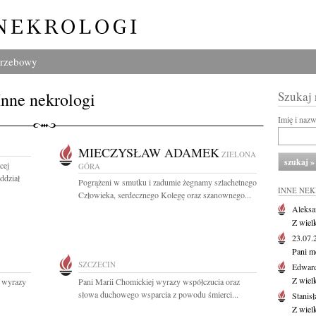
grzebowy
Inne nekrologi
Szukaj
Imię i naz
MIECZYSŁAW ADAMEK
ZIELONA
cej
GÓRA
ddział
Pogrążeni w smutku i zadumie żegnamy szlachetnego
INNE NE
Człowieka, serdecznego Kolegę oraz szanownego...
Aleksa
Z wiel
23.07
Pani m
SZCZECIN
Edwar
Z wiel
e wyrazy
Pani Marii Chomickiej wyrazy współczucia oraz
słowa duchowego wsparcia z powodu śmierci...
Stanisł
Z wiel