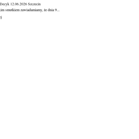
 Decyk
12.06.2026
Szczecin
kim smutkiem zawiadamiamy, że dnia 9...
ej