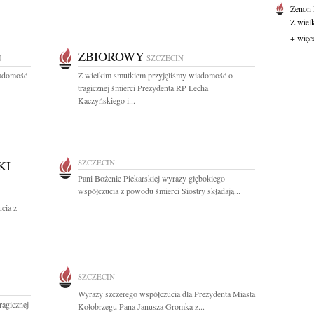
Zenon
Z wiel
+ więc
ZBIOROWY
N
SZCZECIN
iadomość
Z wielkim smutkiem przyjęliśmy wiadomość o
tragicznej śmierci Prezydenta RP Lecha
Kaczyńskiego i...
KI
SZCZECIN
Pani Bożenie Piekarskiej wyrazy głębokiego
współczucia z powodu śmierci Siostry składają...
cia z
SZCZECIN
Wyrazy szczerego współczucia dla Prezydenta Miasta
ragicznej
Kołobrzegu Pana Janusza Gromka z...