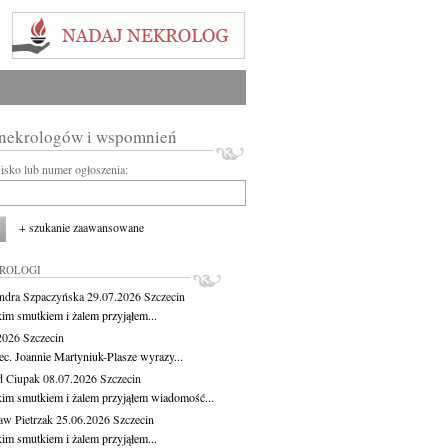
 nekrologów i wspomnień
wisko lub numer ogłoszenia:
+ szukanie zaawansowane
KROLOGI
ndra Szpaczyńska
29.07.2026
Szczecin
kim smutkiem i żalem przyjąłem...
.2026
Szczecin
ec. Joannie Martyniuk-Plasze wyrazy...
d Ciupak
08.07.2026
Szczecin
kim smutkiem i żalem przyjąłem wiadomość...
aw Pietrzak
25.06.2026
Szczecin
kim smutkiem i żalem przyjąłem...