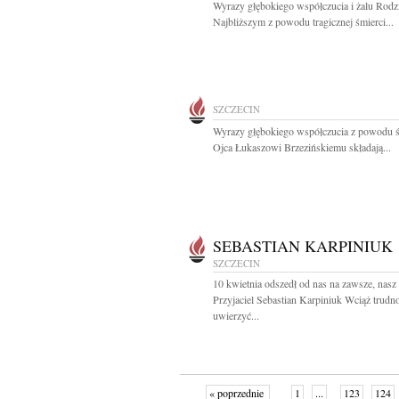
Wyrazy głębokiego współczucia i żalu Rodzi
Najbliższym z powodu tragicznej śmierci...
SZCZECIN
Wyrazy głębokiego współczucia z powodu ś
Ojca Łukaszowi Brzezińskiemu składają...
SEBASTIAN KARPINIUK
SZCZECIN
10 kwietnia odszedł od nas na zawsze, nasz
Przyjaciel Sebastian Karpiniuk Wciąż trudn
uwierzyć...
« poprzednie
1
...
123
124