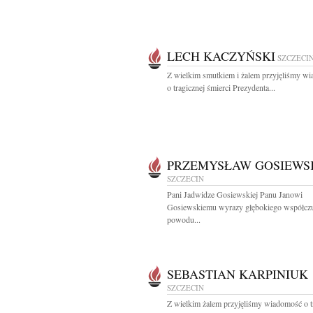
LECH KACZYŃSKI
SZCZECI
Z wielkim smutkiem i żalem przyjęliśmy w
o tragicznej śmierci Prezydenta...
PRZEMYSŁAW GOSIEWS
SZCZECIN
Pani Jadwidze Gosiewskiej Panu Janowi
Gosiewskiemu wyrazy głębokiego współczu
powodu...
SEBASTIAN KARPINIUK
SZCZECIN
Z wielkim żalem przyjęliśmy wiadomość o t