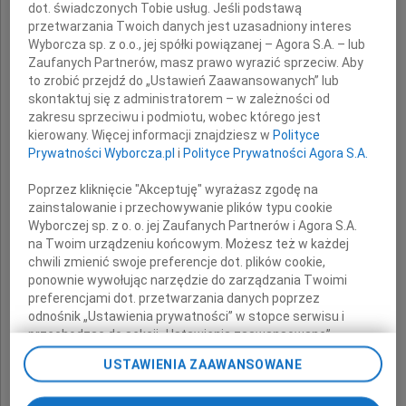
dot. świadczonych Tobie usług. Jeśli podstawą
wyrazy głębokiego współczucia
przetwarzania Twoich danych jest uzasadniony interes
z powodu śmierci
Wyborcza sp. z o.o., jej spółki powiązanej – Agora S.A. – lub
Zaufanych Partnerów, masz prawo wyrazić sprzeciw. Aby
to zrobić przejdź do „Ustawień Zaawansowanych” lub
Taty
skontaktuj się z administratorem – w zależności od
zakresu sprzeciwu i podmiotu, wobec którego jest
kierowany. Więcej informacji znajdziesz w
Polityce
Prywatności Wyborcza.pl
i
Polityce Prywatności Agora S.A.
Poprzez kliknięcie "Akceptuję" wyrażasz zgodę na
zainstalowanie i przechowywanie plików typu cookie
składają
Wyborczej sp. z o. o. jej Zaufanych Partnerów i Agora S.A.
na Twoim urządzeniu końcowym. Możesz też w każdej
chwili zmienić swoje preferencje dot. plików cookie,
koleżanki i koledzy
ponownie wywołując narzędzie do zarządzania Twoimi
preferencjami dot. przetwarzania danych poprzez
z grupy Wilhelmsen
odnośnik „Ustawienia prywatności” w stopce serwisu i
przechodząc do sekcji „Ustawienia zaawansowane”.
Zmiana ustawień plików cookie możliwa jest także za
USTAWIENIA ZAAWANSOWANE
pomocą ustawień przeglądarki.