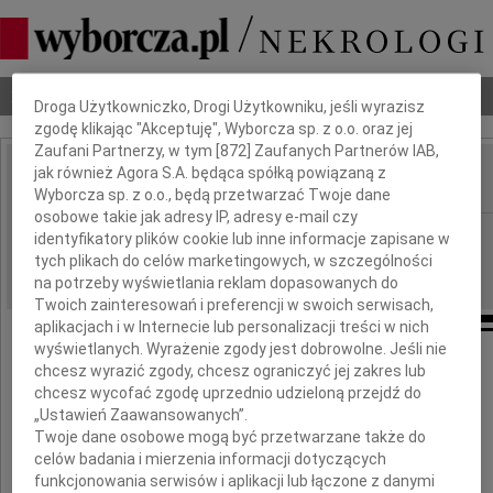
Dbamy o Twoją prywatność
Nekrologi
Odeszli
Poradnik pogrzebowy
Droga Użytkowniczko, Drogi Użytkowniku, jeśli wyrazisz
zgodę klikając "Akceptuję", Wyborcza sp. z o.o. oraz jej
Zaufani Partnerzy, w tym [
872
] Zaufanych Partnerów IAB,
jak również Agora S.A. będąca spółką powiązaną z
Wyborcza sp. z o.o., będą przetwarzać Twoje dane
IMIĘ I NAZWISKO:
osobowe takie jak adresy IP, adresy e-mail czy
Szczecin
REGION:
identyfikatory plików cookie lub inne informacje zapisane w
tych plikach do celów marketingowych, w szczególności
04.05.2010
DATA EMISJI:
na potrzeby wyświetlania reklam dopasowanych do
Twoich zainteresowań i preferencji w swoich serwisach,
aplikacjach i w Internecie lub personalizacji treści w nich
wyświetlanych. Wyrażenie zgody jest dobrowolne. Jeśli nie
chcesz wyrazić zgody, chcesz ograniczyć jej zakres lub
Pawłowi
chcesz wycofać zgodę uprzednio udzieloną przejdź do
„Ustawień Zaawansowanych”.
Kop-Ostrowskiemu
Twoje dane osobowe mogą być przetwarzane także do
celów badania i mierzenia informacji dotyczących
funkcjonowania serwisów i aplikacji lub łączone z danymi