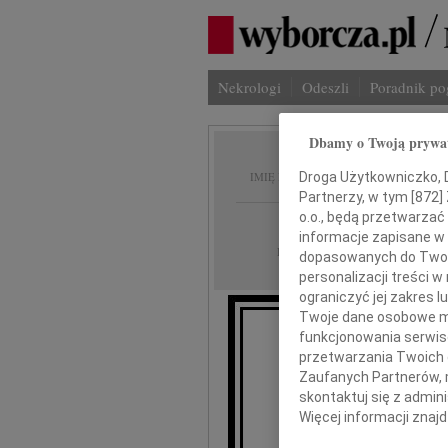
Nekrologi
Odeszli
Poradnik p
Dbamy o Twoją prywa
Maria 
Droga Użytkowniczko, Dr
IMIĘ I NAZWISKO:
Partnerzy, w tym [
872
]
o.o., będą przetwarzać 
Szczecin
REGION:
informacje zapisane w
22.04.2010
DATA EMISJI:
dopasowanych do Twoich
personalizacji treści 
ograniczyć jej zakres
Twoje dane osobowe mo
funkcjonowania serwisó
przetwarzania Twoich da
Zaufanych Partnerów, 
skontaktuj się z admin
Więcej informacji znaj