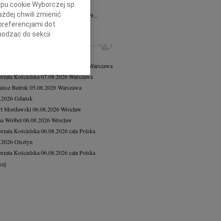
ypu cookie Wyborczej sp.
n Decyk
12.06.2026
Szczecin
żdej chwili zmienić
lkim smutkiem zawiadamiamy, że dnia 9...
preferencjami dot.
cej
hodząc do sekcji
ZE NEKROLOGI, KONDOLENCJE
stawień przeglądarki.
8.2026
Warszawa
h celach:
Użycie
 Tadeusz Duniec
wiek: 79
07.08.2026
Warszawa
lów identyfikacji.
rzata Kościelska
07.08.2026
Warszawa
ści, pomiar reklam i
iusz Butruk
05.08.2026
Warszawa
8.2026
Gdańsk
rt Mordawski
06.08.2026
Wrocław
a Wróbel
06.08.2026
Wrocław
rzata Kościelska
06.08.2026
cała Polska
8.2026
Olsztyn
rzata Kościelska
06.08.2026
cała Polska
cej