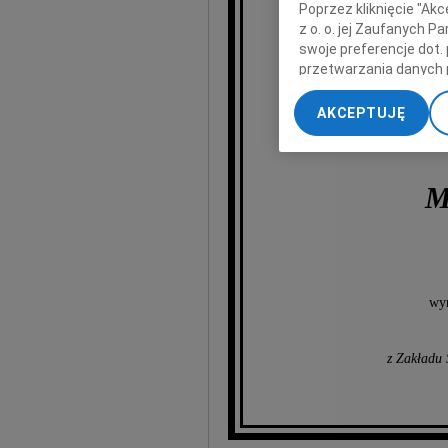
Poprzez kliknięcie "Ak
z o. o. jej Zaufanych 
N
swoje preferencje dot.
przetwarzania danych 
„Ustawienia zaawansow
AKCEPTUJĘ
My, nasi Zaufani Part
dokładnych danych geol
Przechowywanie informa
treści, badnie odbiorcó
M
wyr
z Zakładu 