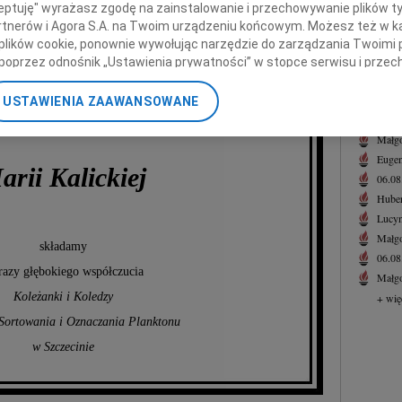
ceptuję" wyrażasz zgodę na zainstalowanie i przechowywanie plików t
Zeno
Partnerów i Agora S.A. na Twoim urządzeniu końcowym. Możesz też w ka
Z wie
aszej Kochanej Koleżanki
 plików cookie, ponownie wywołując narzędzie do zarządzania Twoimi 
+ wię
poprzez odnośnik „Ustawienia prywatności” w stopce serwisu i przec
NAJNOWS
ane”. Zmiana ustawień plików cookie możliwa jest także za pomocą u
07.0
USTAWIENIA ZAAWANSOWANE
nerzy i Agora S.A. możemy przetwarzać dane osobowe w następującyc
Jacek
okalizacyjnych. Aktywne skanowanie charakterystyki urządzenia do ce
Małgo
cji na urządzeniu lub dostęp do nich. Spersonalizowane reklamy i tre
Eugen
w i ulepszanie usług.
Lista Zaufanych Partnerów
arii Kalickiej
06.0
Hube
Lucyn
Małgo
składamy
06.0
azy głębokiego współczucia
Małgo
Koleżanki i Koledzy
+ wię
Sortowania i Oznaczania Planktonu
w Szczecinie