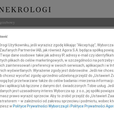
ogrzebowy
Szukaj
tność
Kalicka
Imię i na
ogi Użytkowniku, jeśli wyrazisz zgodę klikając "Akceptuję", Wyborcza sp
 Zaufanych Partnerów IAB, jak również Agora S.A. będąca spółką powi
Twoje dane osobowe takie jak adresy IP, adresy e-mail czy identyfikato
 tych plikach do celów marketingowych, w szczególności na potrzeby 
 zainteresowań i preferencji w swoich serwisach, aplikacjach i w Int
INNE NE
w nich wyświetlanych. Wyrażenie zgody jest dobrowolne. Jeśli nie chce
Aleks
 lub chcesz wycofać zgodę uprzednio udzieloną przejdź do „Ustawień
Z wie
gą być przetwarzane także do celów badania i mierzenia informacji
w i aplikacji lub łączone z danymi dot. świadczonych Tobie usług. Jeś
23.0
Łączymy się w bólu z
Pani 
nych jest uzasadniony interes Wyborcza sp. z o.o., jej spółki powiąza
masz prawo wyrazić sprzeciw. Aby to zrobić przejdź do „Ustawień Z
Edwa
istratorem – w zależności od zakresu sprzeciwu i podmiotu, wobec któ
Z wie
dziesz w
Polityce Prywatności Wyborcza.pl
i
Polityce Prywatności Agor
Mężem i Rodziną
Stani
Z wie