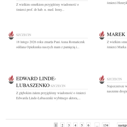
śmierci Henryk
Z wielkim smutkiem przyjęliśmy wiadomość o
śmierci prof. dr hab. n. med. Ireny...
MAREK 
SZCZECIN
18 lutego 2026 roku zmarła Pani Anna Romańczuk
Z wielkim smut
oddana Opiekunka naszych mam z pamięcią i...
śmierci Marka 
EDWARD LINDE-
SZCZECIN
LUBASZENKO
SZCZECIN
Najszczersze w
naszemu drogi
Z głębokim żalem przyjęliśmy wiadomość o śmierci
Edwarda Linde-Lubaszenki wybitnego aktora,...
1
2
3
4
5
6
...
134
następ