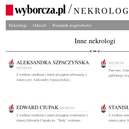
Nekrologi
Odeszli
Poradnik pogrzebowy
Inne nekrologi
ALEKSANDRA SZPACZYŃSKA
SZCZECIN
SZCZECIN
Pani mec. Joa
Z wielkim smutkiem i żalem przyjąłem informację o
głębokiego wsp
śmierci por. Aleksandry Szpaczyńskiej...
EDWARD CIUPAK
STANIS
SZCZECIN
Z wielkim smutkiem i żalem przyjąłem wiadomość o
Z wielkim smut
śmierci Edwarda Ciupaka ps. "Mały" weterana...
śmierci ppor. S