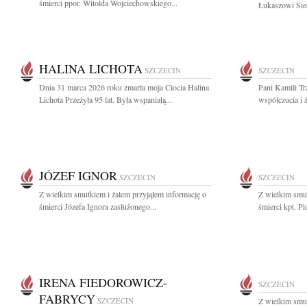
śmierci ppor. Witolda Wojciechowskiego...
Łukaszowi Siec
HALINA LICHOTA
SZCZECIN
SZCZECIN
Dnia 31 marca 2026 roku zmarła moja Ciocia Halina
Pani Kamili Tr
Lichota Przeżyła 95 lat. Była wspaniałą...
współczucia i 
JÓZEF IGNOR
SZCZECIN
SZCZECIN
Z wielkim smutkiem i żalem przyjąłem informację o
Z wielkim smut
śmierci Józefa Ignora zasłużonego...
śmierci kpt. Pi
IRENA FIEDOROWICZ-
SZCZECIN
FABRYCY
SZCZECIN
Z wielkim smut