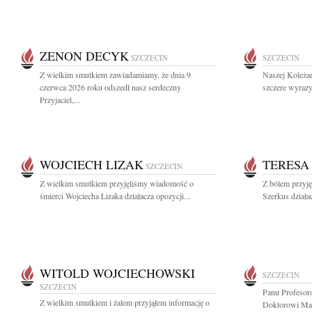
ZENON DECYK
SZCZECIN
SZCZECIN
Z wielkim smutkiem zawiadamiamy, że dnia 9
Naszej Koleża
czerwca 2026 roku odszedł nasz serdeczny
szczere wyrazy
Przyjaciel,...
WOJCIECH LIZAK
TERESA
SZCZECIN
Z wielkim smutkiem przyjęliśmy wiadomość o
Z bólem przyj
śmierci Wojciecha Lizaka działacza opozycji...
Szerkus działac
WITOLD WOJCIECHOWSKI
SZCZECIN
SZCZECIN
Panu Profesor
Z wielkim smutkiem i żalem przyjąłem informację o
Doktorowi Ma