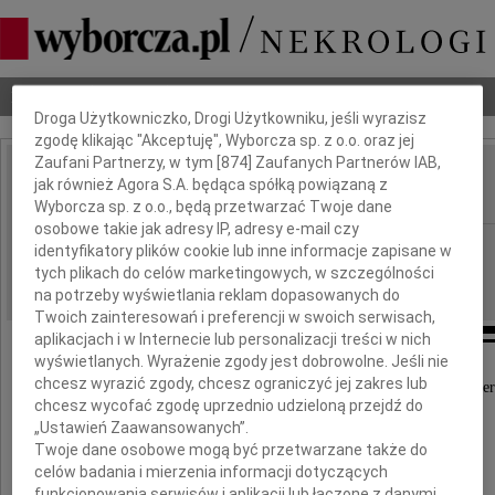
Dbamy o Twoją prywatność
Nekrologi
Odeszli
Poradnik pogrzebowy
Droga Użytkowniczko, Drogi Użytkowniku, jeśli wyrazisz
zgodę klikając "Akceptuję", Wyborcza sp. z o.o. oraz jej
Zaufani Partnerzy, w tym [
874
] Zaufanych Partnerów IAB,
Zygmunt Kamiński
jak również Agora S.A. będąca spółką powiązaną z
IMIĘ I NAZWISKO:
Wyborcza sp. z o.o., będą przetwarzać Twoje dane
osobowe takie jak adresy IP, adresy e-mail czy
Szczecin
REGION:
identyfikatory plików cookie lub inne informacje zapisane w
tych plikach do celów marketingowych, w szczególności
07.05.2010
DATA EMISJI:
na potrzeby wyświetlania reklam dopasowanych do
Twoich zainteresowań i preferencji w swoich serwisach,
aplikacjach i w Internecie lub personalizacji treści w nich
wyświetlanych. Wyrażenie zgody jest dobrowolne. Jeśli nie
chcesz wyrazić zgody, chcesz ograniczyć jej zakres lub
Z głębokim żalem przyjęliśmy wiadomość o śmier
chcesz wycofać zgodę uprzednio udzieloną przejdź do
„Ustawień Zaawansowanych”.
Twoje dane osobowe mogą być przetwarzane także do
Księdza Arcybiskupa
celów badania i mierzenia informacji dotyczących
funkcjonowania serwisów i aplikacji lub łączone z danymi