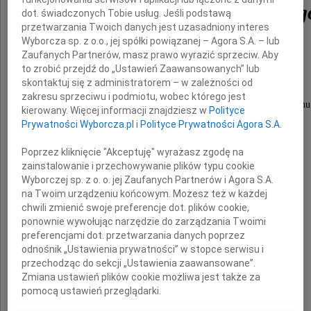
Zygmunta Kamińskieg
dot. świadczonych Tobie usług. Jeśli podstawą
przetwarzania Twoich danych jest uzasadniony interes
Wyborcza sp. z o.o., jej spółki powiązanej – Agora S.A. – lub
Zaufanych Partnerów, masz prawo wyrazić sprzeciw. Aby
Człowieka Honoru i Prawdy,
to zrobić przejdź do „Ustawień Zaawansowanych” lub
skontaktuj się z administratorem – w zależności od
Dobrego Pasterza,
zakresu sprzeciwu i podmiotu, wobec którego jest
Duchowego Przywódcy pokoleń naszego regionu
kierowany. Więcej informacji znajdziesz w
Polityce
Prywatności Wyborcza.pl
i
Polityce Prywatności Agora S.A.
Wyrazy szczerego współczucia
Poprzez kliknięcie "Akceptuję" wyrażasz zgodę na
zainstalowanie i przechowywanie plików typu cookie
Wyborczej sp. z o. o. jej Zaufanych Partnerów i Agora S.A.
na Twoim urządzeniu końcowym. Możesz też w każdej
Rodzinie i Przyjaciołom
chwili zmienić swoje preferencje dot. plików cookie,
ponownie wywołując narzędzie do zarządzania Twoimi
preferencjami dot. przetwarzania danych poprzez
odnośnik „Ustawienia prywatności” w stopce serwisu i
składają
przechodząc do sekcji „Ustawienia zaawansowane”.
Zmiana ustawień plików cookie możliwa jest także za
pomocą ustawień przeglądarki.
Rektor, Senat, społeczność akademicka,