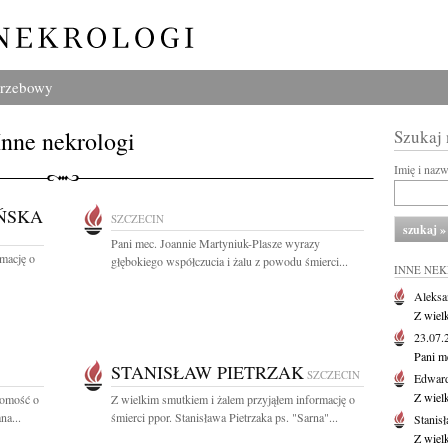
grzebowy
Inne nekrologi
Szukaj
Imię i naz
ŃSKA
SZCZECIN
Pani mec. Joannie Martyniuk-Plasze wyrazy
rmację o
głębokiego współczucia i żalu z powodu śmierci...
INNE NE
Aleksa
Z wiel
23.07
Pani m
STANISŁAW PIETRZAK
SZCZECIN
Edwar
Z wiel
domość o
Z wielkim smutkiem i żalem przyjąłem informację o
na...
śmierci ppor. Stanisława Pietrzaka ps. "Sarna"...
Stanisł
Z wiel