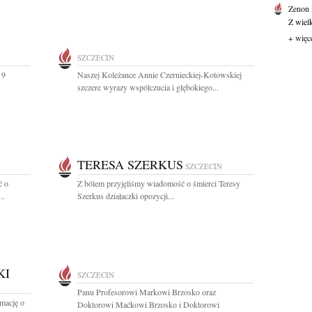
Zenon
Z wiel
+ więc
SZCZECIN
 9
Naszej Koleżance Annie Czernieckiej-Kotowskiej
szczere wyrazy współczucia i głębokiego...
TERESA SZERKUS
SZCZECIN
ć o
Z bólem przyjęliśmy wiadomość o śmierci Teresy
..
Szerkus działaczki opozycji...
KI
SZCZECIN
Panu Profesorowi Markowi Brzosko oraz
rmację o
Doktorowi Maćkowi Brzosko i Doktorowi