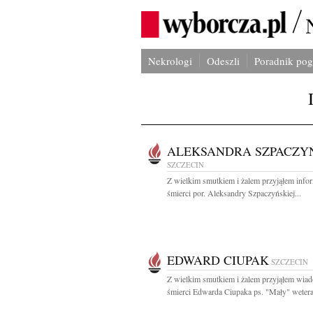
Nekrologi
Odeszli
Poradnik po
ALEKSANDRA SZPACZY
SZCZECIN
Z wielkim smutkiem i żalem przyjąłem info
śmierci por. Aleksandry Szpaczyńskiej...
EDWARD CIUPAK
SZCZECIN
Z wielkim smutkiem i żalem przyjąłem wia
śmierci Edwarda Ciupaka ps. "Mały" wetera