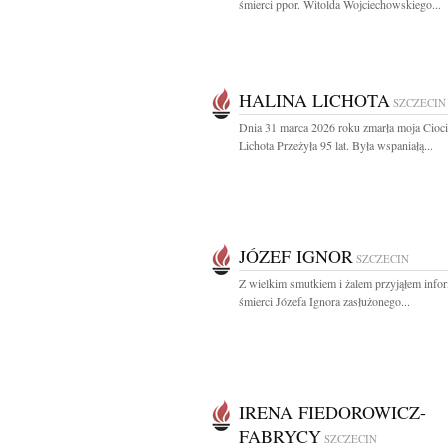
śmierci ppor. Witolda Wojciechowskiego...
HALINA LICHOTA
SZCZECIN
Dnia 31 marca 2026 roku zmarła moja Cioci
Lichota Przeżyła 95 lat. Była wspaniałą...
JÓZEF IGNOR
SZCZECIN
Z wielkim smutkiem i żalem przyjąłem info
śmierci Józefa Ignora zasłużonego...
IRENA FIEDOROWICZ-
FABRYCY
SZCZECIN