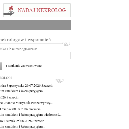
 nekrologów i wspomnień
wisko lub numer ogłoszenia:
+ szukanie zaawansowane
KROLOGI
ndra Szpaczyńska
29.07.2026
Szczecin
kim smutkiem i żalem przyjąłem...
.2026
Szczecin
ec. Joannie Martyniuk-Plasze wyrazy...
d Ciupak
08.07.2026
Szczecin
kim smutkiem i żalem przyjąłem wiadomość...
aw Pietrzak
25.06.2026
Szczecin
kim smutkiem i żalem przyjąłem...