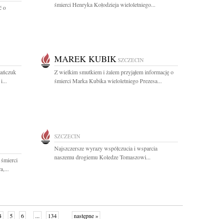
śmierci Henryka Kołodzieja wieloletniego...
ć o
MAREK KUBIK
SZCZECIN
mańczuk
Z wielkim smutkiem i żalem przyjąłem informację o
...
śmierci Marka Kubika wieloletniego Prezesa...
SZCZECIN
Najszczersze wyrazy współczucia i wsparcia
naszemu drogiemu Koledze Tomaszowi...
 śmierci
,...
4
5
6
...
134
następne »