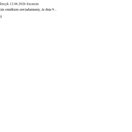
 Decyk
12.06.2026
Szczecin
kim smutkiem zawiadamiamy, że dnia 9...
ej