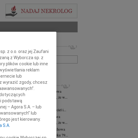
 nekrologów i wspomnień
. z o.o. oraz jej Zaufani
zwisko lub numer ogłoszenia:
ązaną z Wyborcza sp. z
ry plików cookie lub inne
wyświetlania reklam
+ szukanie zaawansowane
ernecie lub
sz wyrazić zgody, chcesz
KROLOGI
 Zaawansowanych”.
ław Lewanowicz
28.05.2026
Częstochowa
 dotyczących
bokim smutkiem i żalem zawiadamiamy, że w...
li podstawą
sz Durczok
04.03.2026
Częstochowa
nej – Agora S.A. – lub
dł Tadeusz Durczok 1955-2026 założyciel i...
aawansowanych” lub
yna Witeszczak
27.11.2025
Częstochowa
rego jest kierowany.
bokim smutkiem i żalem zawiadamiamy, że w...
a S.A.
Jagielska
wiek: 79
17.09.2025
Częstochowa
u 11 września 2025 roku zmarła w wieku 79...
ypu cookie Wyborczej sp.