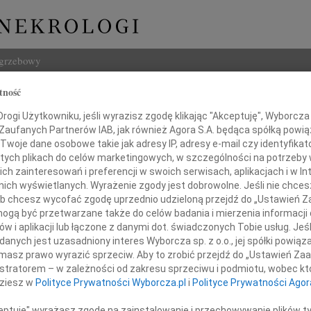
ogrzebowy
tność
Szukaj
a Nieszporek
ogi Użytkowniku, jeśli wyrazisz zgodę klikając "Akceptuję", Wyborcza sp
Imię i na
 Zaufanych Partnerów IAB, jak również Agora S.A. będąca spółką powi
Twoje dane osobowe takie jak adresy IP, adresy e-mail czy identyfikato
 tych plikach do celów marketingowych, w szczególności na potrzeby 
 zainteresowań i preferencji w swoich serwisach, aplikacjach i w Int
w nich wyświetlanych. Wyrażenie zgody jest dobrowolne. Jeśli nie chce
INNE NE
 lub chcesz wycofać zgodę uprzednio udzieloną przejdź do „Ustawień
Wies
gą być przetwarzane także do celów badania i mierzenia informacji
Z głę
w i aplikacji lub łączone z danymi dot. świadczonych Tobie usług. Jeś
Tadeu
m smutkiem i żalem zawiadamiamy,
nych jest uzasadniony interes Wyborcza sp. z o.o., jej spółki powiąza
Odsze
dniu 9 maja 2015 roku zmarła
masz prawo wyrazić sprzeciw. Aby to zrobić przejdź do „Ustawień Z
Kryst
istratorem – w zależności od zakresu sprzeciwu i podmiotu, wobec któ
Z głę
yka Nieszporek
dziesz w
Polityce Prywatności Wyborcza.pl
i
Polityce Prywatności Agor
Anna 
W dni
ceptuję" wyrażasz zgodę na zainstalowanie i przechowywanie plików t