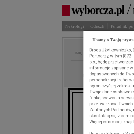
Nekrologi
Odeszli
Poradnik p
Dbamy o Twoją prywa
Henryk
Droga Użytkowniczko, Dr
IMIĘ I NAZWISKO:
Partnerzy, w tym [
872
]
o.o., będą przetwarzać 
Częstochowa
REGION:
informacje zapisane w
dopasowanych do Twoich
12.05.2015
DATA EMISJI:
personalizacji treści 
ograniczyć jej zakres
Twoje dane osobowe mo
funkcjonowania serwisó
Z głęboki
przetwarzania Twoich da
że w 
Zaufanych Partnerów, 
skontaktuj się z admin
Henr
Więcej informacji znaj
Poprzez kliknięcie "Ak