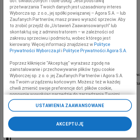
dot. świadczonych Tobie usług. Jeśli podstawą
przetwarzania Twoich danych jest uzasadniony interes
Barbara Irzykowska
Wyborcza sp. z o.o., jej spółki powiązanej – Agora S.A. – lub
Zaufanych Partnerów, masz prawo wyrazić sprzeciw. Aby
lekarz laryngolog
to zrobić przejdź do „Ustawień Zaawansowanych” lub
zawsze serdeczna dla rodziny i przyjaciół,
skontaktuj się z administratorem – w zależności od
zakresu sprzeciwu i podmiotu, wobec którego jest
troskliwa dla pacjentów
kierowany. Więcej informacji znajdziesz w
Polityce
Prywatności Wyborcza.pl
i
Polityce Prywatności Agora S.A.
Msza święta pogrzebowa odbędzie się
Poprzez kliknięcie "Akceptuję" wyrażasz zgodę na
28 lutego 2015 roku o godzinie 12.00
zainstalowanie i przechowywanie plików typu cookie
w kościele pw. Matki Boskiej Zwycięskiej przy ul. Słow
Wyborczej sp. z o. o. jej Zaufanych Partnerów i Agora S.A.
na Twoim urządzeniu końcowym. Możesz też w każdej
po czym nastąpi pogrzeb na cmentarzu św. Rocha
chwili zmienić swoje preferencje dot. plików cookie,
ponownie wywołując narzędzie do zarządzania Twoimi
preferencjami dot. przetwarzania danych poprzez
USTAWIENIA ZAAWANSOWANE
odnośnik „Ustawienia prywatności” w stopce serwisu i
przechodząc do sekcji „Ustawienia zaawansowane”.
Basiu, bardzo będzie nam Ciebie brakowało!
Zmiana ustawień plików cookie możliwa jest także za
AKCEPTUJĘ
pomocą ustawień przeglądarki.
Hanna i Jerzy Szaflikowie
My, nasi Zaufani Partnerzy i Agora S.A. możemy