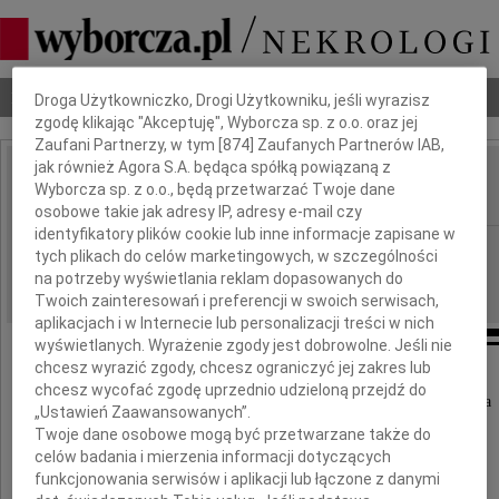
Dbamy o Twoją prywatność
Nekrologi
Odeszli
Poradnik pogrzebowy
Droga Użytkowniczko, Drogi Użytkowniku, jeśli wyrazisz
zgodę klikając "Akceptuję", Wyborcza sp. z o.o. oraz jej
Zaufani Partnerzy, w tym [
874
] Zaufanych Partnerów IAB,
jak również Agora S.A. będąca spółką powiązaną z
Barbara Irzykowska
Wyborcza sp. z o.o., będą przetwarzać Twoje dane
IMIĘ I NAZWISKO:
osobowe takie jak adresy IP, adresy e-mail czy
identyfikatory plików cookie lub inne informacje zapisane w
Częstochowa
REGION:
tych plikach do celów marketingowych, w szczególności
27.02.2015
na potrzeby wyświetlania reklam dopasowanych do
DATA EMISJI:
Twoich zainteresowań i preferencji w swoich serwisach,
aplikacjach i w Internecie lub personalizacji treści w nich
wyświetlanych. Wyrażenie zgody jest dobrowolne. Jeśli nie
chcesz wyrazić zgody, chcesz ograniczyć jej zakres lub
Z głębokim żalem zawiadamiamy,
chcesz wycofać zgodę uprzednio udzieloną przejdź do
że 24 lutego 2015 roku zmarła nasza Kuzynka
„Ustawień Zaawansowanych”.
Twoje dane osobowe mogą być przetwarzane także do
celów badania i mierzenia informacji dotyczących
funkcjonowania serwisów i aplikacji lub łączone z danymi