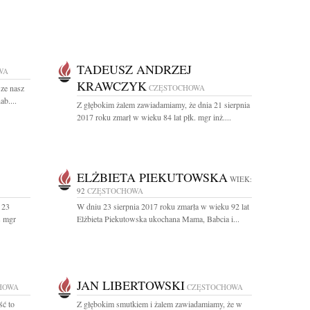
TADEUSZ ANDRZEJ
WA
KRAWCZYK
sze nasz
CZĘSTOCHOWA
ab....
Z głębokim żalem zawiadamiamy, że dnia 21 sierpnia
2017 roku zmarł w wieku 84 lat płk. mgr inż....
ELŻBIETA PIEKUTOWSKA
WIEK:
92
CZĘSTOCHOWA
 23
W dniu 23 sierpnia 2017 roku zmarła w wieku 92 lat
s mgr
Elżbieta Piekutowska ukochana Mama, Babcia i...
JAN LIBERTOWSKI
HOWA
CZĘSTOCHOWA
ść to
Z głębokim smutkiem i żalem zawiadamiamy, że w