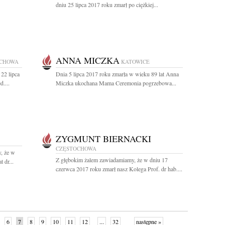
dniu 25 lipca 2017 roku zmarł po ciężkiej...
ANNA MICZKA
OCHOWA
KATOWICE
22 lipca
Dnia 5 lipca 2017 roku zmarła w wieku 89 lat Anna
....
Miczka ukochana Mama Ceremonia pogrzebowa...
ZYGMUNT BIERNACKI
CZĘSTOCHOWA
, że w
Z głębokim żalem zawiadamiamy, że w dniu 17
 dr...
czerwca 2017 roku zmarł nasz Kolega Prof. dr hab....
6
7
8
9
10
11
12
...
32
następne »