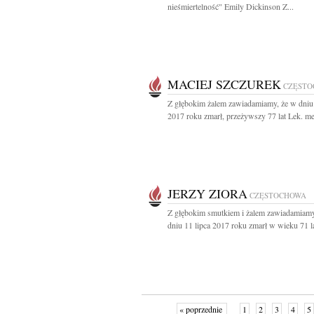
nieśmiertelność" Emily Dickinson Z...
MACIEJ SZCZUREK
CZĘST
Z głębokim żalem zawiadamiamy, że w dniu 
2017 roku zmarł, przeżywszy 77 lat Lek. med
JERZY ZIORA
CZĘSTOCHOWA
Z głębokim smutkiem i żalem zawiadamiamy
dniu 11 lipca 2017 roku zmarł w wieku 71 lat
« poprzednie
1
2
3
4
5