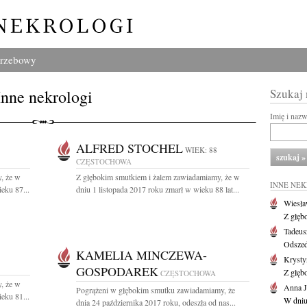
grzebowy
Inne nekrologi
Szukaj
Imię i naz
ALFRED STOCHEL
WIEK: 88
CZĘSTOCHOWA
, że w
Z głębokim smutkiem i żalem zawiadamiamy, że w
INNE NE
eku 87...
dniu 1 listopada 2017 roku zmarł w wieku 88 lat...
Wiesł
Z głęb
Tadeus
Odszed
KAMELIA MINCZEWA-
Krysty
GOSPODAREK
Z głęb
CZĘSTOCHOWA
, że w
Anna J
Pogrążeni w głębokim smutku zawiadamiamy, że
eku 81...
W dniu
dnia 24 października 2017 roku, odeszła od nas...