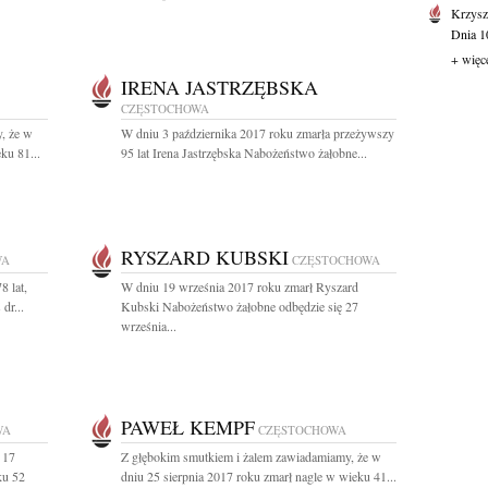
Krzysz
Dnia 10
+ więc
IRENA JASTRZĘBSKA
CZĘSTOCHOWA
, że w
W dniu 3 października 2017 roku zmarła przeżywszy
ku 81...
95 lat Irena Jastrzębska Nabożeństwo żałobne...
RYSZARD KUBSKI
WA
CZĘSTOCHOWA
8 lat,
W dniu 19 września 2017 roku zmarł Ryszard
dr...
Kubski Nabożeństwo żałobne odbędzie się 27
września...
PAWEŁ KEMPF
WA
CZĘSTOCHOWA
 17
Z głębokim smutkiem i żalem zawiadamiamy, że w
ku 52
dniu 25 sierpnia 2017 roku zmarł nagle w wieku 41...