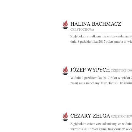
HALINA BACHMACZ
CZĘSTOCHOWA
Z głębokim smutkiem i żalem zawiadamiamy
dniu 8 października 2017 roku zmarła w wie
JÓZEF WYPYCH
CZĘSTOCHO
W dniu 2 października 2017 roku w wieku 7
zmarł nasz ukochany Mąż, Tatuś i Dziadziuś 
CEZARY ZELGA
CZĘSTOCHO
Z głębokim żalem zawiadamiamy, że w dniu
września 2017 roku zginął tragicznie w wie