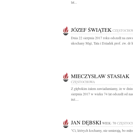
lat...
JÓZEF ŚWIĄTEK
CZĘSTOCHO
Dnia 22 sierpnia 2017 roku odszedł na zaw
ukochany Mąż, Tata i Dziadek prof. zw. dr h
MIECZYSŁAW STASIAK
CZĘSTOCHOWA
Z głębokim żalem zawiadamiamy, że w dniu
sierpnia 2017 w wieku 74 lat odszedł od na
inż....
JAN DĘBSKI
WIEK: 70
CZĘSTOC
"Ci, których kochamy, nie umierają, bo miło