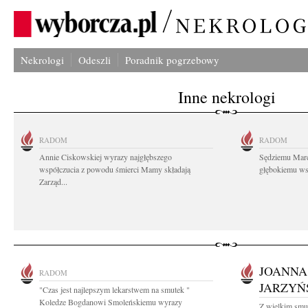
Nekrologi
Odeszli
Poradnik pogrzebowy
Inne nekrologi
RADOM
RADOM
Annie Ciskowskiej wyrazy najgłębszego
Sędziemu Mar
współczucia z powodu śmierci Mamy składają
głębokiemu wsp
Zarząd...
JOANNA
RADOM
JARZYŃ
"Czas jest najlepszym lekarstwem na smutek "
Koledze Bogdanowi Smoleńskiemu wyrazy
Z wielkim smu