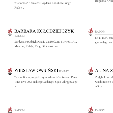
Bogdana Królik
wiadomość o śmierci Bogdana Królikowskiego
Radcy...
BARBARA KOŁODZIEJCZYK
RADOM
RADOM
Dr n. med. Ja
Serdeczne podziękowania dla Rodziny Siwków, Ali,
głebokiego wsp
Marcina, Rafała, Ewy, Oli i Zuzi oraz...
WIESŁAW OWSIŃSKI
ALINA 
RADOM
Ze smutkiem przyjęliśmy wiadomość o śmierci Pana
Z głębokim żal
Wiesława Owsińskiego Sędziego Sądu Okręgowego
wiadomość o ś
w...
Aliny...
RADOM
RADOM