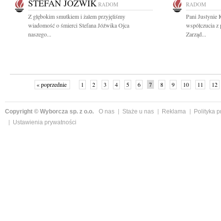
STEFAN JÓŹWIK
RADOM
RADOM
Z głębokim smutkiem i żalem przyjęliśmy
Pani Justynie 
wiadomość o śmierci Stefana Jóźwika Ojca
współczucia z
naszego...
Zarząd...
« poprzednie
1
2
3
4
5
6
7
8
9
10
11
12
Copyright © Wyborcza sp. z o.o.
O nas
Staże u nas
Reklama
Polityka 
Ustawienia prywatności