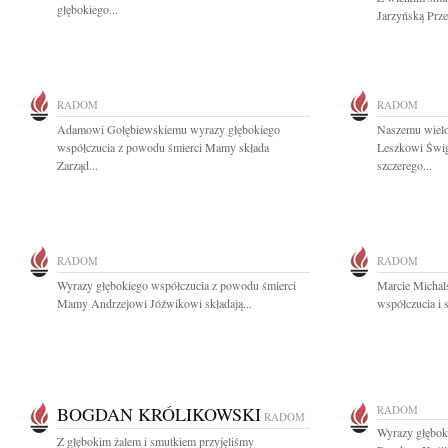
głębokiego...
Jarzyńską Prze
RADOM
RADOM
Adamowi Gołębiewskiemu wyrazy głębokiego
Naszemu wielo
współczucia z powodu śmierci Mamy składa
Leszkowi Świg
Zarząd...
szczerego...
RADOM
RADOM
Wyrazy głębokiego współczucia z powodu śmierci
Marcie Michal
Mamy Andrzejowi Jóźwikowi składają...
współczucia i 
BOGDAN KRÓLIKOWSKI
RADOM
RADOM
Wyrazy głębok
Z głębokim żalem i smutkiem przyjęliśmy