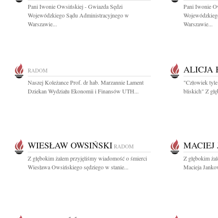
Pani Iwonie Owsińskiej - Gwiazda Sędzi
Pani Iwonie O
Wojewódzkiego Sądu Administracyjnego w
Wojewódzkieg
Warszawie...
Warszawie...
ALICJA
RADOM
Naszej Koleżance Prof. dr hab. Marzannie Lament
"Człowiek tyle 
Dziekan Wydziału Ekonomii i Finansów UTH...
bliskich" Z gł
WIESŁAW OWSIŃSKI
MACIEJ
RADOM
Z głębokim żalem przyjęliśmy wiadomość o śmierci
Z głębokim ża
Wiesława Owsińskiego sędziego w stanie...
Macieja Janko