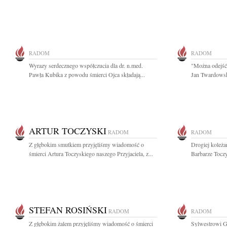
RADOM
RADOM
Wyrazy serdecznego współczucia dla dr. n.med.
"Można odejść 
Pawła Kubika z powodu śmierci Ojca składają...
Jan Twardowsk
ARTUR TOCZYSKI
RADOM
RADOM
Z głębokim smutkiem przyjęliśmy wiadomość o
Drogiej koleża
śmierci Artura Toczyskiego naszego Przyjaciela, z...
Barbarze Toczy
STEFAN ROSIŃSKI
RADOM
RADOM
Z głębokim żalem przyjęliśmy wiadomość o śmierci
Sylwestrowi G