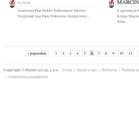
MARCIN
RADOM
Szanownej Pani Doktor Dobrosławie Sikorze-
Z ogromnym b
Szczęśniak oraz Panu Doktorowi Grzegorzowi...
Kolegę Marcin
Tobie...
« poprzednie
1
2
3
4
5
6
7
8
9
10
11
Copyright © Wyborcza sp. z o.o.
O nas
Staże u nas
Reklama
Polityka 
Ustawienia prywatności