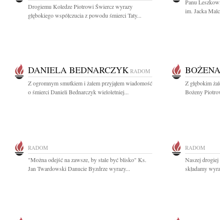
Panu Leszkow
Drogiemu Koledze Piotrowi Świercz wyrazy
im. Jacka Mal
głębokiego współczucia z powodu śmierci Taty...
DANIELA BEDNARCZYK
BOŻENA
RADOM
Z ogromnym smutkiem i żalem przyjąłem wiadomość
Z głębokim ża
o śmierci Danieli Bednarczyk wieloletniej...
Bożeny Piotrow
RADOM
RADOM
"Można odejść na zawsze, by stale być blisko" Ks.
Naszej drogiej
Jan Twardowski Danucie Byzdrze wyrazy...
składamy wyraz