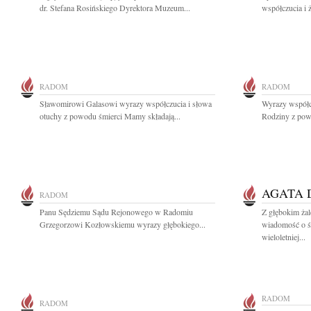
dr. Stefana Rosińskiego Dyrektora Muzeum...
współczucia i 
RADOM
RADOM
Sławomirowi Galasowi wyrazy współczucia i słowa
Wyrazy współcz
otuchy z powodu śmierci Mamy składają...
Rodziny z pow
AGATA
RADOM
Panu Sędziemu Sądu Rejonowego w Radomiu
Z głębokim żal
Grzegorzowi Kozłowskiemu wyrazy głębokiego...
wiadomość o ś
wieloletniej...
RADOM
RADOM