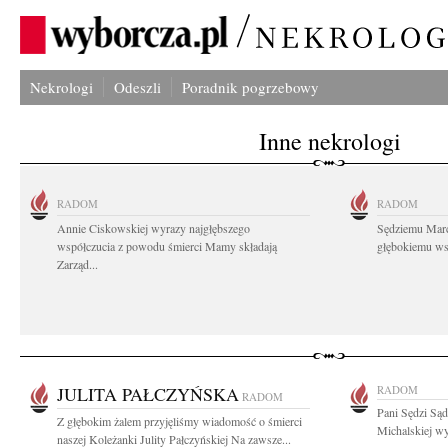
Nekrologi
Odeszli
Poradnik pogrzebowy
Inne nekrologi
RADOM
RADOM
Annie Ciskowskiej wyrazy najgłębszego
Sędziemu Mar
współczucia z powodu śmierci Mamy składają
głębokiemu wsp
Zarząd...
JULITA PAŁCZYŃSKA
RADOM
RADOM
Pani Sędzi Są
Z głębokim żalem przyjęliśmy wiadomość o śmierci
Michalskiej wy
naszej Koleżanki Julity Pałczyńskiej Na zawsze...