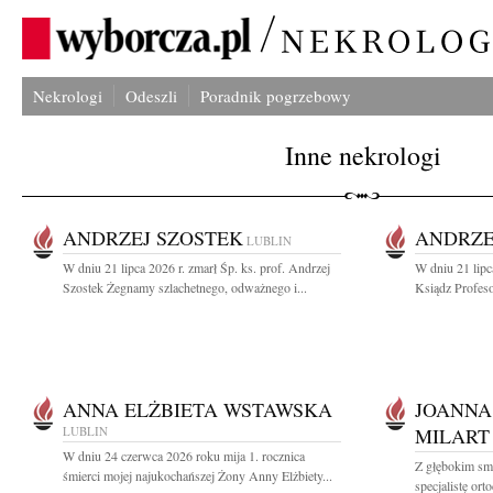
Nekrologi
Odeszli
Poradnik pogrzebowy
Inne nekrologi
ANDRZEJ SZOSTEK
ANDRZE
LUBLIN
W dniu 21 lipca 2026 r. zmarł Śp. ks. prof. Andrzej
W dniu 21 lipc
Szostek Żegnamy szlachetnego, odważnego i...
Ksiądz Profeso
ANNA ELŻBIETA WSTAWSKA
JOANNA
LUBLIN
MILART
W dniu 24 czerwca 2026 roku mija 1. rocznica
Z głębokim sm
śmierci mojej najukochańszej Żony Anny Elżbiety...
specjalistę or