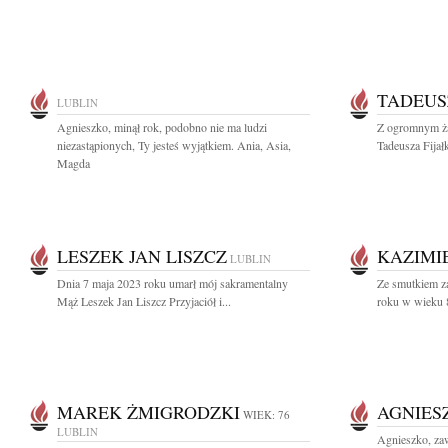
TADEUS
LUBLIN
Agnieszko, minął rok, podobno nie ma ludzi
Z ogromnym ża
niezastąpionych, Ty jesteś wyjątkiem. Ania, Asia,
Tadeusza Fijałk
Magda
LESZEK JAN LISZCZ
KAZIMI
LUBLIN
Dnia 7 maja 2023 roku umarł mój sakramentalny
Ze smutkiem z
Mąż Leszek Jan Liszcz Przyjaciół i...
roku w wieku 81
MAREK ŻMIGRODZKI
AGNIES
WIEK: 76
LUBLIN
Agnieszko, za