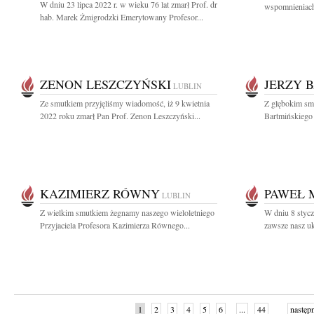
W dniu 23 lipca 2022 r. w wieku 76 lat zmarł Prof. dr
wspomnieniach
hab. Marek Żmigrodzki Emerytowany Profesor...
ZENON LESZCZYŃSKI
JERZY 
LUBLIN
Ze smutkiem przyjęliśmy wiadomość, iż 9 kwietnia
Z głębokim smu
2022 roku zmarł Pan Prof. Zenon Leszczyński...
Bartmińskiego
KAZIMIERZ RÓWNY
PAWEŁ 
LUBLIN
Z wielkim smutkiem żegnamy naszego wieloletniego
W dniu 8 stycz
Przyjaciela Profesora Kazimierza Równego...
zawsze nasz uk
1
2
3
4
5
6
...
44
następ