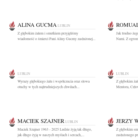
ALINA GUCMA
ROMUA
LUBLIN
Z głębokim żalem i smutkiem przyjęliśmy
Jak trudno żeg
wiadomość o śmierci Pani Aliny Gucmy zasłużonej...
Nami. Z ogrom
LUBLIN
LUBLIN
Wyrazy głębokiego żalu i współczucia oraz słowa
Z głębokim ża
otuchy w tych najtrudniejszych chwilach...
Mentora, Człow
MACIEK SZAJNER
JERZY 
LUBLIN
Maciek Szajner 1963 - 2025 Ludzie żyją tak długo,
Z głębokim sm
jak długo żyją w naszych myślach i sercach,...
zasłużonego pr