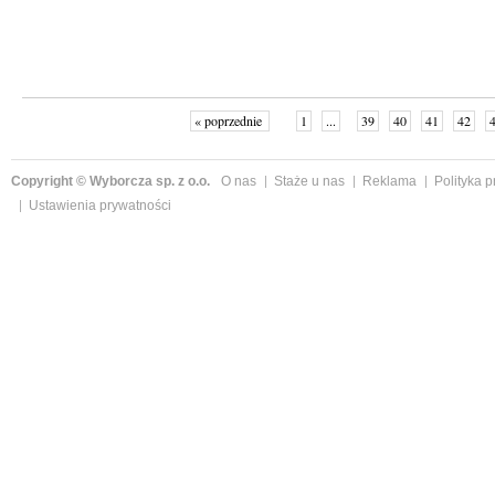
« poprzednie
1
...
39
40
41
42
Copyright © Wyborcza sp. z o.o.
O nas
Staże u nas
Reklama
Polityka 
Ustawienia prywatności