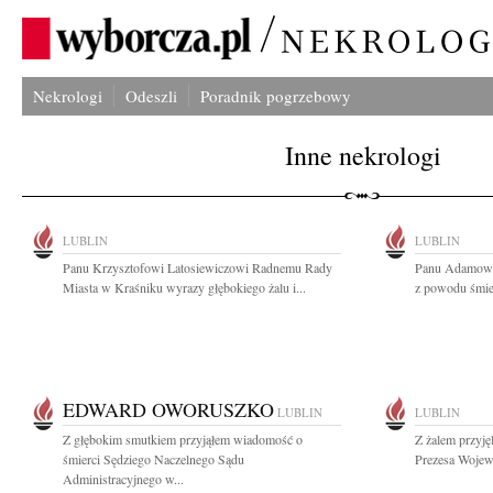
Nekrologi
Odeszli
Poradnik pogrzebowy
Inne nekrologi
LUBLIN
LUBLIN
Panu Krzysztofowi Latosiewiczowi Radnemu Rady
Panu Adamowi
Miasta w Kraśniku wyrazy głębokiego żalu i...
z powodu śmier
EDWARD OWORUSZKO
LUBLIN
LUBLIN
Z głębokim smutkiem przyjąłem wiadomość o
Z żalem przyję
śmierci Sędziego Naczelnego Sądu
Prezesa Wojew
Administracyjnego w...