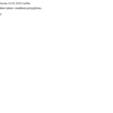
 Gucma
16.02.2026
Lublin
okim żalem i smutkiem przyjęliśmy...
ej