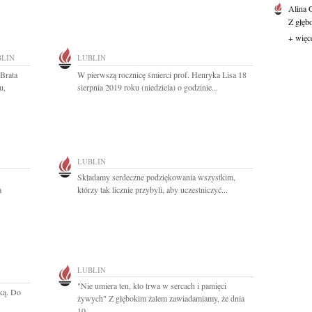
Alina
Z głęb
+ więc
BLIN
LUBLIN
Brata
W pierwszą rocznicę śmierci prof. Henryka Lisa 18
u,
sierpnia 2019 roku (niedziela) o godzinie...
LUBLIN
Składamy serdeczne podziękowania wszystkim,
a
którzy tak licznie przybyli, aby uczestniczyć...
LUBLIN
"Nie umiera ten, kto trwa w sercach i pamięci
łką. Do
żywych" Z głębokim żalem zawiadamiamy, że dnia
10...