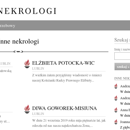
grzebowy
Inne nekrologi
Szukaj
Imię i naz
ELŻBIETA POTOCKA-WIC
LUBLIN
LUBLIN
hałowską
Z wielkim żalem przyjęliśmy wiadomość o śmierci
INNE NE
naszej Koleżanki Radcy Prawnego Elżbiety...
Andrze
W dniu 
Andrze
W dniu 
DIWA GOWOREK-MISIUNA
Anna E
LUBLIN
W dniu
u
W dniu 21 września 2019 roku mija piętnaście lat, jak
 ul....
Joanna
odeszła od nas nasza najukochańsza Żona,...
Z głęb