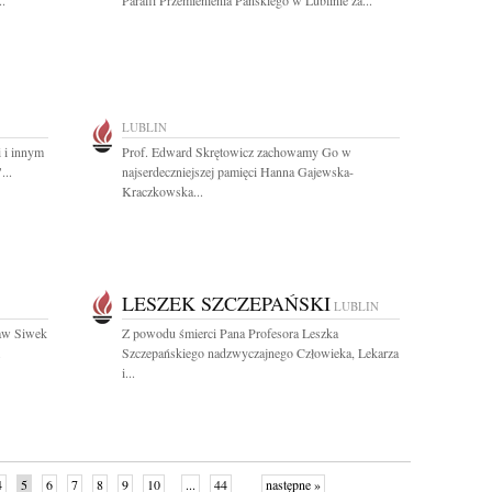
..
Parafii Przemienienia Pańskiego w Lublinie za...
LUBLIN
 i innym
Prof. Edward Skrętowicz zachowamy Go w
..
najserdeczniejszej pamięci Hanna Gajewska-
Kraczkowska...
LESZEK SZCZEPAŃSKI
LUBLIN
ław Siwek
Z powodu śmierci Pana Profesora Leszka
.
Szczepańskiego nadzwyczajnego Człowieka, Lekarza
i...
4
5
6
7
8
9
10
...
44
następne »