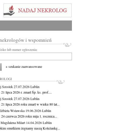
 nekrologów i wspomnień
wisko lub numer ogłoszenia:
+ szukanie zaawansowane
KROLOGI
j Szostek
27.07.2026
Lublin
21 lipca 2026 r. zmarł Śp. ks. prof....
j Szostek
27.07.2026
Lublin
21 lipca 2026 roku zmarł w wieku 80 lat...
lżbieta Wstawska
19.06.2026
Lublin
 24 czerwca 2026 roku mija 1. rocznica...
 Magdalena Milart
14.04.2026
Lublin
okim smutkiem żegnamy naszą Koleżankę...