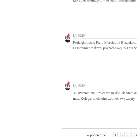
którzy uczestniczyli w ostatnim pożegnaniu.
LUBLIN
Podziękowanie Panu Marcinowi Blaziakowi
Pracownikom firmy pogrzebowej "STYKS".
LUBLIN
31 stycznia 2019 roku zmarł doc. dr Stanis
nasz Kolega, wieloletni członek zwyczajny..
« poprzednie
1
2
3