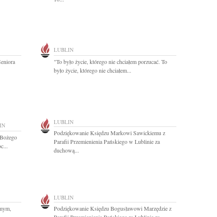
LUBLIN
eniora
"To było życie, którego nie chciałem porzucać. To
było życie, którego nie chciałem...
LUBLIN
IN
Podziękowanie Księdzu Markowi Sawickiemu z
 Bożego
Parafii Przemienienia Pańskiego w Lublinie za
c...
duchową...
LUBLIN
omym,
Podziękowanie Księdzu Bogusławowi Marzędzie z