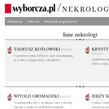
Nekrologi
Odeszli
Poradnik pogrzebowy
Inne nekrologi
TADEUSZ KOTŁOWSKI
KRYST
POZNAŃ
POZNAŃ
Z ogromnym żalem i bólem w sercu zawiadamiamy,
Z głębokim żal
że w dniu 3 sierpnia 2026 r. odszedł od...
2026 w wieku 9
WITOLD GROMADZKI
JERZY 
POZNAŃ
14 października 2023 r. po długiej walce z chorobą
Z żalem i smut
odszedł, w wieku 65 lat Witold Gromadzki...
odszedł na zaw