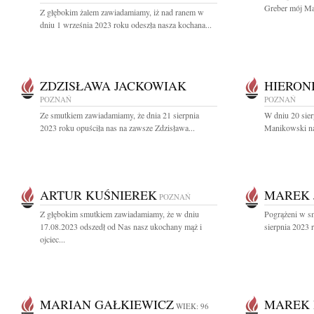
Greber mój Mąż
Z głębokim żalem zawiadamiamy, iż nad ranem w
dniu 1 września 2023 roku odeszła nasza kochana...
ZDZISŁAWA JACKOWIAK
HIERON
POZNAŃ
POZNAŃ
Ze smutkiem zawiadamiamy, że dnia 21 sierpnia
W dniu 20 sie
2023 roku opuściła nas na zawsze Zdzisława...
Manikowski na
ARTUR KUŚNIEREK
MAREK 
POZNAŃ
Z głębokim smutkiem zawiadamiamy, że w dniu
Pogrążeni w s
17.08.2023 odszedł od Nas nasz ukochany mąż i
sierpnia 2023 
ojciec...
MARIAN GAŁKIEWICZ
MAREK 
WIEK: 96