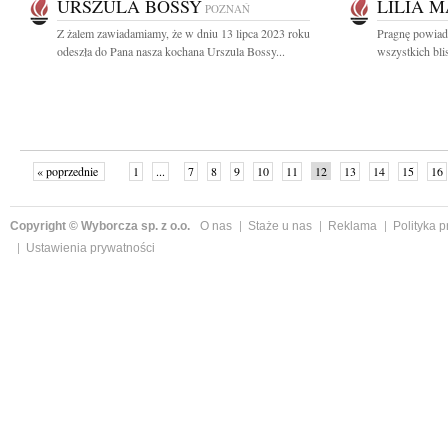
URSZULA BOSSY
LILIA 
POZNAŃ
Z żalem zawiadamiamy, że w dniu 13 lipca 2023 roku
Pragnę powiado
odeszła do Pana nasza kochana Urszula Bossy...
wszystkich blis
« poprzednie
1
...
7
8
9
10
11
12
13
14
15
16
Copyright © Wyborcza sp. z o.o.
O nas
Staże u nas
Reklama
Polityka 
Ustawienia prywatności