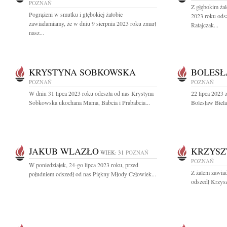
POZNAŃ
Z głębokim żal
Pogrążeni w smutku i głębokiej żałobie
2023 roku ods
zawiadamiamy, że w dniu 9 sierpnia 2023 roku zmarł
Ratajczak...
nasz...
KRYSTYNA SOBKOWSKA
BOLESŁ
POZNAŃ
POZNAŃ
W dniu 31 lipca 2023 roku odeszła od nas Krystyna
22 lipca 2023 
Sobkowska ukochana Mama, Babcia i Prababcia...
Bolesław Biela
JAKUB WLAZŁO
KRZYSZ
WIEK: 31
POZNAŃ
POZNAŃ
W poniedziałek, 24-go lipca 2023 roku, przed
Z żalem zawiad
południem odszedł od nas Piękny Młody Człowiek...
odszedł Krzysz