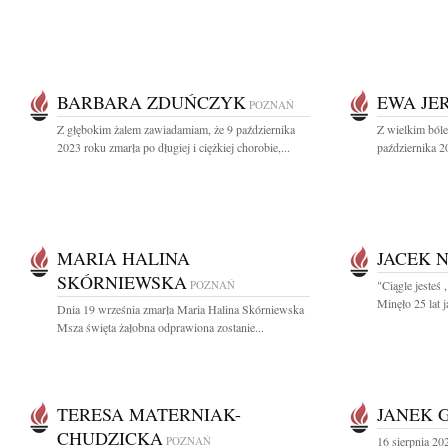
BARBARA ZDUŃCZYK
EWA JE
POZNAŃ
Z głębokim żalem zawiadamiam, że 9 października
Z wielkim ból
2023 roku zmarła po długiej i ciężkiej chorobie,...
października 2
MARIA HALINA
JACEK 
SKÓRNIEWSKA
POZNAŃ
"Ciągle jesteś 
Minęło 25 lat j
Dnia 19 września zmarła Maria Halina Skórniewska
Msza święta żałobna odprawiona zostanie...
TERESA MATERNIAK-
JANEK 
CHUDZICKA
POZNAŃ
16 sierpnia 2