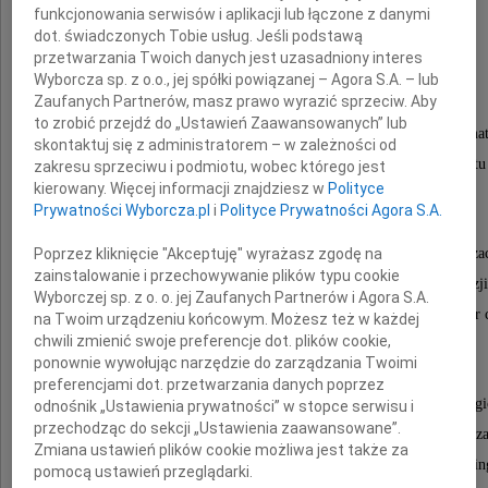
funkcjonowania serwisów i aplikacji lub łączone z danymi
Prof. dr hab.
dot. świadczonych Tobie usług. Jeśli podstawą
Jerzy Bańczerowski
przetwarzania Twoich danych jest uzasadniony interes
Wyborcza sp. z o.o., jej spółki powiązanej – Agora S.A. – lub
Zaufanych Partnerów, masz prawo wyrazić sprzeciw. Aby
to zrobić przejdź do „Ustawień Zaawansowanych” lub
wybitny językoznawca, uczony światowego format
skontaktuj się z administratorem – w zależności od
wieloletni dyrektor Instytutu Językoznawstwa Uniwersytet
zakresu sprzeciwu i podmiotu, wobec którego jest
kierowany. Więcej informacji znajdziesz w
Polityce
Mickiewicza w Poznaniu,
Prywatności Wyborcza.pl
i
Polityce Prywatności Agora S.A.
Poprzez kliknięcie "Akceptuję" wyrażasz zgodę na
badacz językoznawstwa ogólnego i porównawczego, aksjomatyzacj
zainstalowanie i przechowywanie plików typu cookie
językoznawstwa ugrofińskiego oraz języków Azji
Wyborczej sp. z o. o. jej Zaufanych Partnerów i Agora S.A.
członek Komitetu Nauk Orientalistycznych PAN, redaktor 
na Twoim urządzeniu końcowym. Możesz też w każdej
chwili zmienić swoje preferencje dot. plików cookie,
"Lingua Posnaniensis",
ponownie wywołując narzędzie do zarządzania Twoimi
preferencjami dot. przetwarzania danych poprzez
inicjator rozwoju nowych obszarów kształcenia filolog
odnośnik „Ustawienia prywatności” w stopce serwisu i
przechodząc do sekcji „Ustawienia zaawansowane”.
i orientalistycznego na Uniwersytecie im. Adama Mickiewicz
Zmiana ustawień plików cookie możliwa jest także za
uczony niezwykle zasłużony dla rozwoju poznańskiej lin
pomocą ustawień przeglądarki.