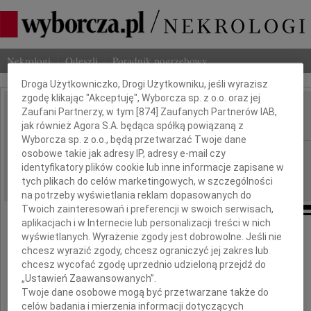
Dbamy o Twoją prywatność
Nekrologi
Odeszli
Poradnik pogrzebowy
Droga Użytkowniczko, Drogi Użytkowniku, jeśli wyrazisz
zgodę klikając "Akceptuję", Wyborcza sp. z o.o. oraz jej
Zaufani Partnerzy, w tym [
874
] Zaufanych Partnerów IAB,
Jerzy Bańczerowski
IMIĘ I NAZWISKO:
jak również Agora S.A. będąca spółką powiązaną z
Wyborcza sp. z o.o., będą przetwarzać Twoje dane
osobowe takie jak adresy IP, adresy e-mail czy
Poznań
REGION:
identyfikatory plików cookie lub inne informacje zapisane w
16.06.2026
DATA EMISJI:
tych plikach do celów marketingowych, w szczególności
na potrzeby wyświetlania reklam dopasowanych do
Twoich zainteresowań i preferencji w swoich serwisach,
aplikacjach i w Internecie lub personalizacji treści w nich
wyświetlanych. Wyrażenie zgody jest dobrowolne. Jeśli nie
chcesz wyrazić zgody, chcesz ograniczyć jej zakres lub
Z głębokim żalem zawiadamiamy,
chcesz wycofać zgodę uprzednio udzieloną przejdź do
„Ustawień Zaawansowanych”.
że w dniu 9 czerwca 2026 roku zmarł
Twoje dane osobowe mogą być przetwarzane także do
celów badania i mierzenia informacji dotyczących