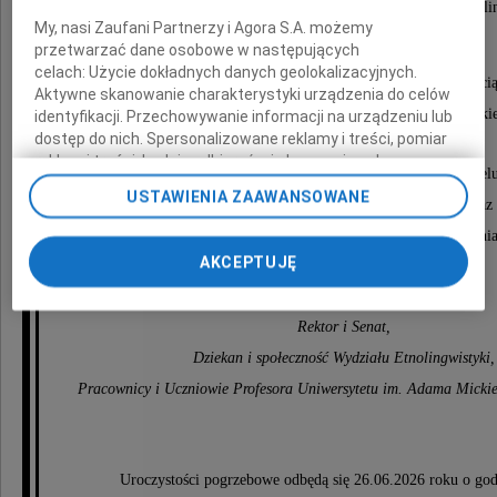
oraz dla środowiska, z którego wyrósł dzisiejszy Wydział Etno
My, nasi Zaufani Partnerzy i Agora S.A. możemy
przetwarzać dane osobowe w następujących
celach:
Użycie dokładnych danych geolokalizacyjnych.
Żegnamy Profesora Jerzego Bańczerowskiego z wdzięcznością
Aktywne skanowanie charakterystyki urządzenia do celów
co wniósł w życie naszej społeczności akademickie
identyfikacji. Przechowywanie informacji na urządzeniu lub
dostęp do nich. Spersonalizowane reklamy i treści, pomiar
reklam i treści, badnie odbiorców i ulepszanie usług.
Pozostanie w naszej pamięci jako nauczyciel, mistrz i mentor wiel
Lista Zaufanych Partnerów
USTAWIENIA ZAAWANSOWANE
a Jego dorobek naukowy, wizja rozwoju językoznawstwa oraz
tworzenie środowiska akademickiego będą ważnym punktem odniesienia 
AKCEPTUJĘ
Rektor i Senat,
Dziekan i społeczność Wydziału Etnolingwistyki,
Pracownicy i Uczniowie Profesora Uniwersytetu im. Adama Micki
Uroczystości pogrzebowe odbędą się 26.06.2026 roku o god