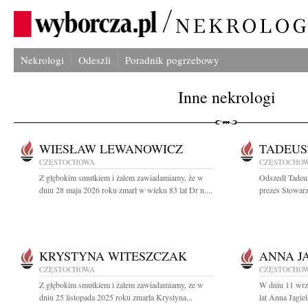
Nekrologi
Odeszli
Poradnik pogrzebowy
Inne nekrologi
WIESŁAW LEWANOWICZ
TADEUS
CZĘSTOCHOWA
CZĘSTOCHO
Z głębokim smutkiem i żalem zawiadamiamy, że w
Odszedł Tadeu
dniu 28 maja 2026 roku zmarł w wieku 83 lat Dr n....
prezes Stowarz
KRYSTYNA WITESZCZAK
ANNA J
CZĘSTOCHOWA
CZĘSTOCHO
Z głębokim smutkiem i żalem zawiadamiamy, że w
W dniu 11 wrz
dniu 25 listopada 2025 roku zmarła Krystyna...
lat Anna Jagie