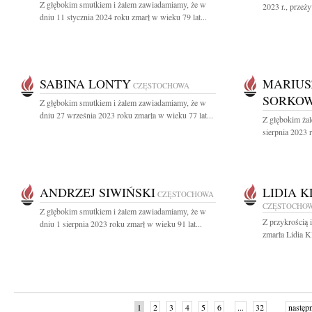
Z głębokim smutkiem i żalem zawiadamiamy, że w
2023 r., przeż
dniu 11 stycznia 2024 roku zmarł w wieku 79 lat...
SABINA LONTY
MARIUS
CZĘSTOCHOWA
SORKOW
Z głębokim smutkiem i żalem zawiadamiamy, że w
dniu 27 września 2023 roku zmarła w wieku 77 lat...
Z głębokim ża
sierpnia 2023 r
ANDRZEJ SIWIŃSKI
LIDIA 
CZĘSTOCHOWA
CZĘSTOCHO
Z głębokim smutkiem i żalem zawiadamiamy, że w
Z przykrością 
dniu 1 sierpnia 2023 roku zmarł w wieku 91 lat...
zmarła Lidia K
1
2
3
4
5
6
...
32
następ