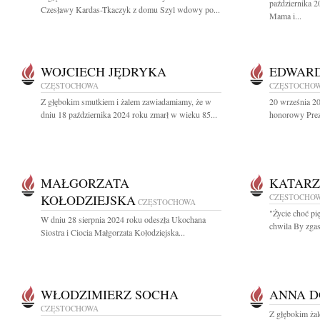
października 2
Czesławy Kardas-Tkaczyk z domu Szyl wdowy po...
Mama i...
WOJCIECH JĘDRYKA
EDWARD
CZĘSTOCHOWA
CZĘSTOCHO
Z głębokim smutkiem i żalem zawiadamiamy, że w
20 września 2
dniu 18 października 2024 roku zmarł w wieku 85...
honorowy Prez
MAŁGORZATA
KATARZ
KOŁODZIEJSKA
CZĘSTOCHO
CZĘSTOCHOWA
"Życie choć pi
W dniu 28 sierpnia 2024 roku odeszła Ukochana
chwila By zgasi
Siostra i Ciocia Małgorzata Kołodziejska...
WŁODZIMIERZ SOCHA
ANNA D
CZĘSTOCHOWA
Z głębokim ża