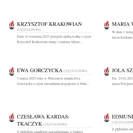
KRZYSZTOF KRAKOWIAN
MARIA 
CZĘSTOCHOWA
W dniu 1 listo
Dnia 10 września 2025 przegrał ciężką walkę o życie
nasza kochana 
Krzysztof Krakowian znany i ceniony lekarz,...
EWA GORCZYCKA
JOLA S
CZĘSTOCHOWA
5 marca 2025 roku w Warszawie zmarła Ewa
Dn. 23.02.202
Gorczycka o czym zawiadamia pogrążona w bólu...
nasza Przyjació
CZESŁAWA KARDAS-
EDMUND
TKACZYK
CZĘSTOCHO
CZĘSTOCHOWA
Z głębokim ża
Z głębokim smutkiem zawiadamiamy o śmierci