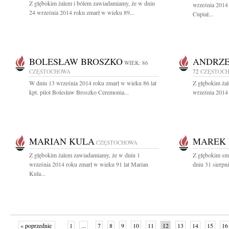
Z głębokim żalem i bólem zawiadamiamy, że w dniu
września 2014
24 września 2014 roku zmarł w wieku 89...
Cupiał...
BOLESŁAW BROSZKO
ANDRZE
WIEK: 86
CZĘSTOCHOWA
72
CZĘSTOC
W dniu 13 września 2014 roku zmarł w wieku 86 lat
Z głębokim ża
kpt. pilot Bolesław Broszko Ceremonia...
września 2014 
MARIAN KULA
MAREK 
CZĘSTOCHOWA
Z głębokim żalem zawiadamiamy, że w dniu 1
Z głębokim sm
września 2014 roku zmarł w wieku 91 lat Marian
dniu 31 sierpn
Kula...
« poprzednie
1
...
7
8
9
10
11
12
13
14
15
16