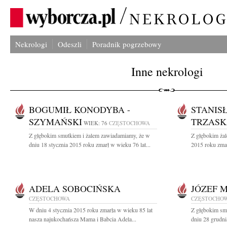
Nekrologi
Odeszli
Poradnik pogrzebowy
Inne nekrologi
BOGUMIŁ KONODYBA -
STANIS
SZYMAŃSKI
TRZAS
WIEK: 76
CZĘSTOCHOWA
Z głębokim smutkiem i żalem zawiadamiamy, że w
Z głębokim żal
dniu 18 stycznia 2015 roku zmarł w wieku 76 lat...
2015 roku zmar
ADELA SOBOCIŃSKA
JÓZEF 
CZĘSTOCHOWA
CZĘSTOCHO
W dniu 4 stycznia 2015 roku zmarła w wieku 85 lat
Z głębokim sm
nasza najukochańsza Mama i Babcia Adela...
dniu 28 grudni