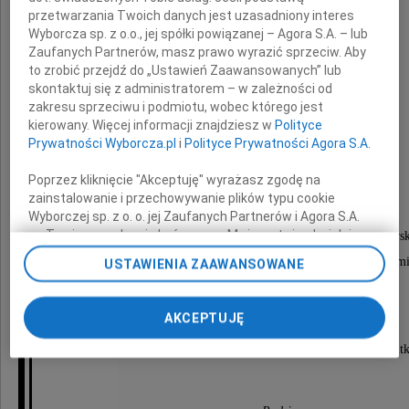
przetwarzania Twoich danych jest uzasadniony interes
Wyborcza sp. z o.o., jej spółki powiązanej – Agora S.A. – lub
Zaufanych Partnerów, masz prawo wyrazić sprzeciw. Aby
to zrobić przejdź do „Ustawień Zaawansowanych” lub
skontaktuj się z administratorem – w zależności od
zakresu sprzeciwu i podmiotu, wobec którego jest
Maria Wróbel
kierowany. Więcej informacji znajdziesz w
Polityce
Prywatności Wyborcza.pl
i
Polityce Prywatności Agora S.A.
Poprzez kliknięcie "Akceptuję" wyrażasz zgodę na
Msza święta żałobna odprawiona zostanie
zainstalowanie i przechowywanie plików typu cookie
12 listopada 2024 roku o godzinie 11:20
Wyborczej sp. z o. o. jej Zaufanych Partnerów i Agora S.A.
na Twoim urządzeniu końcowym. Możesz też w każdej
w kościele św. Wincentego na cmentarzu Bródnows
chwili zmienić swoje preferencje dot. plików cookie,
po czym nastąpi odprowadzenie urny z Procham
USTAWIENIA ZAAWANSOWANE
ponownie wywołując narzędzie do zarządzania Twoimi
do grobu rodzinnego.
preferencjami dot. przetwarzania danych poprzez
odnośnik „Ustawienia prywatności” w stopce serwisu i
AKCEPTUJĘ
przechodząc do sekcji „Ustawienia zaawansowane”.
Zmiana ustawień plików cookie możliwa jest także za
O czym zawiadamia pogrążona w głębokim smut
pomocą ustawień przeglądarki.
My, nasi Zaufani Partnerzy i Agora S.A. możemy