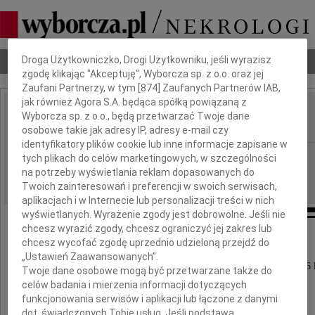
Dbamy o Twoją prywatność
Droga Użytkowniczko, Drogi Użytkowniku, jeśli wyrazisz
Nekrologi
Odeszli
Poradnik pogrzebowy
zgodę klikając "Akceptuję", Wyborcza sp. z o.o. oraz jej
Zaufani Partnerzy, w tym [
874
] Zaufanych Partnerów IAB,
jak również Agora S.A. będąca spółką powiązaną z
Maria Wróbel
Wyborcza sp. z o.o., będą przetwarzać Twoje dane
IMIĘ I NAZWISKO:
osobowe takie jak adresy IP, adresy e-mail czy
identyfikatory plików cookie lub inne informacje zapisane w
Częstochowa
REGION:
tych plikach do celów marketingowych, w szczególności
na potrzeby wyświetlania reklam dopasowanych do
02.05.2025
DATA EMISJI:
Twoich zainteresowań i preferencji w swoich serwisach,
aplikacjach i w Internecie lub personalizacji treści w nich
wyświetlanych. Wyrażenie zgody jest dobrowolne. Jeśli nie
chcesz wyrazić zgody, chcesz ograniczyć jej zakres lub
chcesz wycofać zgodę uprzednio udzieloną przejdź do
„Ustawień Zaawansowanych”.
W dniu 1 listopada 2024 roku zmarła w wieku 86 l
Twoje dane osobowe mogą być przetwarzane także do
celów badania i mierzenia informacji dotyczących
nasza kochana Mama, Babcia i Teściowa
funkcjonowania serwisów i aplikacji lub łączone z danymi
dot. świadczonych Tobie usług. Jeśli podstawą