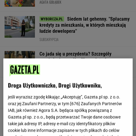
AGATA GOŁĄBEK
Siedem lat gehenny. "Spłacamy
kredyty za mieszkania, w których mieszkają
ludzie dewelopera"
SUBSKRYPCJA
Co jada się u prezydenta? Szczegóły
zamówienia za pół miliona złotych
Droga Użytkowniczko, Drogi Użytkowniku,
Nowe zdjęcie Johna Goodmana trafiło do
sieci. Aktor schudł 90 kg
jeśli wyrazisz zgodę klikając „Akceptuję”, Gazeta.pl sp. z o.o.
oraz jej Zaufani Partnerzy, w tym [
676
] Zaufanych Partnerów
IAB, jak również Agora S.A. będąca spółką powiązaną z
Gawryluk reaguje na krytykę po debacie u
Gazeta.pl sp. z o.o., będą przetwarzać Twoje dane osobowe
Nawrockiego. Co na to Polsat?
takie jak adresy IP, adresy e-mail czy identyfikatory plików
cookie lub inne informacje zapisane w tych plikach do celów