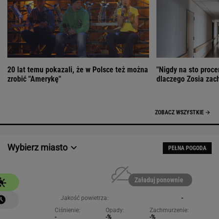
20 lat temu pokazali, że w Polsce też można
"Nigdy na sto proce
zrobić "Amerykę"
dlaczego Zosia zac
ZOBACZ WSZYSTKIE
Wybierz miasto
PEŁNA POGODA
Załaduj ponownie
Jakość powietrza:
-
Ciśnienie:
Opady:
Zachmurzenie:
-
-%
-%