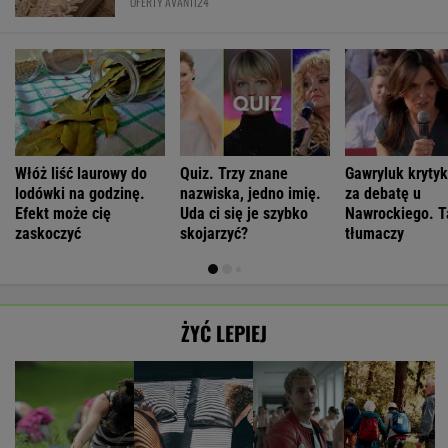
OFERTY AVANTI24
Włóż liść laurowy do
Quiz. Trzy znane
Gawryluk kryty
lodówki na godzinę.
nazwiska, jedno imię.
za debatę u
Efekt może cię
Uda ci się je szybko
Nawrockiego. T
zaskoczyć
skojarzyć?
tłumaczy
ŻYĆ LEPIEJ