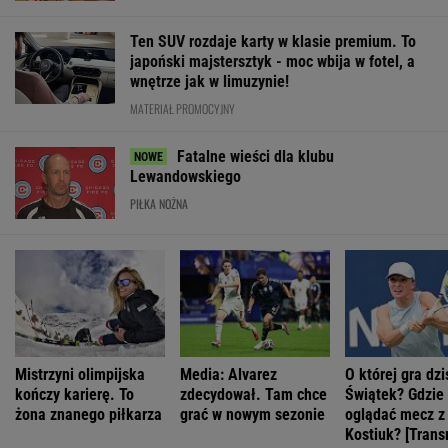
Ten SUV rozdaje karty w klasie premium. To
japoński majstersztyk - moc wbija w fotel, a
wnętrze jak w limuzynie!
MATERIAŁ PROMOCYJNY
Fatalne wieści dla klubu
Lewandowskiego
PIŁKA NOŻNA
Mistrzyni olimpijska
Media: Alvarez
O której gra dzi
kończy karierę. To
zdecydował. Tam chce
Świątek? Gdzie
żona znanego piłkarza
grać w nowym sezonie
oglądać mecz z
Kostiuk? [Trans