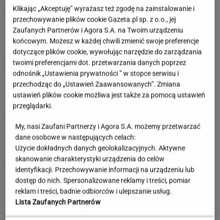
Klikając „Akceptuję” wyrażasz też zgodę na zainstalowanie i
przechowywanie plików cookie Gazeta.pl sp. z o.o., jej
Ten quiz geograficzny odsieje leserów.
Zaufanych Partnerów i Agora S.A. na Twoim urządzeniu
Dopasuj miasto do województwa
końcowym. Możesz w każdej chwili zmienić swoje preferencje
dotyczące plików cookie, wywołując narzędzie do zarządzania
twoimi preferencjami dot. przetwarzania danych poprzez
odnośnik „Ustawienia prywatności ” w stopce serwisu i
"Mam nadzieję, że zrobią trzecią część". Po 20
latach wywołał burzę
przechodząc do „Ustawień Zaawansowanych”. Zmiana
ustawień plików cookie możliwa jest także za pomocą ustawień
przeglądarki.
Nie czekaj, aż będzie za późno. To może
My, nasi Zaufani Partnerzy i Agora S.A. możemy przetwarzać
oznaczać, że szkoła przestała służyć dziecku
dane osobowe w następujących celach:
Użycie dokładnych danych geolokalizacyjnych. Aktywne
MATERIAŁ PROMOCYJNY
skanowanie charakterystyki urządzenia do celów
identyfikacji. Przechowywanie informacji na urządzeniu lub
Uruchomili "Tindera dla
dostęp do nich. Spersonalizowane reklamy i treści, pomiar
medyków". Szybko zgłosili się też adwokaci
reklam i treści, badnie odbiorców i ulepszanie usług.
SUBSKRYPCJA
Lista Zaufanych Partnerów