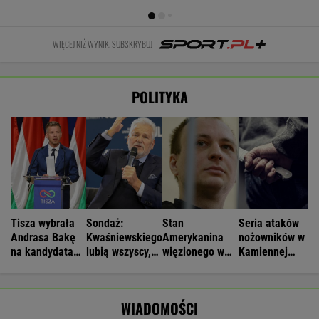
WIĘCEJ NIŻ WYNIK. SUBSKRYBUJ
POLITYKA
Tisza wybrała
Sondaż:
Stan
Seria ataków
Andrasa Bakę
Kwaśniewskiego
Amerykanina
nożowników w
na kandydata
lubią wszyscy,
więzionego w
Kamiennej
na prezydenta
Dudę
Rosji jest
Górze. Nowe
praktycznie nikt
krytyczny
informacje
WIADOMOŚCI