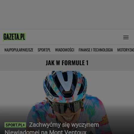
NAJPOPULARNIEJSZE
SPORT.PL
WIADOMOŚCI
FINANSE I TECHNOLOGIA
MOTORYZA
JAK W FORMULE 1
Zachwyćmy się wyczynem
Niewiadomej na Mont Ventoux