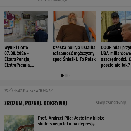
Wyniki Lotto
Czeska policja ustaliła
DOGE miał przy
07.08.2026 -
tożsamość mężczyzny
USA miliardowe
EkstraPensja,
spod Śnieżki. To Polak
oszczędności. 
EkstraPremia,
poszło nie tak?
EuroJackpot, Kaskada,
MiniLotto, MultiMulti
WSPÓŁPRACA PŁATNA Z WYBORCZA.PL
ZROZUM, POZNAJ, ODKRYWAJ
SEKCJA Z SUBSKRYPCJĄ
Prof. Andrzej Pilc: Jesteśmy blisko
skutecznego leku na depresję