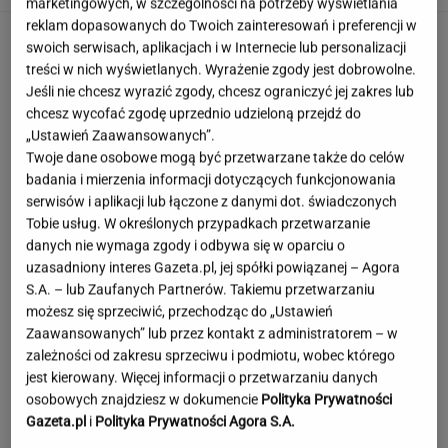
marketingowych, w szczególności na potrzeby wyświetlania
reklam dopasowanych do Twoich zainteresowań i preferencji w
swoich serwisach, aplikacjach i w Internecie lub personalizacji
treści w nich wyświetlanych. Wyrażenie zgody jest dobrowolne.
Jeśli nie chcesz wyrazić zgody, chcesz ograniczyć jej zakres lub
chcesz wycofać zgodę uprzednio udzieloną przejdź do
„Ustawień Zaawansowanych”.
Twoje dane osobowe mogą być przetwarzane także do celów
badania i mierzenia informacji dotyczących funkcjonowania
serwisów i aplikacji lub łączone z danymi dot. świadczonych
Tobie usług. W określonych przypadkach przetwarzanie
danych nie wymaga zgody i odbywa się w oparciu o
uzasadniony interes Gazeta.pl, jej spółki powiązanej – Agora
S.A. – lub Zaufanych Partnerów. Takiemu przetwarzaniu
możesz się sprzeciwić, przechodząc do „Ustawień
Zaawansowanych” lub przez kontakt z administratorem – w
zależności od zakresu sprzeciwu i podmiotu, wobec którego
jest kierowany. Więcej informacji o przetwarzaniu danych
To najdłuższe jezioro w Polsce. Ma aż 16 wysp
osobowych znajdziesz w dokumencie
Polityka Prywatności
Gazeta.pl
i
Polityka Prywatności Agora S.A.