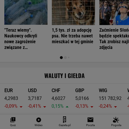
"Teraz wiemy".
1,5 tys. zł za adopcję
Zaćmienie Słoń
Naukowcy odkryli
psa. Nie trzeba nawet
będzie spektak
nowe zagrożenie
mieszkać w tej gminie
Tak zrobisz naj
związane z
zdjęcia
mikroplastikiem
WALUTY I GIEŁDA
EUR
USD
CHF
GBP
WIG
4,2983
3,7187
4,6027
5,0166
151 782,92
-0,09%
-0,41%
0,15%
-0,13%
-0,24%
SPRAWDŹ NOTOWANIA
Quiz
Wideo
Gazeta.pl
Poczta
Pogoda