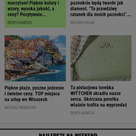
paznokcie będą twarde jak
marzyłam! Piękne kolory i
diament. "To prawdziwy
wzory, wysoka jakość, a
ratunek dla moich paznokci".
ceny? Pozytywnie
Cena? Niska!
zaskakują!
REKLAMA EVELINE
OFERTY AVANTI24
Ta pistacjowa torebka
Piękne plaże, pyszne jedzenie
WITTCHEN skradła nasze
i świetne ceny. TOP miejsca
serca. Skórzana perełka
na urlop we Włoszech
właśnie trafiła na wyprzedaż
MATERIAŁ PROMOCYJNY
OFERTY AVANTI24
NAJLEPSZE NA WEEKEND