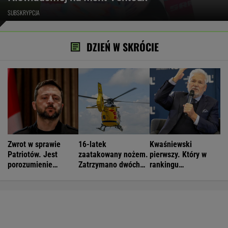
SUBSKRYPCJA
DZIEŃ W SKRÓCIE
Zwrot w sprawie
16-latek
Kwaśniewski
Patriotów. Jest
zaatakowany nożem.
pierwszy. Który w
porozumienie
Zatrzymano dwóch
rankingu
Ukrainy i USA
nastolatków
prezydentów jest
Duda?