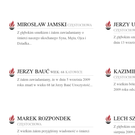
MIROSŁAW JAMSKI
JERZY 
CZĘSTOCHOWA
CZĘSTOCHO
Z głębokim smutkiem i żalem zawiadamiamy o
Z głębokim sm
śmierci naszego ukochanego Syna, Męża, Ojca i
dniu 13 wrześn
Dziadka...
JERZY BAUĆ
KAZIMI
WIEK: 68
KATOWICE
CZĘSTOCHO
Z żalem zawiadamiamy, że w dniu 5 września 2009
Z wielkim ból
roku zmarł w wieku 68 lat Jerzy Bauć Uroczystość...
2009 roku odsze
MAREK ROZPONDEK
LECH S
CZĘSTOCHOWA
Z głębokim sm
Z wielkim żalem przyjęliśmy wiadomość o śmierci
sierpnia 2009 r