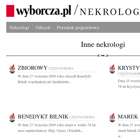
Nekrologi
Odeszli
Poradnik pogrzebowy
Inne nekrologi
ZBIOROWY
KRYSTY
CZĘSTOCHOWA
CZĘSTOCHO
W dniu 27 września 2009 roku odszedł Benedykt
Dnia 25 wrześn
Bilnik współzałożyciel Spółdzielni...
78 lat Krystyn
BENEDYKT BILNIK
MAREK
CZĘSTOCHOWA
W dniu 27 września 2009 roku zmarł w wieku 78 lat
W dniu 27 wrze
nasz najukochańszy Mąż, Ojciec i Dziadek...
zmarł Marek G
w...