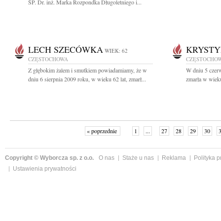
ŚP. Dr. inż. Marka Rozpondka Długoletniego i...
LECH SZECÓWKA
KRYSTY
WIEK: 62
CZĘSTOCHOWA
CZĘSTOCHO
Z głębokim żalem i smutkiem powiadamiamy, że w
W dniu 5 czerw
dniu 6 sierpnia 2009 roku, w wieku 62 lat, zmarł...
zmarła w wieku
« poprzednie
1
...
27
28
29
30
Copyright © Wyborcza sp. z o.o.
O nas
Staże u nas
Reklama
Polityka 
Ustawienia prywatności