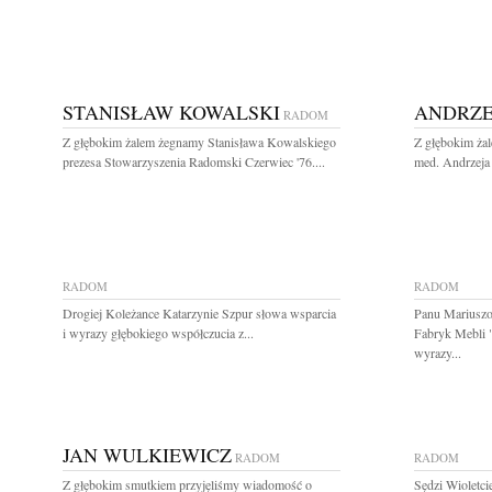
STANISŁAW KOWALSKI
ANDRZE
RADOM
Z głębokim żalem żegnamy Stanisława Kowalskiego
Z głębokim żal
prezesa Stowarzyszenia Radomski Czerwiec '76....
med. Andrzeja 
RADOM
RADOM
Drogiej Koleżance Katarzynie Szpur słowa wsparcia
Panu Mariuszo
i wyrazy głębokiego współczucia z...
Fabryk Mebli 
wyrazy...
JAN WULKIEWICZ
RADOM
RADOM
Z głębokim smutkiem przyjęliśmy wiadomość o
Sędzi Wioletci