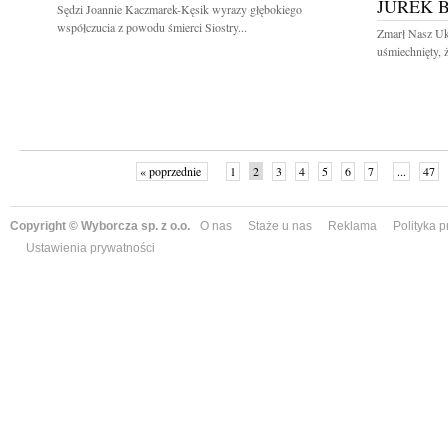
JUREK 
Sędzi Joannie Kaczmarek-Kęsik wyrazy głębokiego
współczucia z powodu śmierci Siostry...
Zmarł Nasz Uk
uśmiechnięty, 
« poprzednie
1
2
3
4
5
6
7
...
47
Copyright © Wyborcza sp. z o.o.
O nas
Staże u nas
Reklama
Polityka 
Ustawienia prywatności