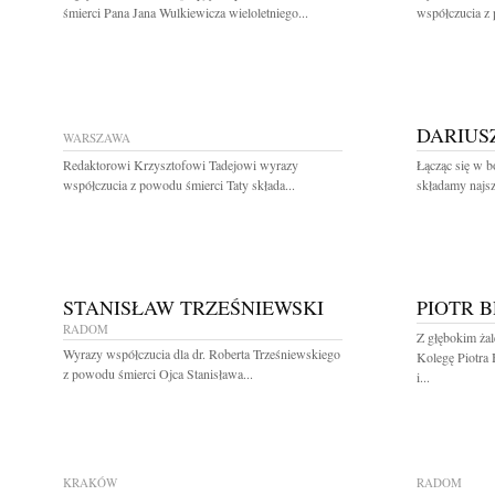
śmierci Pana Jana Wulkiewicza wieloletniego...
współczucia z
DARIUS
WARSZAWA
Redaktorowi Krzysztofowi Tadejowi wyrazy
Łącząc się w b
współczucia z powodu śmierci Taty składa...
składamy najsz
STANISŁAW TRZEŚNIEWSKI
PIOTR 
RADOM
Z głębokim ża
Wyrazy współczucia dla dr. Roberta Trześniewskiego
Kolegę Piotra 
z powodu śmierci Ojca Stanisława...
i...
KRAKÓW
RADOM