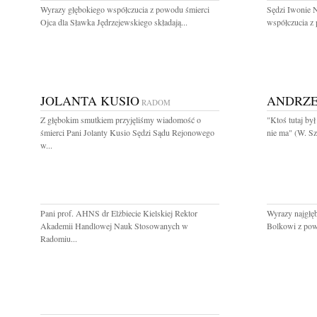
Wyrazy głębokiego współczucia z powodu śmierci
Sędzi Iwonie 
Ojca dla Sławka Jędrzejewskiego składają...
współczucia z
JOLANTA KUSIO
ANDRZE
RADOM
Z głębokim smutkiem przyjęliśmy wiadomość o
"Ktoś tutaj był
śmierci Pani Jolanty Kusio Sędzi Sądu Rejonowego
nie ma" (W. Sz
w...
Pani prof. AHNS dr Elżbiecie Kielskiej Rektor
Wyrazy najgłę
Akademii Handlowej Nauk Stosowanych w
Bolkowi z pow
Radomiu...