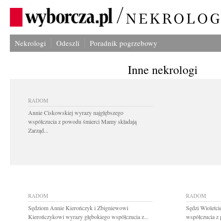
Nekrologi
Odeszli
Poradnik pogrzebowy
Inne nekrologi
RADOM
Annie Ciskowskiej wyrazy najgłębszego
współczucia z powodu śmierci Mamy składają
Zarząd...
RADOM
RADOM
Sędziom Annie Kierończyk i Zbigniewowi
Sędzi Wioletci
Kierończykowi wyrazy głębokiego współczucia z...
współczucia z 