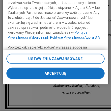
przetwarzania Twoich danych jest uzasadniony interes
Danuty Grabowskiej
Wyborcza sp. z o.o., jej spółki powiązanej – Agora S.A. – lub
Zaufanych Partnerów, masz prawo wyrazić sprzeciw. Aby
to zrobić przejdź do „Ustawień Zaawansowanych” lub
wiceminister edukacji narodowej w latach 1993-19
skontaktuj się z administratorem – w zależności od
zakresu sprzeciwu i podmiotu, wobec którego jest
posłanki na Sejm Rzeczypospolitej Polskiej,
kierowany. Więcej informacji znajdziesz w
Polityce
cenionej polityczki oraz zasłużonej nauczycielki i organizato
Prywatności Wyborcza.pl
i
Polityce Prywatności Agora S.A.
Poprzez kliknięcie "Akceptuję" wyrażasz zgodę na
Rodzinie Zmarłej
zainstalowanie i przechowywanie plików typu cookie
Wyborczej sp. z o. o. jej Zaufanych Partnerów i Agora S.A.
USTAWIENIA ZAAWANSOWANE
na Twoim urządzeniu końcowym. Możesz też w każdej
składamy serdeczne kondolencje,
chwili zmienić swoje preferencje dot. plików cookie,
a także wyrazy głębokiego współczucia.
ponownie wywołując narzędzie do zarządzania Twoimi
AKCEPTUJĘ
preferencjami dot. przetwarzania danych poprzez
Kierownictwo
odnośnik „Ustawienia prywatności” w stopce serwisu i
Ministerstwa Edukacji Narodowej
przechodząc do sekcji „Ustawienia zaawansowane”.
Zmiana ustawień plików cookie możliwa jest także za
wraz z pracownikami
pomocą ustawień przeglądarki.
My, nasi Zaufani Partnerzy i Agora S.A. możemy