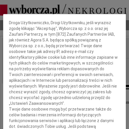
Dbamy o Twoją prywatność
Droga Użytkowniczko, Drogi Użytkowniku, jeśli wyrazisz
Nekrologi
Odeszli
Poradnik pogrzebowy
zgodę klikając "Akceptuję", Wyborcza sp. z o.o. oraz jej
Zaufani Partnerzy, w tym [
872
] Zaufanych Partnerów IAB,
jak również Agora S.A. będąca spółką powiązaną z
Wyborcza sp. z o.o., będą przetwarzać Twoje dane
Danuta Grabowska
IMIĘ I NAZWISKO:
osobowe takie jak adresy IP, adresy e-mail czy
identyfikatory plików cookie lub inne informacje zapisane w
tych plikach do celów marketingowych, w szczególności
Radom
REGION:
na potrzeby wyświetlania reklam dopasowanych do
07.07.2026
DATA EMISJI:
Twoich zainteresowań i preferencji w swoich serwisach,
aplikacjach i w Internecie lub personalizacji treści w nich
wyświetlanych. Wyrażenie zgody jest dobrowolne. Jeśli nie
chcesz wyrazić zgody, chcesz ograniczyć jej zakres lub
chcesz wycofać zgodę uprzednio udzieloną przejdź do
Z ogromnym smutkiem przyjęliśmy wiadomość o śmi
„Ustawień Zaawansowanych”.
Twoje dane osobowe mogą być przetwarzane także do
celów badania i mierzenia informacji dotyczących
funkcjonowania serwisów i aplikacji lub łączone z danymi
dot. świadczonych Tobie usług. Jeśli podstawą