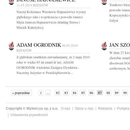
Tomkowi Strza
11.05.2010
RZESZÓW
powodu śmierc
Naszej Koleżance Wiesławie Hajnasiewicz wyrazy
Kopoczyński or
głębokiego żalu i współczucia z powodu śmierci
Gdyni
Męża Janusza Hajnasiewicza składają Teresa i
Maciek Kałużyńscy
ADAM OGRODNIK
JAN SZ
06.05.2010
RZESZÓW
W dniu 27 kwie
Z głębokim smutkiem zawiadamiamy, że 2 maja 2010
chorobie zmarł
roku w wieku 85 lat zmarł dr inż. ADAM
absolwent SG
OGRODNIK wieloletni Zastępca Dyrektora -
serdecznym, be
Naczelny Inżynier w Przedsiębiorstwie...
« poprzednie
1
...
82
83
84
85
86
87
88
89
90
»
Copyright © Wyborcza sp. z o.o.
O nas
Staże u nas
Reklama
Polityka
Ustawienia prywatności