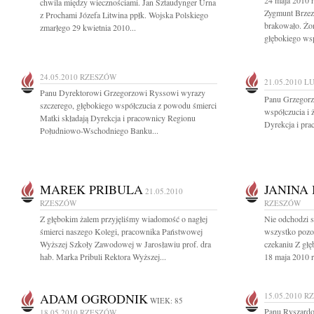
24 maja 2010 r
chwila między wiecznościami. Jan Sztaudynger Urna
Zygmunt Brzez
z Prochami Józefa Litwina ppłk. Wojska Polskiego
brakowało. Żo
zmarłego 29 kwietnia 2010...
głębokiego wsp
24.05.2010
RZESZÓW
21.05.2010
LU
Panu Dyrektorowi Grzegorzowi Ryssowi wyrazy
Panu Grzegorz
szczerego, głębokiego współczucia z powodu śmierci
współczucia i 
Matki składają Dyrekcja i pracownicy Regionu
Dyrekcja i pr
Południowo-Wschodniego Banku...
MAREK PRIBULA
JANINA
21.05.2010
RZESZÓW
RZESZÓW
Z głębokim żalem przyjęliśmy wiadomość o nagłej
Nie odchodzi s
śmierci naszego Kolegi, pracownika Państwowej
wszystko pozos
Wyższej Szkoły Zawodowej w Jarosławiu prof. dra
czekaniu Z gł
hab. Marka Pribuli Rektora Wyższej...
18 maja 2010 r
ADAM OGRODNIK
15.05.2010
R
WIEK: 85
Panu Ryszardo
18.05.2010
RZESZÓW