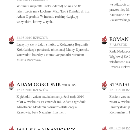
współczucia z
W dniu 2 maja 2010 roku odszedł od nas po 85
pracownicy M
latach życia nasz kochany Mąż, Tato i Dziadek dr inż.
Kulturalno-Oś
Adam Ogrodnik W imieniu rodziny dziękuję
Rzeszowskieg
wszystkim, którzy w tych...
13.05.2010
RZESZÓW
ROMAN 
Łączymy się w żalu i smutku z Koleżanką Bogumiłą
BIAŁYSTOK
Kołodziejczyk po stracie ukochanej Mamy Dyrekcja,
Rada Nadzorcza
koleżanki i koledzy z Biura Gospodarki Mieniem
Węglowej SA 
Miasta Rzeszowa
wiadomość o ś
Prezesa Elektr
ADAM OGRODNIK
STANIS
WIEK: 85
12.05.2010
RZESZÓW
12.05.2010
R
Z głębokim żalem zawiadamiamy, że 2 maja 2010
Z żalem zawia
roku w wieku 85 lat zmarł dr inż. Adam Ogrodnik
zmarł w wieku 
Absolwent Akademii Górniczo-Hutniczej w
Uroczystości 
Krakowie, były Naczelny Inżynier...
Komunalnym Po
JANUSZ HAJNASIEWICZ
08.05.2010
R