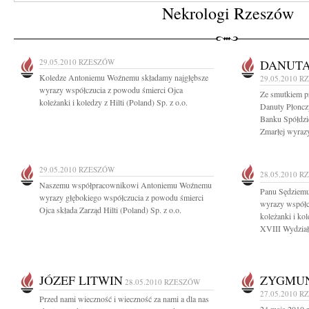
Nekrologi Rzeszów
29.05.2010
RZESZÓW
DANUTA
Koledze Antoniemu Woźnemu składamy najgłębsze
29.05.2010
R
wyrazy współczucia z powodu śmierci Ojca
Ze smutkiem p
koleżanki i koledzy z Hilti (Poland) Sp. z o.o.
Danuty Płoncz
Banku Spółdzi
Zmarłej wyrazy
29.05.2010
RZESZÓW
28.05.2010
R
Naszemu współpracownikowi Antoniemu Woźnemu
Panu Sędziemu
wyrazy głębokiego współczucia z powodu śmierci
wyrazy współc
Ojca składa Zarząd Hilti (Poland) Sp. z o.o.
koleżanki i ko
XVIII Wydział
JÓZEF LITWIN
ZYGMUN
28.05.2010
RZESZÓW
27.05.2010
R
Przed nami wieczność i wieczność za nami a dla nas