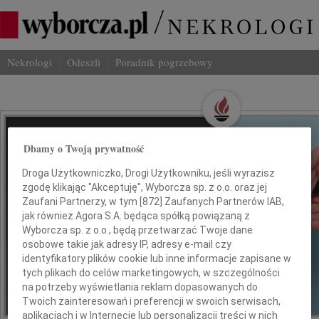
Nekrologi
Odeszli
Poradnik pogrzebowy
Wspominaj Bliskich
Dbamy o Twoją prywatność
Na Odeszli.pl
Droga Użytkowniczko, Drogi Użytkowniku, jeśli wyrazisz
zgodę klikając "Akceptuję", Wyborcza sp. z o.o. oraz jej
Jak ich zapamiętaliśmy? Serwis
Zaufani Partnerzy, w tym [
872
] Zaufanych Partnerów IAB,
jak również Agora S.A. będąca spółką powiązaną z
odeszli.pl z Grupy Wyborcza, to
Wyborcza sp. z o.o., będą przetwarzać Twoje dane
możliwość stworzenia unikalnego
osobowe takie jak adresy IP, adresy e-mail czy
wspomnienia. Dziel się nim z rodziną i
identyfikatory plików cookie lub inne informacje zapisane w
przyjaciółmi.
tych plikach do celów marketingowych, w szczególności
na potrzeby wyświetlania reklam dopasowanych do
Twoich zainteresowań i preferencji w swoich serwisach,
*ogłoszenie
aplikacjach i w Internecie lub personalizacji treści w nich