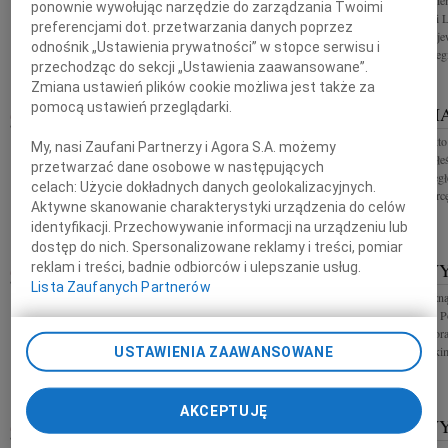
Rodzinie i Bliskim tragicznie zmarłego 10 kwietnia
Z wielkim smutkie
ponownie wywołując narzędzie do zarządzania Twoimi
2010 roku Leszka Deptuły Posła na Sejm
tragicznej śmierci
preferencjami dot. przetwarzania danych poprzez
Rzeczypospolitej Polskiej wyrazy współczucia i żalu
b. Marszałka Woje
odnośnik „Ustawienia prywatności” w stopce serwisu i
składają Rektor, Senat i...
serdecznego Kolegi
przechodząc do sekcji „Ustawienia zaawansowane”.
Zmiana ustawień plików cookie możliwa jest także za
pomocą ustawień przeglądarki.
ZBIOROWY
JAN MACI
14.04.2010
RZESZÓW
Składamy najgłębsze wyrazy współczucia Rodzinom
Nie umiera ten, kt
My, nasi Zaufani Partnerzy i Agora S.A. możemy
i Bliskim tragicznie zmarłych parlamentarzystów
Dlaczego odszedłe
przetwarzać dane osobowe w następujących
Stanisława Zająca senatora RP Leszka Deptuły posła
Jana Maciaka bieg
celach:
Użycie dokładnych danych geolokalizacyjnych.
na Sejm RP Grażyny Gęsickiej...
upadłości, nadzorc
Aktywne skanowanie charakterystyki urządzenia do celów
identyfikacji. Przechowywanie informacji na urządzeniu lub
dostęp do nich. Spersonalizowane reklamy i treści, pomiar
JAN MACIAK
ZBIOROW
reklam i treści, badnie odbiorców i ulepszanie usług.
14.04.2010
RZESZÓW
Lista Zaufanych Partnerów
Z głębokim żalem żegnamy Jana Maciaka Kolegę,
Poruszeni tragiczn
Współpracownika, licencjonowanego Syndyka,
Rzeczypospolitej P
Biegłego Sądowego. Sędziowie i pracownicy Sekcji
Małżonki Marii or
ds. Upadłościowych i Naprawczych Sądu...
Rodzinom i Bliskim
USTAWIENIA ZAAWANSOWANE
AKCEPTUJĘ
GRAŻYNA GĘSICKA
ZBIOROW
14.04.2010
RZESZÓW