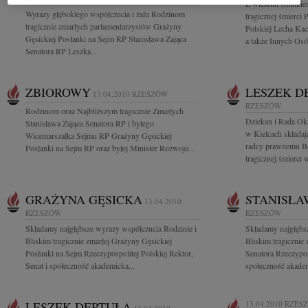
Z wielkim smutkiem
Wyrazy głębokiego współczucia i żalu Rodzinom
tragicznej śmierci 
tragicznie zmarłych parlamentarzystów Grażyny
Polskiej Lecha Kac
Gęsickiej Posłanki na Sejm RP Stanisława Zająca
a także Innych Osób
Senatora RP Leszka...
ZBIOROWY
LESZEK D
13.04.2010
RZESZÓW
RZESZÓW
Rodzinom oraz Najbliższym tragicznie Zmarłych
Dziekan i Rada O
Stanisława Zająca Senatora RP i byłego
w Kielcach składa
Wicemarszałka Sejmu RP Grażyny Gęsickiej
radcy prawnemu B
Posłanki na Sejm RP oraz byłej Minister Rozwoju...
tragicznej śmierci w
GRAŻYNA GĘSICKA
STANISŁA
13.04.2010
RZESZÓW
RZESZÓW
Składamy najgłębsze wyrazy współczucia Rodzinie i
Składamy najgłębs
Bliskim tragicznie zmarłej Grażyny Gęsickiej
Bliskim tragicznie
Posłanki na Sejm Rzeczypospolitej Polskiej Rektor,
Senatora Rzeczyposp
Senat i społeczność akademicka...
społeczność akadem
LESZEK DEPTUŁA
13.04.2010
RZES