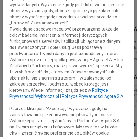
Nekrologi Rzeszów
wyświetlanych. Wyrażenie zgody jest dobrowolne. Jeśli nie
chcesz wyrazić zgody, chcesz ograniczyć jej zakres lub
chcesz wycofać zgodę uprzednio udzieloną przejdź do
„Ustawień Zaawansowanych”.
14.04.2010
RZESZÓW
STANISŁA
Twoje dane osobowe mogą być przetwarzane także do
Alu, Agnieszko, Wojtku łączymy się z Wami w bólu
RZESZÓW
celów badania i mierzenia informacji dotyczących
po stracie ukochanego Męża i Taty Ewa, Agata,
funkcjonowania serwisów i aplikacji lub łączone z danymi
Rodzinie i Bliskim
Adam, Pablo
2010 roku Stanisła
dot. świadczonych Tobie usług. Jeśli podstawą
Rzeczypospolitej P
przetwarzania Twoich danych jest uzasadniony interes
składają Rektor, Se
Wyborcza sp. z o.o., jej spółki powiązanej – Agora S.A. – lub
Zaufanych Partnerów, masz prawo wyrazić sprzeciw. Aby
to zrobić przejdź do „Ustawień Zaawansowanych” lub
GRAŻYNA GĘSICKA
STANISŁA
14.04.2010
skontaktuj się z administratorem – w zależności od
RZESZÓW
RZESZÓW
zakresu sprzeciwu i podmiotu, wobec którego jest
Rodzinie i Bliskim tragicznie zmarłej 10 kwietnia
Poruszony i wstrzą
kierowany. Więcej informacji znajdziesz w
Polityce
2010 roku Grażyny Gęsickiej Posłanki na Sejm
Stanisława Zająca 
Prywatności Wyborcza.pl
i
Polityce Prywatności Agora S.A.
Rzeczypospolitej Polskiejj wyrazy współczucia i żalu
Sejmu, adwokata o
składają: Raktor, Senat i...
Dzieciom i Wszyst
Poprzez kliknięcie "Akceptuję" wyrażasz zgodę na
zainstalowanie i przechowywanie plików typu cookie
Wyborczej sp. z o. o. jej Zaufanych Partnerów i Agora S.A.
LESZEK DEPTUŁA
LESZEK D
14.04.2010
na Twoim urządzeniu końcowym. Możesz też w każdej
RZESZÓW
RZESZÓW
chwili zmienić swoje preferencje dot. plików cookie,