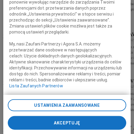
Z głębokim smutkiem żegnamy zmarłego prof. dr.
ponownie wywołując narzędzie do zarządzania Twoimi
śmierci Matki skła
hab. Lesława Grzegorczyka Rodzinie Zmarłego
preferencjami dot. przetwarzania danych poprzez
Intensywnej Terapii
składamy wyrazy szczerego współczucia Dziekan i
odnośnik „Ustawienia prywatności” w stopce serwisu i
Rada Wydziału, pracownicy i...
przechodząc do sekcji „Ustawienia zaawansowane”.
Zmiana ustawień plików cookie możliwa jest także za
pomocą ustawień przeglądarki.
LESŁAW GRZEGORCZYK
STANISŁA
WIEK:
81
24.12.2010
RZESZÓW
24.12.2010
RZES
My, nasi Zaufani Partnerzy i Agora S.A. możemy
Rektor i Senat oraz społeczność akademicka
Z głębokim żalem 
przetwarzać dane osobowe w następujących
Uniwersytetu Rzeszowskiego z głębokim smutkiem i
grudnia 2010 roku 
celach:
Użycie dokładnych danych geolokalizacyjnych.
żalem zawiadamiają, że 22 grudnia 2010 roku zmarł
kapłaństwa ksiądz 
Aktywne skanowanie charakterystyki urządzenia do celów
w wieku 81 lat prof. dr hab....
Uroczyste pożegnan
identyfikacji. Przechowywanie informacji na urządzeniu lub
dostęp do nich. Spersonalizowane reklamy i treści, pomiar
23.12.2010
RZESZÓW
ZDZISŁAW
reklam i treści, badnie odbiorców i ulepszanie usług.
Lista Zaufanych Partnerów
Arturowi Olender oraz Jego Rodzinie wyrazy
21.12.2010
RZES
szczerego współczucia z powodu śmierci Ojca
Zasnął w Panu dnia
składają kierownictwo i pracownicy Laboratorium
przeżywszy lat 79 
Kryminalistycznego KWP w Rzeszowie
nauczyciel, wycho
USTAWIENIA ZAAWANSOWANE
pogrzebowa, po któr
AKCEPTUJĘ
STANISŁAW SZCZEPAŃSKI
WIESŁAW 
20.12.2010
RZESZÓW
RZESZÓW