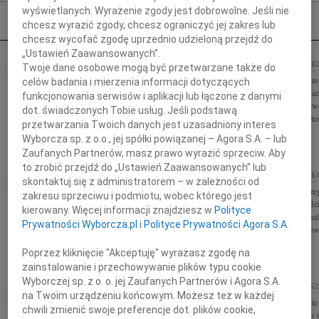
Nekrologi Rzeszów
wyświetlanych. Wyrażenie zgody jest dobrowolne. Jeśli nie
chcesz wyrazić zgody, chcesz ograniczyć jej zakres lub
chcesz wycofać zgodę uprzednio udzieloną przejdź do
„Ustawień Zaawansowanych”.
05.01.2011
RZESZÓW
30.12.2010
KRAK
Twoje dane osobowe mogą być przetwarzane także do
Szanownemu Panu prof. zw. dr. hab. inż. dr. h.c.
Drogiemu Koledze 
celów badania i mierzenia informacji dotyczących
Józefowi Giergielowi wyrazy najgłębszego
Najbliższym wyraz
funkcjonowania serwisów i aplikacji lub łączone z danymi
współczucia z powodu śmierci Żony składają
współczucia z powo
dot. świadczonych Tobie usług. Jeśli podstawą
Dziekan, Rada Wydziału oraz...
Wydawnictwa Liter
przetwarzania Twoich danych jest uzasadniony interes
Wyborcza sp. z o.o., jej spółki powiązanej – Agora S.A. – lub
Zaufanych Partnerów, masz prawo wyrazić sprzeciw. Aby
to zrobić przejdź do „Ustawień Zaawansowanych” lub
30.12.2010
KRAKÓW
30.12.2010
KRAK
skontaktuj się z administratorem – w zależności od
Wyrazy najgłębszego współczucia Panu Dyrektorowi
Wyrazy najgłębsze
zakresu sprzeciwu i podmiotu, wobec którego jest
Dariuszowi Kurdzielowi z powodu śmierci Ojca
Dariuszowi Kurdzi
kierowany. Więcej informacji znajdziesz w
Polityce
składają Anna Zaremba-Michalska, Małgorzata Nycz
składa Vera Micha
Prywatności Wyborcza.pl
i
Polityce Prywatności Agora S.A.
- Zarząd Wydawnictwa Literackiego
Nadzorczej Wydawn
Poprzez kliknięcie "Akceptuję" wyrażasz zgodę na
zainstalowanie i przechowywanie plików typu cookie
Wyborczej sp. z o. o. jej Zaufanych Partnerów i Agora S.A.
LESŁAW GRZEGORCZYK
24.12.2010
RZES
na Twoim urządzeniu końcowym. Możesz też w każdej
Koleżance Renacie 
24.12.2010
RZESZÓW
chwili zmienić swoje preferencje dot. plików cookie,
wyrazy szczerego 