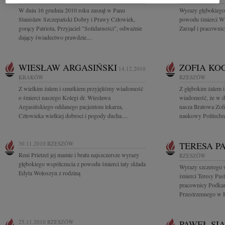
W dniu 16 grudnia 2010 roku zasnął w Panu
Wyrazy głębokiego 
Stanisław Szczepański Dobry i Prawy Człowiek,
powodu śmierci Wi
gorący Patriota, Przyjaciel "Solidarności", odważnie
Zarząd i pracownic
dający świadectwo prawdzie....
WIESŁAW ARGASIŃSKI
ZOFIA KO
14.12.2010
KRAKÓW
RZESZÓW
Z wielkim żalem i smutkiem przyjęliśmy wiadomość
Z głębokim żalem i
o śmierci naszego Kolegi dr. Wiesława
wiadomość, że w d
Argasińskiego oddanego pacjentom lekarza,
nasza Bratowa Zofi
Człowieka wielkiej dobroci i pogody ducha....
naukowy Politechni
30.11.2010
RZESZÓW
TERESA P
Reni Prietzel jej mamie i bratu najszczersze wyrazy
RZESZÓW
głębokiego współczucia z powodu śmierci taty składa
Wyrazy szczerego 
Edyta Wołoszyn z rodziną
śmierci Teresy Past
pracownicy Podkar
Przestrzennego w 
25.11.2010
RZESZÓW
PAWEŁ SI