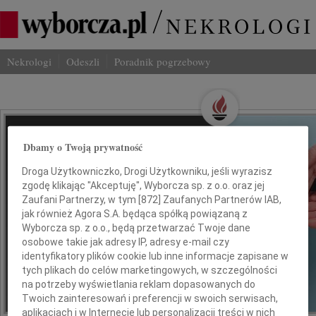
Nekrologi
Odeszli
Poradnik pogrzebowy
Wspominaj Bliskich
Dbamy o Twoją prywatność
Na Odeszli.pl
Droga Użytkowniczko, Drogi Użytkowniku, jeśli wyrazisz
zgodę klikając "Akceptuję", Wyborcza sp. z o.o. oraz jej
Jak ich zapamiętaliśmy? Serwis
Zaufani Partnerzy, w tym [
872
] Zaufanych Partnerów IAB,
jak również Agora S.A. będąca spółką powiązaną z
odeszli.pl z Grupy Wyborcza, to
Wyborcza sp. z o.o., będą przetwarzać Twoje dane
możliwość stworzenia unikalnego
osobowe takie jak adresy IP, adresy e-mail czy
wspomnienia. Dziel się nim z rodziną i
identyfikatory plików cookie lub inne informacje zapisane w
przyjaciółmi.
tych plikach do celów marketingowych, w szczególności
na potrzeby wyświetlania reklam dopasowanych do
Twoich zainteresowań i preferencji w swoich serwisach,
*ogłoszenie
aplikacjach i w Internecie lub personalizacji treści w nich