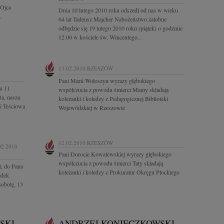
 Ojca
Dnia 10 lutego 2010 roku odszedł od nas w wieku
.
64 lat Tadeusz Majcher Nabożeństwo żałobne
odbędzie się 19 lutego 2010 roku (piątek) o godzinie
12.00 w kościele św. Wincentego...
13.02.2010
RZESZÓW
Pani Marii Wołoszyn wyrazy głębokiego
u 11
współczucia z powodu śmierci Mamy składają
ta, nasza
koleżanki i koledzy z Pedagogicznej Biblioteki
i Teściowa
Wojewódzkiej w Rzeszowie
12.02.2010
RZESZÓW
02.2010
Pani Dorocie Kowalewskiej wyrazy głębokiego
współczucia z powodu śmierci Taty składają
t, do Pana
koleżanki i koledzy z Prokuratur Okręgu Płockiego
adek.
sobotę, 13
SKI
ANDRZEJ KONIECZKOWSKI