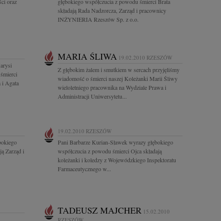
ści oraz
głębokiego współczucia z powodu śmierci Brata
składają Rada Nadzorcza, Zarząd i pracownicy
INŻYNIERIA Rzeszów Sp. z o.o.
MARIA ŚLIWA
19.02.2010
RZESZÓW
arysi
Z głębokim żalem i smutkiem w sercach przyjęliśmy
śmierci
wiadomość o śmierci naszej Koleżanki Marii Śliwy
 i Agata
wieloletniego pracownika na Wydziale Prawa i
Administracji Uniwersytetu...
19.02.2010
RZESZÓW
bokiego
Pani Barbarze Kurian-Sławek wyrazy głębokiego
ą Zarząd i
współczucia z powodu śmierci Ojca składają
koleżanki i koledzy z Wojewódzkiego Inspektoratu
Farmaceutycznego w...
TADEUSZ MAJCHER
15.02.2010
RZESZÓW