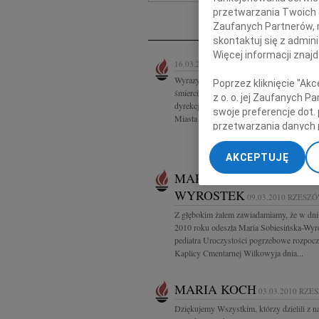
Ne
przetwarzania Twoich da
Zaufanych Partnerów, 
skontaktuj się z admin
Więcej informacji znaj
16.03.2010
RZESZÓW
Wyrazy głębokiego współczucia i żalu z 
Poprzez kliknięcie "Ak
śmierci Taty Koledze Grzegorzowi Ruszlow
z o. o. jej Zaufanych 
dyrekcja, koleżanki i koledzy z Biura Roz
swoje preferencje dot.
Miasta Rzeszowa
przetwarzania danych 
„Ustawienia zaawansow
AKCEPTUJĘ
My, nasi Zaufani Part
MARIA SOBIESIŃSKA-
dokładnych danych geol
WYROSTEK
Przechowywanie informa
09.03.2010
RZESZ
treści, badnie odbiorcó
Z głębokim żalem zawiadamiamy, że w dni
2010 roku odeszła Maria Sobiesińska-Wyr
pediatra Uroczystości pogrzebowe rozpocz
Kaplicy Cmentarnej Wilkowyja dnia...
MARIA KOCH
03.03.2010
RZE
Dziękujemy Wszystkim, którzy dzielili z n