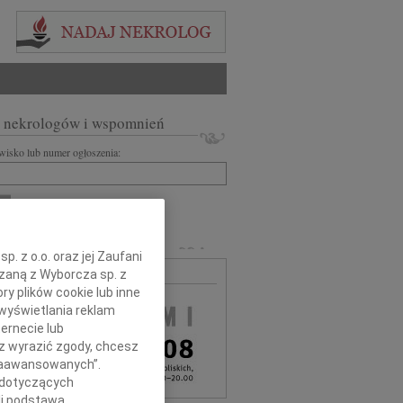
 nekrologów i wspomnień
zwisko lub numer ogłoszenia:
+ szukanie zaawansowane
MARLI
. z o.o. oraz jej Zaufani
ązaną z Wyborcza sp. z
MA BEZPŁATNA
ry plików cookie lub inne
wyświetlania reklam
ernecie lub
sz wyrazić zgody, chcesz
 Zaawansowanych”.
 dotyczących
li podstawą