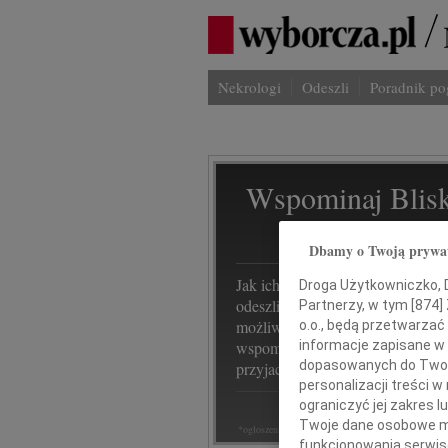
Nekrologi
Odeszli
Poradnik p
Wspominaj Blisk
Na Odeszli.p
Dbamy o Twoją prywa
Jak ich zapamiętaliśmy? Serwis
Droga Użytkowniczko, Dr
odeszli.pl z Grupy Wyborcza, to
Partnerzy, w tym [
874
]
możliwość stworzenia unikalnego
o.o., będą przetwarzać 
informacje zapisane w
wspomnienia. Dziel się nim z rod
dopasowanych do Twoich
przyjaciółmi.
personalizacji treści 
ograniczyć jej zakres
Twoje dane osobowe mo
*ogłoszenie
funkcjonowania serwisó