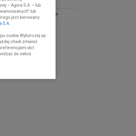
nej – Agora S.A. – lub
Y
aawansowanych” lub
Bydgoszcz i Toruń
rego jest kierowany.
owa
Gdańsk
a S.A.
Kielce
Łódź
ypu cookie Wyborczej sp.
Olsztyn
żdej chwili zmienić
Płock
preferencjami dot.
Radom
hodząc do sekcji
Szczecin
stawień przeglądarki.
Wrocław
óra
cała Polska
h celach:
Użycie
lów identyfikacji.
ści, pomiar reklam i