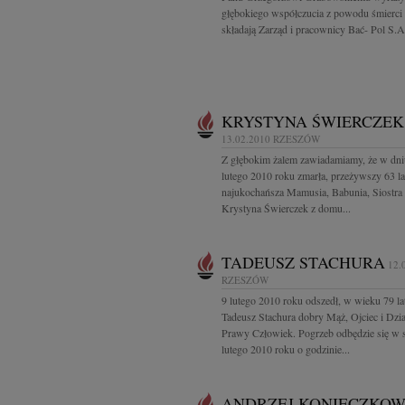
głębokiego współczucia z powodu śmierci
składają Zarząd i pracownicy Bać- Pol S.A
KRYSTYNA ŚWIERCZEK
13.02.2010
RZESZÓW
Z głębokim żalem zawiadamiamy, że w dni
lutego 2010 roku zmarła, przeżywszy 63 la
najukochańsza Mamusia, Babunia, Siostra 
Krystyna Świerczek z domu...
TADEUSZ STACHURA
12.
RZESZÓW
9 lutego 2010 roku odszedł, w wieku 79 la
Tadeusz Stachura dobry Mąż, Ojciec i Dzi
Prawy Człowiek. Pogrzeb odbędzie się w 
lutego 2010 roku o godzinie...
ANDRZEJ KONIECZKOW