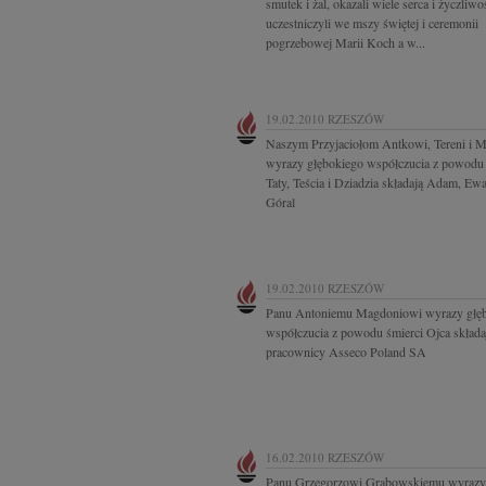
smutek i żal, okazali wiele serca i życzliwo
uczestniczyli we mszy świętej i ceremonii
pogrzebowej Marii Koch a w...
19.02.2010
RZESZÓW
Naszym Przyjaciołom Antkowi, Tereni i M
wyrazy głębokiego współczucia z powodu 
Taty, Teścia i Dziadzia składają Adam, Ewa
Góral
19.02.2010
RZESZÓW
Panu Antoniemu Magdoniowi wyrazy głę
współczucia z powodu śmierci Ojca składaj
pracownicy Asseco Poland SA
16.02.2010
RZESZÓW
Panu Grzegorzowi Grabowskiemu wyrazy