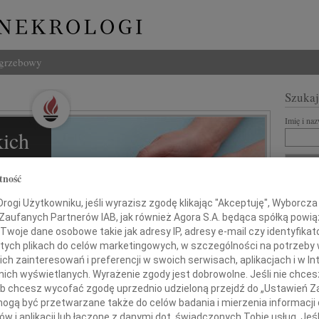
ogrzebowy
Szukaj
Imię i na
ich
l
tność
ZNANI Z
ogi Użytkowniku, jeśli wyrazisz zgodę klikając "Akceptuję", Wyborcza sp
 Zaufanych Partnerów IAB, jak również Agora S.A. będąca spółką powi
REKLA
Twoje dane osobowe takie jak adresy IP, adresy e-mail czy identyfikato
 tych plikach do celów marketingowych, w szczególności na potrzeby 
ziną i
 zainteresowań i preferencji w swoich serwisach, aplikacjach i w Int
w nich wyświetlanych. Wyrażenie zgody jest dobrowolne. Jeśli nie chce
 lub chcesz wycofać zgodę uprzednio udzieloną przejdź do „Ustawień
gą być przetwarzane także do celów badania i mierzenia informacji
w i aplikacji lub łączone z danymi dot. świadczonych Tobie usług. Jeś