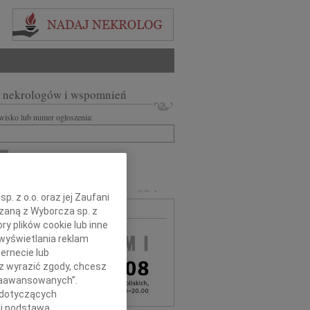
 nekrologów i wspomnień
zwisko lub numer ogłoszenia:
+ szukanie zaawansowane
MARLI
. z o.o. oraz jej Zaufani
ązaną z Wyborcza sp. z
MA BEZPŁATNA
ry plików cookie lub inne
wyświetlania reklam
ernecie lub
sz wyrazić zgody, chcesz
 Zaawansowanych”.
 dotyczących
li podstawą