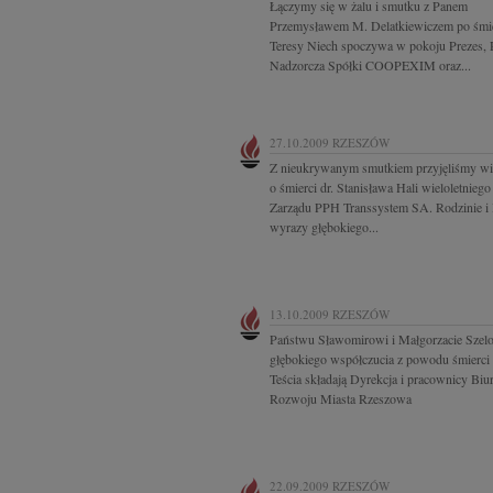
Łączymy się w żalu i smutku z Panem
Przemysławem M. Delatkiewiczem po śmi
Teresy Niech spoczywa w pokoju Prezes,
Nadzorcza Spółki COOPEXIM oraz...
27.10.2009
RZESZÓW
Z nieukrywanym smutkiem przyjęliśmy w
o śmierci dr. Stanisława Hali wieloletnieg
Zarządu PPH Transsystem SA. Rodzinie i 
wyrazy głębokiego...
13.10.2009
RZESZÓW
Państwu Sławomirowi i Małgorzacie Szel
głębokiego współczucia z powodu śmierci 
Teścia składają Dyrekcja i pracownicy Biu
Rozwoju Miasta Rzeszowa
22.09.2009
RZESZÓW