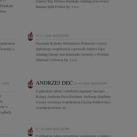
u 15
śmierci Taty Stefana Hamkało składają pracownicy
n Hamkało
Banana Split Polska Sp. z o.o.
obne
05.11.2009
RZESZÓW
półczucia
Naszemu Koledze Michaelowi Pelzerowi wyrazy
 koledzy z
głębokiego współczucia z powodu śmierci Ojca
składają Zarząd oraz koleżanki i koledzy z Polskiej
Telefonii Cyfrowej Sp. z o.o.
ANDRZEJ DEC
1.2009
31.10.2009
RZESZÓW
Z głębokim żalem i smutkiem żegnamy naszego
a
Kolegę Andrzeja Deca Rodzinie Andrzeja składamy
zm.
wyrazy szczerego współczucia Lucyna Pudłowska i
żona w
współpracownicy ze...
wązkach.
27.10.2009
RZESZÓW
Z głębokim żalem przyjęliśmy wiadomość o śmierci