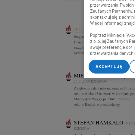
Ne
przetwarzania Twoich da
Zaufanych Partnerów, 
skontaktuj się z admin
Więcej informacji znaj
24.11.2009
RZESZÓW
Poprzez kliknięcie "Ak
Przyjaciele i koledzy z Rodzinnych Ośro
z o. o. jej Zaufanych 
Diagnostyczno-Konsultacyjnych proszą o 
swoje preferencje dot.
mszy świętej i modlitwę w intencji Czesła
psychologa, długoletniego...
przetwarzania danych 
„Ustawienia zaawansow
AKCEPTUJĘ
My, nasi Zaufani Part
MIECZYSŁAW WAŁĘGA
dokładnych danych geol
20.11.2009
RZESZÓW
Przechowywanie informa
Z głębokim żalem informujemy, że 13 list
treści, badnie odbiorcó
roku w wieku 95 lat zmarł w Londynie gen
Mieczysław Wałęga ps. "Jur" urodzony 1 
roku w Rzędzinie przedwojenny...
STEFAN HAMKAŁO
18.11.
RZESZÓW