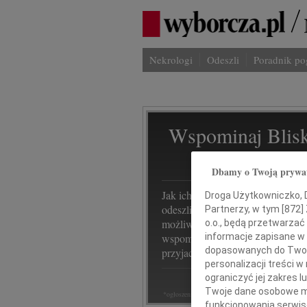
Nekrologi
Odeszli
Poradnik p
Wspominaj Blisk
Na Odeszli.p
Dbamy o Twoją prywa
Jak ich zapamiętaliśmy? Serwis
Droga Użytkowniczko, Dr
odeszli.pl z Grupy Wyborcza, to
Partnerzy, w tym [
872
]
możliwość stworzenia unikalnego
o.o., będą przetwarzać 
informacje zapisane w
wspomnienia. Dziel się nim z rod
dopasowanych do Twoich
przyjaciółmi.
personalizacji treści 
ograniczyć jej zakres
Twoje dane osobowe mo
*ogłoszenie
funkcjonowania serwisó