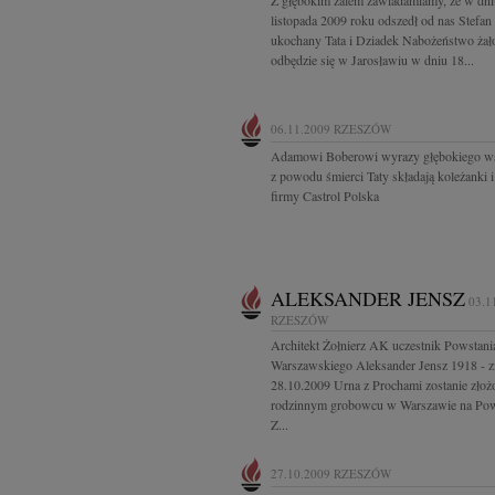
Z głębokim żalem zawiadamiamy, że w dni
listopada 2009 roku odszedł od nas Stefa
ukochany Tata i Dziadek Nabożeństwo żał
odbędzie się w Jarosławiu w dniu 18...
06.11.2009
RZESZÓW
Adamowi Boberowi wyrazy głębokiego ws
z powodu śmierci Taty składają koleżanki i
firmy Castrol Polska
ALEKSANDER JENSZ
03.1
RZESZÓW
Architekt Żołnierz AK uczestnik Powstani
Warszawskiego Aleksander Jensz 1918 - 
28.10.2009 Urna z Prochami zostanie zło
rodzinnym grobowcu w Warszawie na Po
Z...
27.10.2009
RZESZÓW