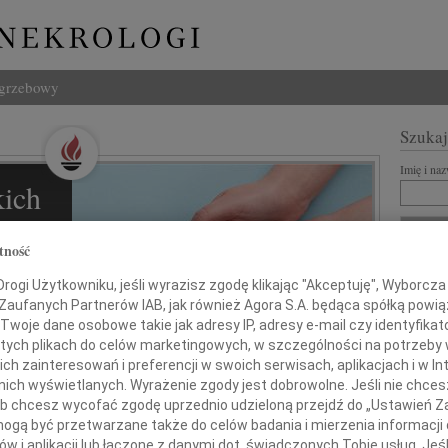
ogrzebowy
Szukaj
Imię i na
ich
l
tność
ZNANI Z
ogi Użytkowniku, jeśli wyrazisz zgodę klikając "Akceptuję", Wyborcza sp
 Zaufanych Partnerów IAB, jak również Agora S.A. będąca spółką powi
REKLA
Twoje dane osobowe takie jak adresy IP, adresy e-mail czy identyfikato
 tych plikach do celów marketingowych, w szczególności na potrzeby 
ziną i
 zainteresowań i preferencji w swoich serwisach, aplikacjach i w Int
w nich wyświetlanych. Wyrażenie zgody jest dobrowolne. Jeśli nie chce
 lub chcesz wycofać zgodę uprzednio udzieloną przejdź do „Ustawień
gą być przetwarzane także do celów badania i mierzenia informacji
w i aplikacji lub łączone z danymi dot. świadczonych Tobie usług. Jeś