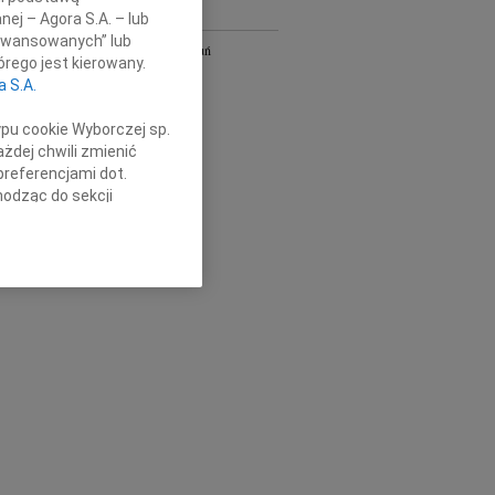
nej – Agora S.A. – lub
Y
aawansowanych” lub
Bydgoszcz i Toruń
rego jest kierowany.
owa
Gdańsk
a S.A.
Kielce
Łódź
ypu cookie Wyborczej sp.
Olsztyn
żdej chwili zmienić
Płock
preferencjami dot.
Radom
hodząc do sekcji
Szczecin
stawień przeglądarki.
Wrocław
óra
cała Polska
h celach:
Użycie
lów identyfikacji.
ści, pomiar reklam i