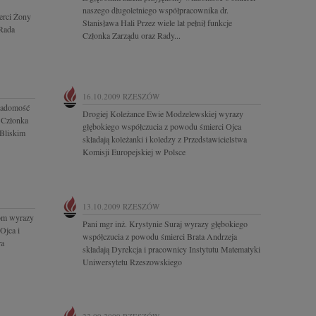
naszego długoletniego współpracownika dr.
erci Żony
Stanisława Hali Przez wiele lat pełnił funkcje
 Rada
Członka Zarządu oraz Rady...
16.10.2009
RZESZÓW
iadomość
Drogiej Koleżance Ewie Modzelewskiej wyrazy
o Członka
głębokiego współczucia z powodu śmierci Ojca
Bliskim
składają koleżanki i koledzy z Przedstawicielstwa
Komisji Europejskiej w Polsce
13.10.2009
RZESZÓW
om wyrazy
Pani mgr inż. Krystynie Suraj wyrazy głębokiego
Ojca i
współczucia z powodu śmierci Brata Andrzeja
ra
składają Dyrekcja i pracownicy Instytutu Matematyki
Uniwersytetu Rzeszowskiego