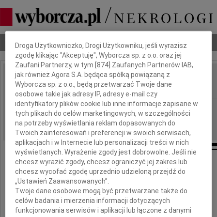
Dbamy o Twoją prywatność
Nekrologi
Odeszli
Poradnik pogrzebowy
Droga Użytkowniczko, Drogi Użytkowniku, jeśli wyrazisz
zgodę klikając "Akceptuję", Wyborcza sp. z o.o. oraz jej
Zaufani Partnerzy, w tym [
874
] Zaufanych Partnerów IAB,
jak również Agora S.A. będąca spółką powiązaną z
Piotr Płocki
Wyborcza sp. z o.o., będą przetwarzać Twoje dane
IMIĘ I NAZWISKO:
osobowe takie jak adresy IP, adresy e-mail czy
identyfikatory plików cookie lub inne informacje zapisane w
Gdańsk
REGION:
tych plikach do celów marketingowych, w szczególności
17.12.2025
DATA EMISJI:
na potrzeby wyświetlania reklam dopasowanych do
Twoich zainteresowań i preferencji w swoich serwisach,
aplikacjach i w Internecie lub personalizacji treści w nich
wyświetlanych. Wyrażenie zgody jest dobrowolne. Jeśli nie
chcesz wyrazić zgody, chcesz ograniczyć jej zakres lub
Z wielkim smutkiem i żalem żegnamy
chcesz wycofać zgodę uprzednio udzieloną przejdź do
„Ustawień Zaawansowanych”.
Twoje dane osobowe mogą być przetwarzane także do
celów badania i mierzenia informacji dotyczących
funkcjonowania serwisów i aplikacji lub łączone z danymi