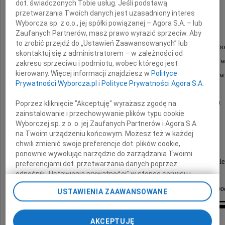
dot. świadczonych Tobie usług. Jeśli podstawą
Piotra Płockiego
przetwarzania Twoich danych jest uzasadniony interes
Wyborcza sp. z o.o., jej spółki powiązanej – Agora S.A. – lub
Zaufanych Partnerów, masz prawo wyrazić sprzeciw. Aby
to zrobić przejdź do „Ustawień Zaawansowanych” lub
Dyrektora Wydziału Edukacji Urzędu Miasta Sopo
skontaktuj się z administratorem – w zależności od
Pozostanie w naszej pamięci jako osoba głęboko zaangażowana w
zakresu sprzeciwu i podmiotu, wobec którego jest
kierowany. Więcej informacji znajdziesz w
Polityce
oraz wspieranie sopockich szkół i całej społeczności ośw
Prywatności Wyborcza.pl
i
Polityce Prywatności Agora S.A.
W tym trudnym czasie łączymy się w smutku
Poprzez kliknięcie "Akceptuję" wyrażasz zgodę na
zainstalowanie i przechowywanie plików typu cookie
Wyborczej sp. z o. o. jej Zaufanych Partnerów i Agora S.A.
z Rodziną i Bliskimi
na Twoim urządzeniu końcowym. Możesz też w każdej
chwili zmienić swoje preferencje dot. plików cookie,
ponownie wywołując narzędzie do zarządzania Twoimi
składając najszczersze wyrazy współczucia i kondole
preferencjami dot. przetwarzania danych poprzez
odnośnik „Ustawienia prywatności” w stopce serwisu i
przechodząc do sekcji „Ustawienia zaawansowane”.
Społeczność II Liceum Ogólnokształcącego w Sopo
USTAWIENIA ZAAWANSOWANE
Zmiana ustawień plików cookie możliwa jest także za
pomocą ustawień przeglądarki.
Inne kondolencje
AKCEPTUJĘ
My, nasi Zaufani Partnerzy i Agora S.A. możemy