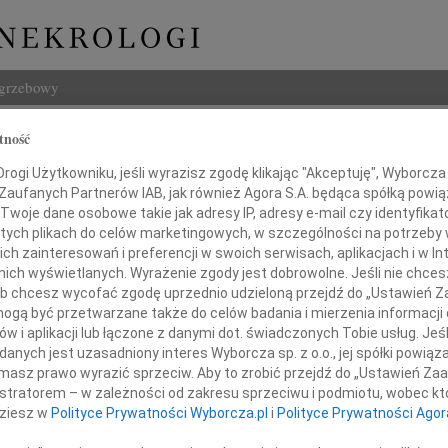
ogrzebowy
Szukaj
tność
z Leon Piaskowski
Imię i na
ogi Użytkowniku, jeśli wyrazisz zgodę klikając "Akceptuję", Wyborcza sp
 Zaufanych Partnerów IAB, jak również Agora S.A. będąca spółką powi
Twoje dane osobowe takie jak adresy IP, adresy e-mail czy identyfikato
 tych plikach do celów marketingowych, w szczególności na potrzeby 
 zainteresowań i preferencji w swoich serwisach, aplikacjach i w Int
INNE NE
w nich wyświetlanych. Wyrażenie zgody jest dobrowolne. Jeśli nie chce
 lub chcesz wycofać zgodę uprzednio udzieloną przejdź do „Ustawień
06.0
gą być przetwarzane także do celów badania i mierzenia informacji
Drogi
w i aplikacji lub łączone z danymi dot. świadczonych Tobie usług. Jeś
05.0
nych jest uzasadniony interes Wyborcza sp. z o.o., jej spółki powiąza
Z ogromnym smutkiem
Nasze
masz prawo wyrazić sprzeciw. Aby to zrobić przejdź do „Ustawień Z
04.0
jęliśmy wiadomość o śmierci
istratorem – w zależności od zakresu sprzeciwu i podmiotu, wobec któ
Panu 
dziesz w
Polityce Prywatności Wyborcza.pl
i
Polityce Prywatności Agor
Zofia
Nasze