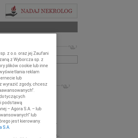
 nekrologów i wspomnień
zwisko lub numer ogłoszenia:
. z o.o. oraz jej Zaufani
ązaną z Wyborcza sp. z
ry plików cookie lub inne
+ szukanie zaawansowane
wyświetlania reklam
ernecie lub
KROLOGI
sz wyrazić zgody, chcesz
 Zaawansowanych”.
8.2026
Gdańsk
 dotyczących
 Piotrze Koleżanki i Koledzy z firmy...
li podstawą
8.2026
Gdańsk
nej – Agora S.A. – lub
 Koleżance Renacie Sęk w trudnych...
aawansowanych” lub
8.2026
Gdańsk
rego jest kierowany.
Piotrowi Widzowi Radnemu Sejmiku...
a S.A.
 Mazurek
03.08.2026
Gdańsk
j Koleżance Beacie Rumińskiej wyrazy...