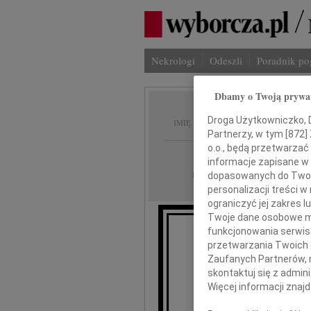
Nekrologi
Odeszli
Poradnik p
Dbamy o Twoją prywa
Tadeus
Droga Użytkowniczko, Dr
IMIĘ I NAZWISKO:
Partnerzy, w tym [
872
]
o.o., będą przetwarzać 
Gdańsk
REGION:
informacje zapisane w
09.01.2026
DATA EMISJI:
dopasowanych do Twoich
personalizacji treści 
ograniczyć jej zakres
Twoje dane osobowe mo
funkcjonowania serwisó
przetwarzania Twoich da
Zaufanych Partnerów, 
przy
skontaktuj się z admin
Więcej informacji znaj