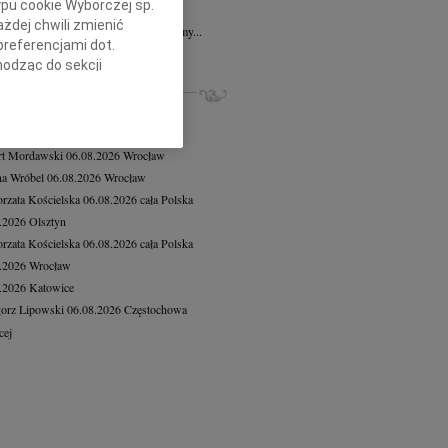
ypu cookie Wyborczej sp.
7.2026
Gdańsk
żdej chwili zmienić
 Aniu, z głębokim smutkiem przyjęliśmy...
preferencjami dot.
cej
hodząc do sekcji
ZE NEKROLOGI, KONDOLENCJE
stawień przeglądarki.
iusz Butruk
05.08.2026
Warszawa
h celach:
Użycie
8.2026
Gdańsk
lów identyfikacji.
rt Mordawski
06.08.2026
Wrocław
ści, pomiar reklam i
a Wróbel
06.08.2026
Wrocław
rzata Kościelska
06.08.2026
cała Polska
8.2026
Olsztyn
rzata Kościelska
06.08.2026
cała Polska
8.2026
Wrocław
8.2026
Katowice
orz Lipowski
06.08.2026
Częstochowa
cej