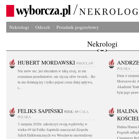
Nekrologi
Odeszli
Poradnik pogrzebowy
Nekrologi
HUBERT MORDAWSKI
ANDRZE
WROCŁAW
POLSKA
Nie mów nic: już uleciałem w taką ciszę, że nie
Dnia 4 sierpni
rozumiem przedmiotów, nie słyszę słów twoich... Bo
Morozowski Ab
tu nie dolatują łzy i tylko pejzaż coraz dalej upływa,
Akademii Teatr
i...
była jego praw
FELIKS SAPIŃSKI
HALINA
WIEK: 69
CAŁA
POLSKA
KOŚCIE
3 sierpnia 2026r. zakończył swoją wędrówkę w
Halina Hanna 
wieku 69 lat Feliks Sapiński nauczyciel Zespołu
Pogrzeb odbędz
Szkół Elektronicznych we Wrocławiu niestrudzony
Cmentarzu Br