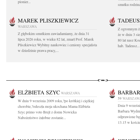
pionier...
smutku rodzin
MAREK PLISZKIEWICZ
TADEUS
WARSZAWA
Z ogromnym ża
Z głębokim smutkiem zawiadamiamy, że dnia 31
że w dniu 3 si
lipca 2026 roku, w wieku 82 lat, zmarł Prof. Marek
80 lat nasz Ko
Pliszkiewicz Wybitny naukowiec i ceniony specjalista
hab. Tadeusz...
w dziedzinie prawa pracy,...
ELŻBIETA SZYC
BARBA
WARSZAWA
59
WARSZAW
W dniu 9 września 2009 roku,?po krótkiej i ciężkiej
Dnia 9 wrześni
chorobie,?odeszła moja ukochana Mama Elżbieta
Barbara Wydm
Szyc primo voto Brejt z domu Nowicka
odprawione będ
Nabożeństwo żałobne zostanie...
13.15 w kościel