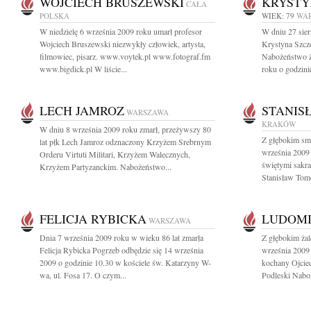
WOJCIECH BRUSZEWSKI
KRYSTY
CAŁA
POLSKA
WIEK: 79
WA
W niedzielę 6 września 2009 roku umarł profesor
W dniu 27 sier
Wojciech Bruszewski niezwykły człowiek, artysta,
Krystyna Szcz
filmowiec, pisarz. www.voytek.pl www.fotograf.fm
Nabożeństwo ż
www.bigdick.pl W liście...
roku o godzini
LECH JAMROZ
STANIS
WARSZAWA
KRAKÓW
W dniu 8 września 2009 roku zmarł, przeżywszy 80
Z głębokim sm
lat płk Lech Jamroz odznaczony Krzyżem Srebrnym
września 2009 
Orderu Virtuti Militari, Krzyżem Walecznych,
świętymi sakr
Krzyżem Partyzanckim. Nabożeństwo...
Stanisław Tom
FELICJA RYBICKA
LUDOMI
WARSZAWA
Dnia 7 września 2009 roku w wieku 86 lat zmarła
Z głębokim ża
Felicja Rybicka Pogrzeb odbędzie się 14 września
września 2009 
2009 o godzinie 10.30 w kościele św. Katarzyny W-
kochany Ojciec
wa, ul. Fosa 17. O czym...
Podleski Naboż