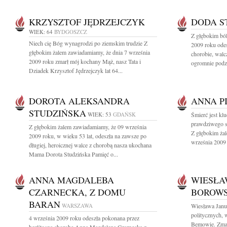
KRZYSZTOF JĘDRZEJCZYK
DODA S
WIEK: 64
BYDGOSZCZ
Z głębokim bó
Niech cię Bóg wynagrodzi po ziemskim trudzie Z
2009 roku odes
głębokim żalem zawiadamiamy, że dnia 7 września
chorobie, walc
2009 roku zmarł mój kochany Mąż, nasz Tata i
ogromnie podz
Dziadek Krzysztof Jędrzejczyk lat 64...
DOROTA ALEKSANDRA
ANNA P
STUDZIŃSKA
WIEK: 53
GDAŃSK
Śmierć jest kl
prawdziwego s
Z głębokim żalem zawiadamiamy, że 09 września
Z głębokim ża
2009 roku, w wieku 53 lat, odeszła na zawsze po
września 2009 
długiej, heroicznej walce z chorobą nasza ukochana
Mama Dorota Studzińska Pamięć o...
ANNA MAGDALEBA
WIESŁA
CZARNECKA, Z DOMU
BOROW
BARAN
WARSZAWA
Wiesława Janu
politycznych, 
4 września 2009 roku odeszła pokonana przez
Bemowie. Zmar