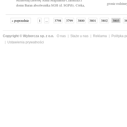
bezlitosną chorobę Anna Magdalena Czarnecka z
gronie rodzinn
domu Baran absolwentka SGH (d. SGPiS). Córka,
Matka, Siostra. Dobry Człowiek....
« poprzednie
1
...
3798
3799
3800
3801
3802
3803
3
...
3827
następne »
Copyright © Wyborcza sp. z o.o.
O nas
Staże u nas
Reklama
Polityka 
Ustawienia prywatności