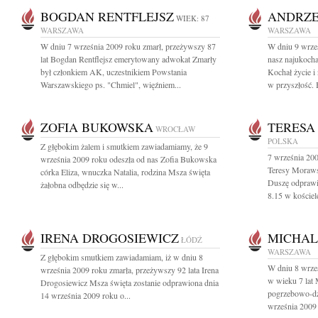
BOGDAN RENTFLEJSZ
ANDRZE
WIEK: 87
WARSZAWA
WARSZAWA
W dniu 7 września 2009 roku zmarł, przeżywszy 87
W dniu 9 wrześ
lat Bogdan Rentflejsz emerytowany adwokat Zmarły
nasz najukoch
był członkiem AK, uczestnikiem Powstania
Kochał życie i
Warszawskiego ps. "Chmiel", więźniem...
w przyszłość. 
ZOFIA BUKOWSKA
TERESA
WROCŁAW
POLSKA
Z głębokim żalem i smutkiem zawiadamiamy, że 9
7 września 200
września 2009 roku odeszła od nas Zofia Bukowska
Teresy Morawsk
córka Eliza, wnuczka Natalia, rodzina Msza święta
Duszę odprawio
żałobna odbędzie się w...
8.15 w kościele
IRENA DROGOSIEWICZ
MICHAL
ŁÓDŹ
WARSZAWA
Z głębokim smutkiem zawiadamiam, iż w dniu 8
W dniu 8 wrześ
września 2009 roku zmarła, przeżywszy 92 lata Irena
w wieku 7 lat 
Drogosiewicz Msza święta zostanie odprawiona dnia
pogrzebowo-dzi
14 września 2009 roku o...
września 2009 