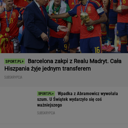
Wpadka z Abramowicz wywołała
szum. U Świątek wydarzyło się coś
ważniejszego
SUBSKRYPCJA
Tysiące osób zrobi to we wrześniu. Powód
może cię zaskoczyć
MATERIAŁ PROMOCYJNY,
18+