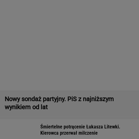
Nowy sondaż partyjny. PiS z najniższym
wynikiem od lat
Śmiertelne potrącenie Łukasza Litewki.
Kierowca przerwał milczenie
Brutalny atak przed Złotymi Tarasami.
Policjanci szukają napastnika