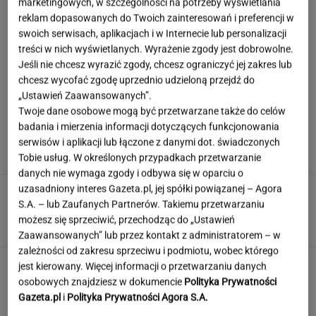
marketingowych, w szczególności na potrzeby wyświetlania
reklam dopasowanych do Twoich zainteresowań i preferencji w
swoich serwisach, aplikacjach i w Internecie lub personalizacji
Syn Stanisława Soyki o ostatnich chwilach
treści w nich wyświetlanych. Wyrażenie zgody jest dobrowolne.
ojca. "Nie było z nim nikogo"
Jeśli nie chcesz wyrazić zgody, chcesz ograniczyć jej zakres lub
chcesz wycofać zgodę uprzednio udzieloną przejdź do
„Ustawień Zaawansowanych”.
Twoje dane osobowe mogą być przetwarzane także do celów
Deportacja Ukraińców w wieku poborowym.
badania i mierzenia informacji dotyczących funkcjonowania
Horała uderza w pomysł PiS
serwisów i aplikacji lub łączone z danymi dot. świadczonych
Tobie usług. W określonych przypadkach przetwarzanie
danych nie wymaga zgody i odbywa się w oparciu o
uzasadniony interes Gazeta.pl, jej spółki powiązanej – Agora
Quiz - o tych zawodach nawet nie słyszałeś.
S.A. – lub Zaufanych Partnerów. Takiemu przetwarzaniu
Wiesz, kim był retman?
możesz się sprzeciwić, przechodząc do „Ustawień
Zaawansowanych” lub przez kontakt z administratorem – w
zależności od zakresu sprzeciwu i podmiotu, wobec którego
Nie czekaj, aż będzie za późno. To może
jest kierowany. Więcej informacji o przetwarzaniu danych
oznaczać, że szkoła przestała służyć dziecku
osobowych znajdziesz w dokumencie
Polityka Prywatności
Gazeta.pl
i
Polityka Prywatności Agora S.A.
MATERIAŁ PROMOCYJNY