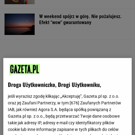
W weekend spójrz w górę. Nie pożałujesz.
Efekt "wow" gwarantowany
Droga Użytkowniczko, Drogi Użytkowniku,
jeśli wyrazisz zgodę klikając „Akceptuję”, Gazeta.pl sp. z o.o.
oraz jej Zaufani Partnerzy, w tym [
676
] Zaufanych Partnerów
IAB, jak również Agora S.A. będąca spółką powiązaną z
Gazeta.pl sp. z o.o., będą przetwarzać Twoje dane osobowe
takie jak adresy IP, adresy e-mail czy identyfikatory plików
cookie lub inne informacje zapisane w tych plikach do celów