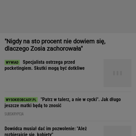
"Nigdy na sto procent nie dowiem się,
dlaczego Zosia zachorowała"
Specjalista ostrzega przed
pocketingiem. Skutki mogą być dotkliwe
"Patrz w talerz, a nie w cycki". Jak długo
jeszcze matki będą to znosić
SUBSKRYPCJA
Dowódca musiał dać im pozwolenie: "Ależ
rozbierajcie się, kobiety"
Dziewczynka z Bagdadu, która narysowała XXI wiek