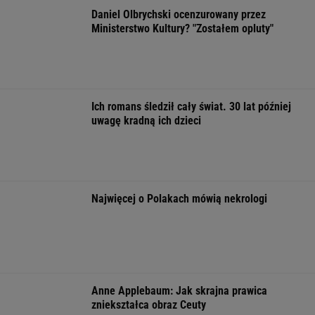
Rynek pracy: Stopa bezrobocia w górę. Gdzie
najtrudniej o etat?
BIZNES
KAS uruchomiła nowy portal. Niektóre auta
zaskakują już ceną wywoławczą
BIZNES
Pierwszy etap GAT zakończony. To
strategiczna inwestycja dla polskiego
eksportu
MATERIAŁ PROMOCYJNY