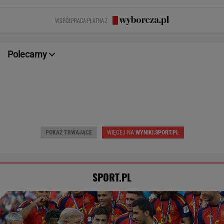
SPORT.PL
Barcelona zakpi z Realu Madryt. Cała
Hiszpania żyje jednym transferem
SUBSKRYPCJA