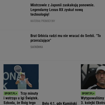
nie widział
padły dwa gole
Legia czeka na 
lat
SUBSKRYPCJA
SUBSKRYPCJA
WIĘCEJ NIŻ WYNIK. SUBSKRYBUJ
POLITYKA
Nowy sondaż
Horała
Cezary
Sensacyjne
partyjny. PiS z
uderza w
Tomczyk: Ile
wyniki sondażu
najniższym
pomysł PiS ws.
kosztował
w Ukrainie.
wynikiem od lat
Ukraińców. "To
wiec partyjny
Wyraźny faworyt
straszny
Nawrockiego?