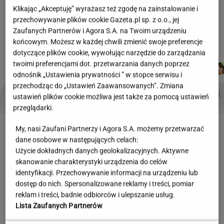
Klikając „Akceptuję” wyrażasz też zgodę na zainstalowanie i
Wakacyjne aktywności a kurzajki. O czym
przechowywanie plików cookie Gazeta.pl sp. z o.o., jej
warto pamiętać, by uniknąć problemu?
Zaufanych Partnerów i Agora S.A. na Twoim urządzeniu
MATERIAŁ PROMOCYJNY
końcowym. Możesz w każdej chwili zmienić swoje preferencje
dotyczące plików cookie, wywołując narzędzie do zarządzania
twoimi preferencjami dot. przetwarzania danych poprzez
WIKTORIA
DOMINIK
AGNIESZKA
KACPER
Autorzy:
BECZEK
SENKOWSKI
NIEDZIAŁEK
KOLIBABSKI
odnośnik „Ustawienia prywatności ” w stopce serwisu i
przechodząc do „Ustawień Zaawansowanych”. Zmiana
PROBLEMY POLSKICH SIATKARZY
ZNAK Z '30'
WISŁAWA SZYMBORSKA
ustawień plików cookie możliwa jest także za pomocą ustawień
przeglądarki.
LETNIE OKAZJE
My, nasi Zaufani Partnerzy i Agora S.A. możemy przetwarzać
dane osobowe w następujących celach:
Użycie dokładnych danych geolokalizacyjnych. Aktywne
skanowanie charakterystyki urządzenia do celów
identyfikacji. Przechowywanie informacji na urządzeniu lub
dostęp do nich. Spersonalizowane reklamy i treści, pomiar
reklam i treści, badnie odbiorców i ulepszanie usług.
Lista Zaufanych Partnerów