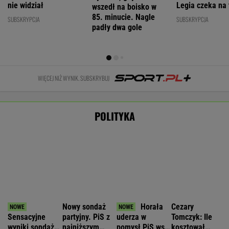
wyborów
paradoks"
WIADOMOŚCI