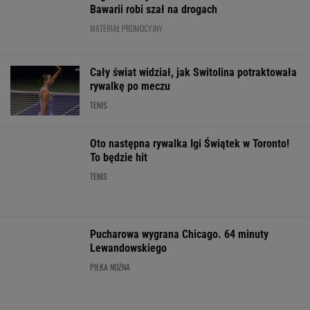
PIŁKA NOŻNA
Mistrzowie z Japonii zaskakują ponownie.
Legendarny Lexus RX zyskał nową
technologię!
MATERIAŁ PROMOCYJNY
Brat Grbicia radzi mu nie wracać do Serbii. "To
przerażające"
SIATKÓWKA
Trzy minuty
Było 4:1, gdy Kamiński
i wstrząs u Igi Świątek.
wszedł na boisko w
Wytypowaliśmy 
Szkoda, że Roig tego
85. minucie. Nagle
3. kolejki Ekstr