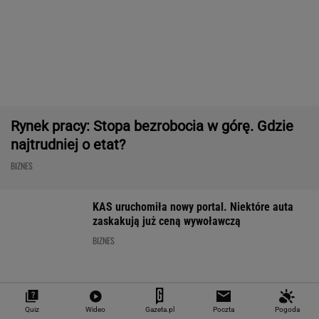
Najlepszy smartwatch? Ta marka pozostawia
konkurencję w tyle! Technologie? Na medal!
REKLAMA CENEO
Rekord w Orlenie i nagła reakcja byłego
prezesa. Poszło o kierowców
BIZNES
Fala zarzutów wobec
Pięć lat pracy więcej i
"Pionowe miast
Orlenu. Fąfara nie
emerytura wyższa o 80
będzie mieć 14
wytrzymał i
proc. ZUS podał
metrów. Jego w
odpowiedział
wyliczenia
robi wrażenie
Quiz
Wideo
Gazeta.pl
Poczta
Pogoda