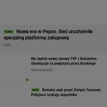
Mężczyzna znaleziony u podnóża
Śnieżki
Gigantyczne pieniądze na CPK.
Wartość zamówień przekroczy 40 mld zł
BIZNES