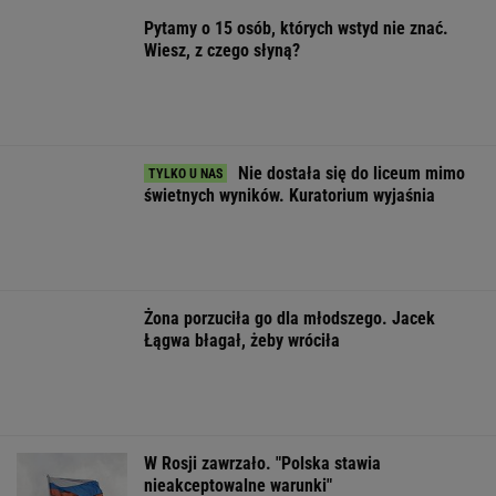
świetnych wyników. Kuratorium wyjaśnia
Żona porzuciła go dla młodszego. Jacek
Łągwa błagał, żeby wróciła
W Rosji zawrzało. "Polska stawia
nieakceptowalne warunki"
SIATKÓWKA
Sensacyjne wyniki sondażu w Ukrainie.
Wyraźny faworyt wyborów
Sandały Keen to synonim wakacyjnego
komfortu - teraz tańsze o niemal 100 zł