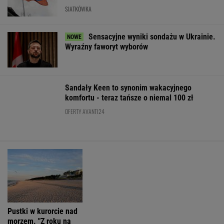
OFERTY AVANTI24
Pustki w kurorcie nad
My podajemy dwa
Włóż liść lauro
morzem. "Z roku na
nazwiska, ty
lodówki na godz
rok turystów jest coraz
dopasowujesz trzecie.
Efekt może cię
mniej"
Co łączy te osoby?
zaskoczyć
ŻYĆ LEPIEJ