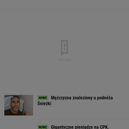
Dramatyczna akcja ratunkowa na jeziorze
Seksty
Pijany Polak prowadził traktor po
autostradzie. Miał 2,36 promila alkoholu
Do tej pory znane głównie z Europy
Zachodniej. Teraz takie miejsca powstają w
Polsce
MATERIAŁ PROMOCYJNY
Atak na "rosyjski
Strzelanina w
Trump skoment