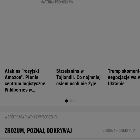
Anne Applebaum: Jak skrajna prawica
zniekształca obraz Ceuty
FINANSE I TECHNOLOGIA