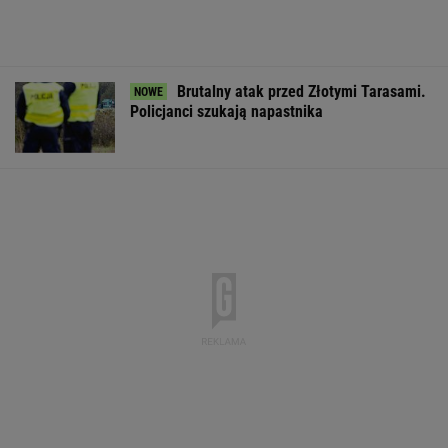
Pytamy o 15 osób, których wstyd nie znać.
Wiesz, z czego słyną?
Nie dostała się do liceum mimo