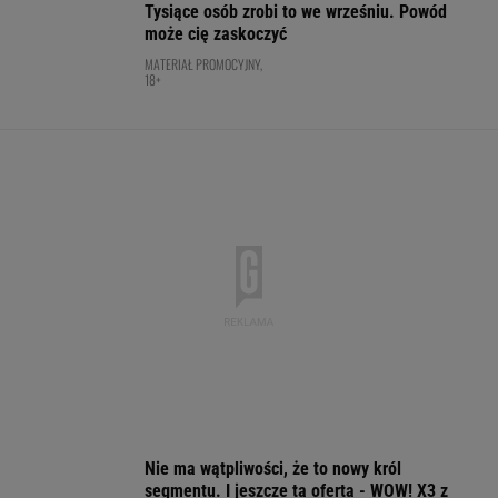
Nie ma wątpliwości, że to nowy król
segmentu. I jeszcze ta oferta - WOW! X3 z
Bawarii robi szał na drogach
MATERIAŁ PROMOCYJNY
Cały świat widział, jak Switolina potraktowała
rywalkę po meczu
TENIS
Oto następna rywalka Igi Świątek w Toronto!
To będzie hit
TENIS
Pucharowa wygrana Chicago. 64 minuty
Lewandowskiego