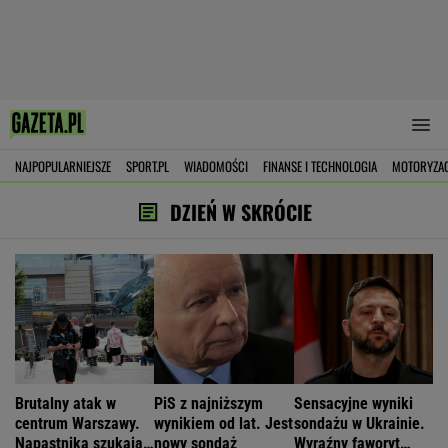
NAJPOPULARNIEJSZE
SPORT.PL
WIADOMOŚCI
FINANSE I TECHNOLOGIA
MOTORYZA
DZIEŃ W SKRÓCIE
Brutalny atak w
PiS z najniższym
Sensacyjne wyniki
centrum Warszawy.
wynikiem od lat. Jest
sondażu w Ukrainie.
Napastnika szukają
nowy sondaż
Wyraźny faworyt