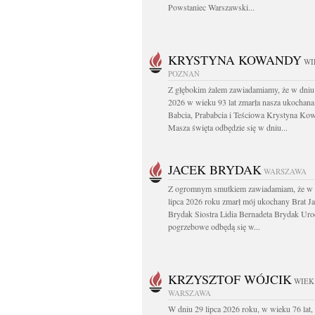
Powstaniec Warszawski...
KRYSTYNA KOWANDY
WI
POZNAŃ
Z głębokim żalem zawiadamiamy, że w dniu 
2026 w wieku 93 lat zmarła nasza ukochan
Babcia, Prababcia i Teściowa Krystyna Ko
Masza święta odbędzie się w dniu...
JACEK BRYDAK
WARSZAWA
Z ogromnym smutkiem zawiadamiam, że w 
lipca 2026 roku zmarł mój ukochany Brat J
Brydak Siostra Lidia Bernadeta Brydak Uro
pogrzebowe odbędą się w...
KRZYSZTOF WÓJCIK
WIEK:
WARSZAWA
W dniu 29 lipca 2026 roku, w wieku 76 lat,