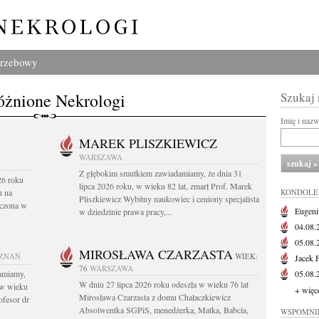
grzebowy
żnione Nekrologi
Szukaj
Imię i naz
MAREK PLISZKIEWICZ
WARSZAWA
Z głębokim smutkiem zawiadamiamy, że dnia 31
26 roku
lipca 2026 roku, w wieku 82 lat, zmarł Prof. Marek
u na
KONDOLE
Pliszkiewicz Wybitny naukowiec i ceniony specjalista
czona w
Eugeni
w dziedzinie prawa pracy,...
04.08
05.08
MIROSŁAWA CZARZASTA
ZNAŃ
WIEK:
Jacek 
76
WARSZAWA
amiamy,
05.08
W dniu 27 lipca 2026 roku odeszła w wieku 76 lat
s w wieku
+ więc
Mirosława Czarzasta z domu Chałaczkiewicz
ofesor dr
Absolwentka SGPiS, menedżerka, Matka, Babcia,
WSPOMNI