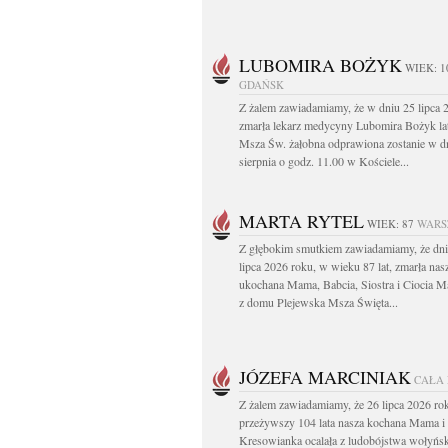
LUBOMIRA BOŻYK
WIEK: 1
GDAŃSK
Z żalem zawiadamiamy, że w dniu 25 lipca 2
zmarła lekarz medycyny Lubomira Bożyk la
Msza Św. żałobna odprawiona zostanie w d
sierpnia o godz. 11.00 w Kościele...
MARTA RYTEL
WIEK: 87
WARS
Z głębokim smutkiem zawiadamiamy, że dni
lipca 2026 roku, w wieku 87 lat, zmarła nas
ukochana Mama, Babcia, Siostra i Ciocia Ma
z domu Plejewska Msza Święta...
JÓZEFA MARCINIAK
CAŁA
Z żalem zawiadamiamy, że 26 lipca 2026 ro
przeżywszy 104 lata nasza kochana Mama i 
Kresowianka ocalała z ludobójstwa wołyńsk