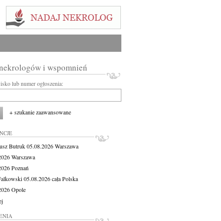
 nekrologów i wspomnień
wisko lub numer ogłoszenia:
+ szukanie zaawansowane
NCJE
usz Butruk
05.08.2026
Warszawa
.2026
Warszawa
.2026
Poznań
Falkowski
05.08.2026
cała Polska
.2026
Opole
ej
ENIA