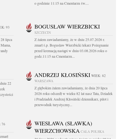
o godzinie 11:15 na Cmentarzu św....
BOGUSŁAW WIERZBICKI
EK: 93
SZCZECIN
28 lipca
Z żalem zawiadamiamy, że w dniu 25.07.2026 r.
a Mama,
zmarł ś.p. Bogusław Wierzbicki lekarz Pożegnanie
wandy
przed kremacją nastąpi w dniu 03.08.2026 roku o
godz.11:15 na Cmentarzu...
ANDRZEJ KŁOSIŃSKI
WIEK: 82
WARSZAWA
dniu 22
Z głębokim żalem zawiadamiamy, że dnia 20 lipca
acek
2026 roku odszedł w wieku 82 lat nasz Tata, Dziadek
czystości
i Pradziadek Andrzej Kłosiński dziennikarz, pilot i
przewodnik turystyczny...
WIESŁAWA (SŁAWKA)
 76
WIERZCHOWSKA
CAŁA POLSKA
 zmarł