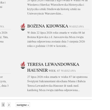
20 lipca 2026 r odeszła z tego świata w wieku 98 lat
ika i
Wiesława (Sławka) Wierzchowska Historyczka i
ni
krytyczka sztuki Studiowała historię sztuki na
Uniwersytecie Warszawskim...
BOŻENA KIJOWSKA
AWA
WARSZAWA
a 2026
W dniu 22 lipca 2026 roku zmarła w wieku 88 lat
, Tata,
Bożena Kijowska z d. Jaroszewska Msza święta
bna
żałobna odprawiona zostanie dnia 3 sierpnia 2026
roku o godzinie 13:00 w kościele...
TERESA LEWANDOWSKA
HAUSNER
WIEK: 87
WARSZAWA
tor
27 lipca 2026 roku zmarła w wieku 87 lat opatrzona
cysta,
Świętymi Sakramentami ukochana Mama i Babcia
, dnia 3
Teresa Lewandowska-Hausner dr nauk med.
kardiolog Msza święta żałobna odprawiona...
1
2
następne »