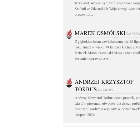
Krzysztof Wójcik Syn prof. Zbigniewa Wójc
Stefanii ze Zdziarskich Wójcikowej, wielolet
pracownik...
MAREK OSMÓLSKI
WARSZ
Z głębokim żalem zawiadamiamy, że 18 lipc
roku zmarł w wieku 79 lat nasz kochany Mąż
Dziadek Marek Osmólski Msza święta żało
zostanie odprawiona w...
ANDRZEJ KRZYSZTOF
TORBUS
KRAKÓW
Andrzej Krzysztof Torbus poeta prozaik, au
tekstów piosenek, utworów dla dzieci, publi
recenzent Andrzeja żegnamy w poniedziałek
sierpnia 2026...