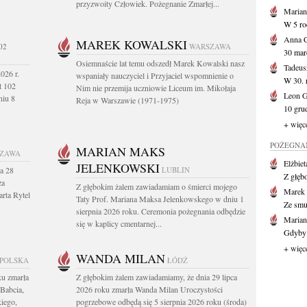
przyzwoity Człowiek. Pożegnanie Zmarłej...
Marian
W 5 roc
Anna 
MAREK KOWALSKI
02
WARSZAWA
30 mar
Osiemnaście lat temu odszedł Marek Kowalski nasz
Tadeus
026 r.
wspaniały nauczyciel i Przyjaciel wspomnienie o
W 30. r
t 102
Nim nie przemija uczniowie Liceum im. Mikołaja
Leon 
niu 8
Reja w Warszawie (1971-1975)
10 grud
+ więc
POŻEGNAN
MARIAN MAKS
ZAWA
Elżbiet
JELENKOWSKI
a 28
LUBLIN
Z głęb
za
Z głębokim żalem zawiadamiam o śmierci mojego
Marek 
rta Rytel
Taty Prof. Mariana Maksa Jelenkowskego w dniu 1
Ze smu
sierpnia 2026 roku. Ceremonia pożegnania odbędzie
Marian
się w kaplicy cmentarnej...
Gdyby 
+ więc
WANDA MILAN
 POLSKA
ŁÓDŹ
ku zmarła
Z głębokim żalem zawiadamiamy, że dnia 29 lipca
Babcia,
2026 roku zmarła Wanda Milan Uroczystości
iego,
pogrzebowe odbędą się 5 sierpnia 2026 roku (środa)