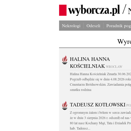
Nekrologi
Odeszli
Poradnik po
Wyró
HALINA HANNA
KOŚCIELNIAK
WROCŁAW
Halina Hanna Kościelniak Zmarła 30.06.20
Pogrzeb odbędzie się w dniu 4.08.2026 rok
Cmentarzu Bródnowskim. Zawiadamia połą
smutku rodzina
TADEUSZ KOTŁOWSKI
PO
Z ogromnym żalem i bólem w sercu zawiad
że w dniu 3 sierpnia 2026 r. odszedł od na
80 lat nasz Kochany Mąż, Tata i Dziadek Pr
hab. Tadeusz...