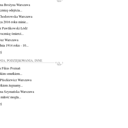
na Brożyna
Warszawa
znicę odejścia...
Chodorowska
Warszawa
ca 2016 roku minie...
z Pawlikowski
Łódź
ocznicę śmierci...
Guz
Warszawa
nia 1914 roku - 10...
ej
IA, PODZIĘKOWANIA, INNE
a Fikus
Poznań
okim smutkiem...
Pliszkiewicz
Warszawa
tkiem żegnamy...
na Szymańska
Warszawa
miłość mogła...
ej