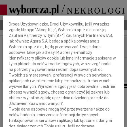
Dbamy o Twoją prywatność
Droga Użytkowniczko, Drogi Użytkowniku, jeśli wyrazisz
Nekrologi
Odeszli
Poradnik pogrzebowy
zgodę klikając "Akceptuję", Wyborcza sp. z o.o. oraz jej
Zaufani Partnerzy, w tym [
874
] Zaufanych Partnerów IAB,
jak również Agora S.A. będąca spółką powiązaną z
Przemysław Lubowicki
Wyborcza sp. z o.o., będą przetwarzać Twoje dane
IMIĘ I NAZWISKO:
osobowe takie jak adresy IP, adresy e-mail czy
identyfikatory plików cookie lub inne informacje zapisane w
Warszawa
REGION:
tych plikach do celów marketingowych, w szczególności
na potrzeby wyświetlania reklam dopasowanych do
08.10.2009
DATA EMISJI:
Twoich zainteresowań i preferencji w swoich serwisach,
aplikacjach i w Internecie lub personalizacji treści w nich
wyświetlanych. Wyrażenie zgody jest dobrowolne. Jeśli nie
chcesz wyrazić zgody, chcesz ograniczyć jej zakres lub
chcesz wycofać zgodę uprzednio udzieloną przejdź do
„Ustawień Zaawansowanych”.
W dniu 5 października 2009 roku
Twoje dane osobowe mogą być przetwarzane także do
zmarł, przeżywszy 77 lat,
celów badania i mierzenia informacji dotyczących
nasz ukochany Mąż, Ojciec i Dziadek
funkcjonowania serwisów i aplikacji lub łączone z danymi
dot. świadczonych Tobie usług. Jeśli podstawą