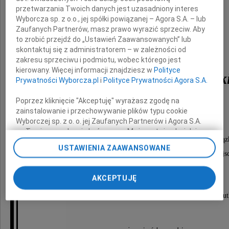
przetwarzania Twoich danych jest uzasadniony interes
Wyborcza sp. z o.o., jej spółki powiązanej – Agora S.A. – lub
Zaufanych Partnerów, masz prawo wyrazić sprzeciw. Aby
to zrobić przejdź do „Ustawień Zaawansowanych” lub
skontaktuj się z administratorem – w zależności od
zakresu sprzeciwu i podmiotu, wobec którego jest
kierowany. Więcej informacji znajdziesz w
Polityce
Przemysław Lubowick
Prywatności Wyborcza.pl
i
Polityce Prywatności Agora S.A.
Poprzez kliknięcie "Akceptuję" wyrażasz zgodę na
zainstalowanie i przechowywanie plików typu cookie
Nabożeństwo żałobne odbędzie się
Wyborczej sp. z o. o. jej Zaufanych Partnerów i Agora S.A.
9 października 2009 roku o godzinie 11.00
na Twoim urządzeniu końcowym. Możesz też w każdej
w kościele św. Karola Boromeusza na Starych Powąz
chwili zmienić swoje preferencje dot. plików cookie,
USTAWIENIA ZAAWANSOWANE
ponownie wywołując narzędzie do zarządzania Twoimi
po którym nastąpi wyprowadzenie na cmentarz miejs
preferencjami dot. przetwarzania danych poprzez
do grobu rodzinnego.
odnośnik „Ustawienia prywatności” w stopce serwisu i
AKCEPTUJĘ
przechodząc do sekcji „Ustawienia zaawansowane”.
Zmiana ustawień plików cookie możliwa jest także za
O czym zawiadamiają pogrążone w głębokim smu
pomocą ustawień przeglądarki.
My, nasi Zaufani Partnerzy i Agora S.A. możemy