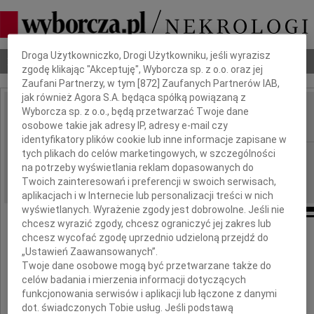
Dbamy o Twoją prywatność
Droga Użytkowniczko, Drogi Użytkowniku, jeśli wyrazisz
Nekrologi
Odeszli
Poradnik pogrzebowy
zgodę klikając "Akceptuję", Wyborcza sp. z o.o. oraz jej
Zaufani Partnerzy, w tym [
872
] Zaufanych Partnerów IAB,
jak również Agora S.A. będąca spółką powiązaną z
Wyborcza sp. z o.o., będą przetwarzać Twoje dane
Leszka Cieciure
IMIĘ I NAZWISKO:
osobowe takie jak adresy IP, adresy e-mail czy
identyfikatory plików cookie lub inne informacje zapisane w
tych plikach do celów marketingowych, w szczególności
cała Polska
REGION:
na potrzeby wyświetlania reklam dopasowanych do
08.10.2009
DATA EMISJI:
Twoich zainteresowań i preferencji w swoich serwisach,
aplikacjach i w Internecie lub personalizacji treści w nich
wyświetlanych. Wyrażenie zgody jest dobrowolne. Jeśli nie
chcesz wyrazić zgody, chcesz ograniczyć jej zakres lub
chcesz wycofać zgodę uprzednio udzieloną przejdź do
Z głębokim żalem żegnamy
„Ustawień Zaawansowanych”.
Twoje dane osobowe mogą być przetwarzane także do
celów badania i mierzenia informacji dotyczących
funkcjonowania serwisów i aplikacji lub łączone z danymi
profesora dr. hab. med.
dot. świadczonych Tobie usług. Jeśli podstawą