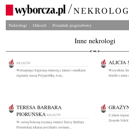
Nekrologi
Odeszli
Poradnik pogrzebowy
Inne nekrologi
ALICJA 
KRAKÓW
Wstrząśnięci tragiczną śmiercią z żalem i smutkiem
Wszystkim, któ
żegnamy naszą Przyjaciółkę Asię...
dzielili z nami 
TERESA BARBARA
GRAŻYN
PIORUŃSKA
KRAKÓW
Z żalem żegna
Zespołu Szkół 
W szóstą bolesną rocznicę śmierci Teresy Barbary
Pioruńskiej lekarza psychiatry zostanie...