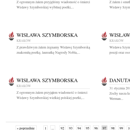
Z ogromnym żalem przyjęliśmy wiadomość o śmierci
Z żalem i smut
Wisławy Szymborskiej wybitnej poetki,...
Wisławy Szymbo
WISŁAWA SZYMBORSKA
WISŁAW
KRAKÓW
KRAKÓW
Z prawdziwym żalem żegnamy Wisławę Szymborską
Wisława Szymb
znakomitą poetkę, laureatkę Nagrody Nobla,...
poezji oraz oso
WISŁAWA SZYMBORSKA
DANUT
KRAKÓW
31 stycznia 20
Z ogromnym żalem przyjąłem wiadomość o śmierci
Zochy nasza k
Wisławy Szymborskiej wielkiej polskiej poetki,...
Werman...
« poprzednie
1
...
92
93
94
95
96
97
98
99
1