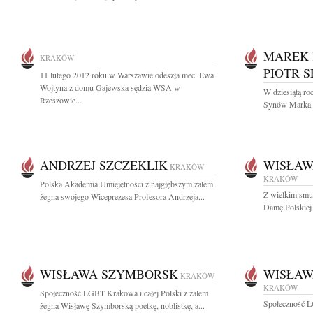
MAREK
KRAKÓW
PIOTR 
11 lutego 2012 roku w Warszawie odeszła mec. Ewa
Wojtyna z domu Gajewska sędzia WSA w
W dziesiątą ro
Rzeszowie...
Synów Marka K
ANDRZEJ SZCZEKLIK
WISŁAW
KRAKÓW
KRAKÓW
Polska Akademia Umiejętności z najgłębszym żalem
Z wielkim sm
żegna swojego Wiceprezesa Profesora Andrzeja...
Damę Polskiej P
WISŁAWA SZYMBORSK
WISŁAW
KRAKÓW
KRAKÓW
Społeczność LGBT Krakowa i całej Polski z żalem
Społeczność L
żegna Wisławę Szymborską poetkę, noblistkę, a...