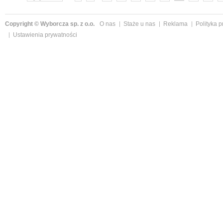
następne »
Copyright © Wyborcza sp. z o.o.
O nas
Staże u nas
Reklama
Polityka 
Ustawienia prywatności