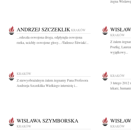
żegna Wisławę 
ANDRZEJ SZCZEKLIK
WISŁAW
KRAKÓW
KRAKÓW
...odeszła oswojona droga, odpłynęła oswojona
Z żalem żegna
rzeka, ucichły oswojone głosy... /Tadeusz Śliwiak/...
Poetkę, Laurea
wyjątkowy...
KRAKÓW
KRAKÓW
Z niewyobrażalnym żalem żegnamy Pana Profesora
3 lutego 2012 
Andrzeja Szczeklika Wielkiego internistę i...
lekarz, humanis
WISŁAWA SZYMBORSKA
WISŁAW
KRAKÓW
KRAKÓW