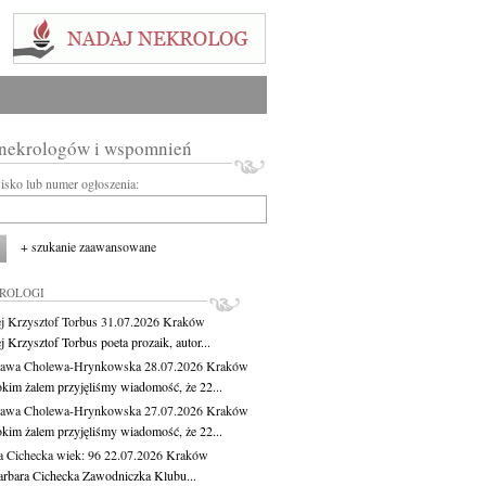
 nekrologów i wspomnień
wisko lub numer ogłoszenia:
+ szukanie zaawansowane
KROLOGI
j Krzysztof Torbus
31.07.2026
Kraków
 Krzysztof Torbus poeta prozaik, autor...
ława Cholewa-Hrynkowska
28.07.2026
Kraków
okim żalem przyjęliśmy wiadomość, że 22...
ława Cholewa-Hrynkowska
27.07.2026
Kraków
okim żalem przyjęliśmy wiadomość, że 22...
a Cichecka
wiek: 96
22.07.2026
Kraków
rbara Cichecka Zawodniczka Klubu...