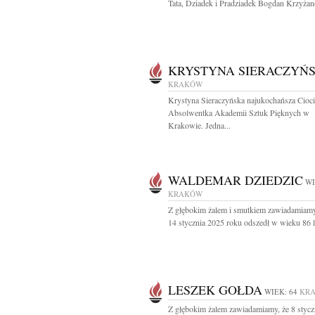
Tata, Dziadek i Pradziadek Bogdan Krzyżan
KRYSTYNA SIERACZYŃ
KRAKÓW
Krystyna Sieraczyńska najukochańsza Cioci
Absolwentka Akademii Sztuk Pięknych w
Krakowie. Jedna...
WALDEMAR DZIEDZIC
WI
KRAKÓW
Z głębokim żalem i smutkiem zawiadamiamy
14 stycznia 2025 roku odszedł w wieku 86 la
LESZEK GOŁDA
WIEK: 64
KR
Z głębokim żalem zawiadamiamy, że 8 stycz