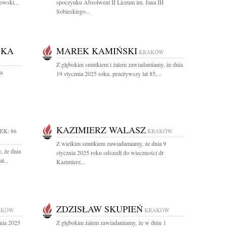
owski...
spoczynku Absolwent II Liceum im. Jana III
Sobieskiego...
SKA
MAREK KAMIŃSKI
KRAKÓW
Z głębokim smutkiem i żalem zawiadamiamy, że dnia
a
19 stycznia 2025 roku, przeżywszy lat 85,...
KAZIMIERZ WALASZ
EK: 86
KRAKÓW
Z wielkim smutkiem zawiadamiamy, że dnia 9
, że dnia
stycznia 2025 roku odszedł do wieczności dr
t...
Kazimierz...
ZDZISŁAW SKUPIEŃ
AKÓW
KRAKÓW
nia 2025
Z głębokim żalem zawiadamiamy, że w dniu 1