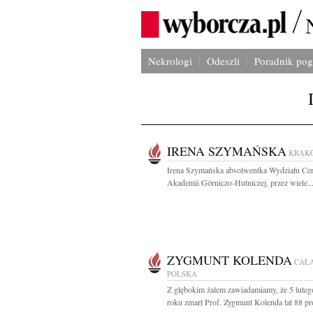
Nekrologi
Odeszli
Poradnik po
IRENA SZYMAŃSKA
KRAK
Irena Szymańska absolwentka Wydziału Ce
Akademii Górniczo-Hutniczej, przez wiele..
ZYGMUNT KOLENDA
CAŁ
POLSKA
Z głębokim żalem zawiadamiamy, że 5 lute
roku zmarł Prof. Zygmunt Kolenda lat 88 pro