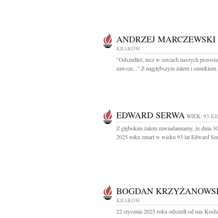
ANDRZEJ MARCZEWSKI
KRAKÓW
"Odszedłeś, lecz w sercach naszych pozosta
zawsze..." Z najgłębszym żalem i smutkiem.
EDWARD SERWA
WIEK: 93
K
Z głębokim żalem zawiadamiamy, że dnia 30
2025 roku zmarł w wieku 93 lat Edward Ser
BOGDAN KRZYŻANOWS
KRAKÓW
22 stycznia 2025 roku odszedł od nas Koc