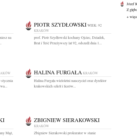
Józef 
Z głęb
+ więc
PIOTR SZYDŁOWSKI
WIEK: 92
KRAKÓW
niesz na
prof. Piotr Szydłowski kochany Ojciec, Dziadek,
..
Brat i Teść Przeżywszy lat 92, odszedł dnia 1...
HALINA FURGAŁA
RAKÓW
KRAKÓW
 stycznia
Halina Furgała wieloletni nauczyciel oraz dyrektor
wa...
krakowskich szkół i liceów...
KI
ZBIGNIEW SIERAKOWSKI
KRAKÓW
hany Mąż,
Zbigniew Sierakowski prokurator w stanie