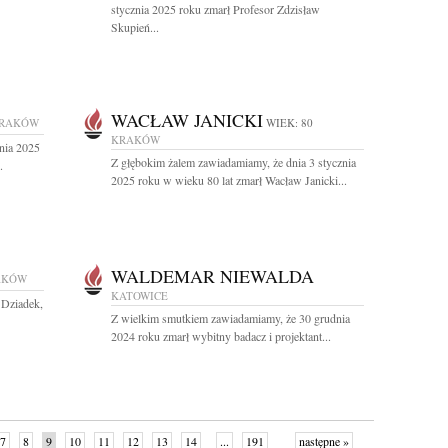
stycznia 2025 roku zmarł Profesor Zdzisław
Skupień...
WACŁAW JANICKI
RAKÓW
WIEK: 80
KRAKÓW
nia 2025
Z głębokim żalem zawiadamiamy, że dnia 3 stycznia
.
2025 roku w wieku 80 lat zmarł Wacław Janicki...
WALDEMAR NIEWALDA
AKÓW
KATOWICE
 Dziadek,
Z wielkim smutkiem zawiadamiamy, że 30 grudnia
2024 roku zmarł wybitny badacz i projektant...
7
8
9
10
11
12
13
14
...
191
następne »