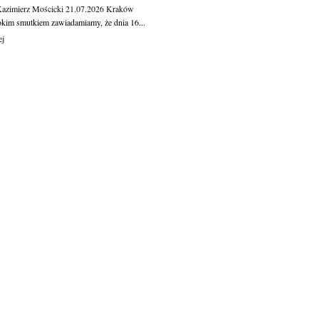
Kazimierz Mościcki
21.07.2026
Kraków
okim smutkiem zawiadamiamy, że dnia 16...
ej