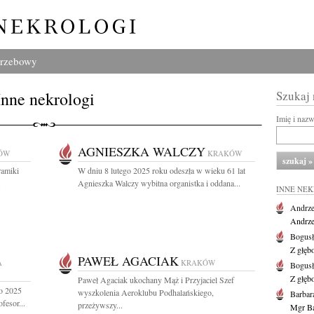
grzebowy
Inne nekrologi
Szukaj
Imię i naz
AGNIESZKA WALCZY
ÓW
KRAKÓW
ramiki
W dniu 8 lutego 2025 roku odeszła w wieku 61 lat
.
Agnieszka Walczy wybitna organistka i oddana...
INNE NE
Andrze
Andrzej
Bogus
Z głęb
PAWEŁ AGACIAK
A
KRAKÓW
Bogus
Z głęb
Paweł Agaciak ukochany Mąż i Przyjaciel Szef
go 2025
wyszkolenia Aeroklubu Podhalańskiego,
Barbar
fesor...
przeżywszy...
Mgr Ba