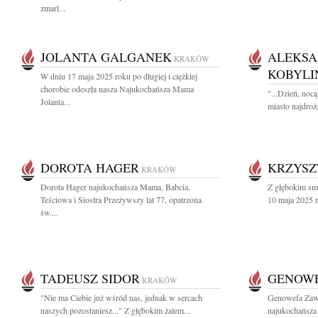
zmarł...
JOLANTA GALGANEK
ALEKSA
KRAKÓW
KOBYLI
W dniu 17 maja 2025 roku po długiej i ciężkiej
chorobie odeszła nasza Najukochańsza Mama
"...Dzień, noc
Jolanta...
miasto najdrożs
DOROTA HAGER
KRZYSZ
KRAKÓW
Dorota Hager najukochańsza Mama, Babcia,
Z głębokim sm
Teściowa i Siostra Przeżywszy lat 77, opatrzona
10 maja 2025 r
św....
TADEUSZ SIDOR
GENOWE
KRAKÓW
"Nie ma Ciebie już wśród nas, jednak w sercach
Genowefa Zaw
naszych pozostaniesz..." Z głębokim żalem...
najukochańsza 