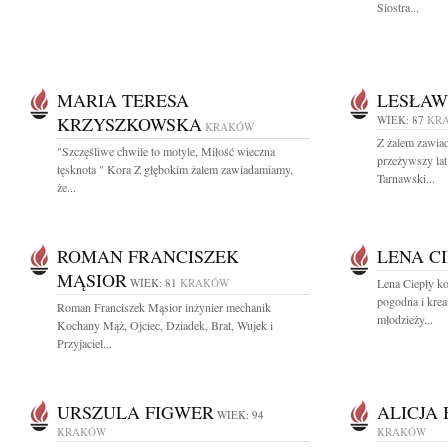
Siostra...
MARIA TERESA
LESŁAW
KRZYSZKOWSKA
WIEK: 87
KR
KRAKÓW
Z żalem zawiad
"Szczęśliwe chwile to motyle, Miłość wieczna
przeżywszy lat
tęsknota " Kora Z głębokim żalem zawiadamiamy,
Tarnawski...
że...
ROMAN FRANCISZEK
LENA C
MĄSIOR
WIEK: 81
KRAKÓW
Lena Ciepły k
pogodna i kr
Roman Franciszek Mąsior inżynier mechanik
młodzieży...
Kochany Mąż, Ojciec, Dziadek, Brat, Wujek i
Przyjaciel...
URSZULA FIGWER
ALICJA
WIEK: 94
KRAKÓW
KRAKÓW