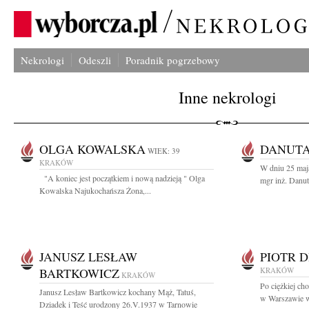
Nekrologi
Odeszli
Poradnik pogrzebowy
Inne nekrologi
OLGA KOWALSKA
DANUTA
WIEK: 39
KRAKÓW
W dniu 25 maja
"A koniec jest początkiem i nową nadzieją " Olga
mgr inż. Danuta
Kowalska Najukochańsza Żona,...
JANUSZ LESŁAW
PIOTR 
BARTKOWICZ
KRAKÓW
KRAKÓW
Po ciężkiej ch
Janusz Lesław Bartkowicz kochany Mąż, Tatuś,
w Warszawie w
Dziadek i Teść urodzony 26.V.1937 w Tarnowie