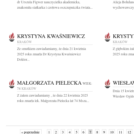
dr Urszula Figwer nauczycielka akademicka,
Alicja Bohdano
znakomita siatkarka i czołowa oszczepniczka świata...
wychowawczyni
KRYSTYNA KWAŚNIEWICZ
KRYSTY
KRAKÓW
KRAKÓW
Ze smutkiem zawiadamiamy, że dnia 21 kwietnia
Z głębokim żal
2025 roku zmarła Dr Krystyna Kwaśniewicz
2025 roku zmar
Doktor...
MAŁGORZATA PIELECKA
WIESŁA
WIEK:
74
KRAKÓW
Dnia 15 kwietn
Z żalem zawiadamiamy , że dnia 22 kwietnia 2025
Wiesław Ogińsk
roku zmarła lek. Małgorzata Pielecka lat 74 Msza...
« poprzednie
1
2
3
4
5
6
7
8
9
10
11
12