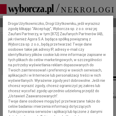
Dbamy o Twoją prywatność
Nekrologi
Odeszli
Poradnik pogrzebowy
Droga Użytkowniczko, Drogi Użytkowniku, jeśli wyrazisz
zgodę klikając "Akceptuję", Wyborcza sp. z o.o. oraz jej
Zaufani Partnerzy, w tym [
872
] Zaufanych Partnerów IAB,
jak również Agora S.A. będąca spółką powiązaną z
Krzysztof Berdel
Wyborcza sp. z o.o., będą przetwarzać Twoje dane
IMIĘ I NAZWISKO:
osobowe takie jak adresy IP, adresy e-mail czy
identyfikatory plików cookie lub inne informacje zapisane w
Kraków
REGION:
tych plikach do celów marketingowych, w szczególności
10.11.2023
na potrzeby wyświetlania reklam dopasowanych do
DATA EMISJI:
Twoich zainteresowań i preferencji w swoich serwisach,
aplikacjach i w Internecie lub personalizacji treści w nich
wyświetlanych. Wyrażenie zgody jest dobrowolne. Jeśli nie
chcesz wyrazić zgody, chcesz ograniczyć jej zakres lub
chcesz wycofać zgodę uprzednio udzieloną przejdź do
Z głębokim smutkiem i żalem zawiadamiamy,
„Ustawień Zaawansowanych”.
że dnia 7 listopada 2023 roku, przeżywszy 74 lata
Twoje dane osobowe mogą być przetwarzane także do
celów badania i mierzenia informacji dotyczących
zmarł
funkcjonowania serwisów i aplikacji lub łączone z danymi