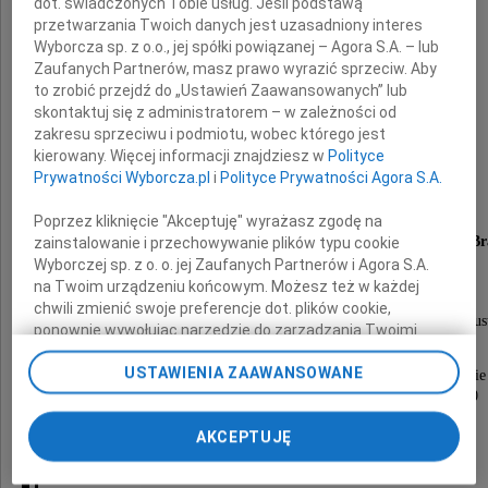
dot. świadczonych Tobie usług. Jeśli podstawą
przetwarzania Twoich danych jest uzasadniony interes
Wyborcza sp. z o.o., jej spółki powiązanej – Agora S.A. – lub
Zaufanych Partnerów, masz prawo wyrazić sprzeciw. Aby
to zrobić przejdź do „Ustawień Zaawansowanych” lub
skontaktuj się z administratorem – w zależności od
Krzysztof Berdel
zakresu sprzeciwu i podmiotu, wobec którego jest
kierowany. Więcej informacji znajdziesz w
Polityce
Prywatności Wyborcza.pl
i
Polityce Prywatności Agora S.A.
Poprzez kliknięcie "Akceptuję" wyrażasz zgodę na
Najukochańszy Mąż, Ojciec, Teść, Dziadek i Br
zainstalowanie i przechowywanie plików typu cookie
Wyborczej sp. z o. o. jej Zaufanych Partnerów i Agora S.A.
na Twoim urządzeniu końcowym. Możesz też w każdej
chwili zmienić swoje preferencje dot. plików cookie,
Odszedł od nas pozostawiając po Sobie niczym nie zapełnioną pust
ponownie wywołując narzędzie do zarządzania Twoimi
preferencjami dot. przetwarzania danych poprzez
USTAWIENIA ZAAWANSOWANE
odnośnik „Ustawienia prywatności” w stopce serwisu i
Ceremonia pogrzebowa przy Zmarłym odprawiona zostanie
przechodząc do sekcji „Ustawienia zaawansowane”.
dnia 14 listopada 2023 roku o godzinie 13.00
Zmiana ustawień plików cookie możliwa jest także za
w sali pożegnań na cmentarzu Rakowickim,
AKCEPTUJĘ
po czym nastąpi odprowadzenie Zmarłego
pomocą ustawień przeglądarki.
na miejsce wiecznego spoczynku,
My, nasi Zaufani Partnerzy i Agora S.A. możemy