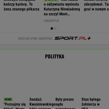
Polki
prezydenta
krytyczny
WIADOMOŚCI
Zwrot w sprawie Patriotów. Jest porozumienie
Ukrainy i USA
Nie będzie nowej umowy TVP z Kościołem.