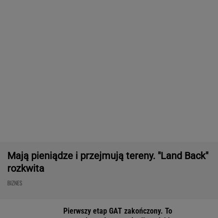
Były szef PIP szuka pracy. Prosi
o radę. "Jakiej domagać się pensji?".
Podpowiadamy
SUBSKRYPCJA
Chcesz skutecznie umyć elewację domu,
taras, grilla? Te myjki ciśnieniowe są świetne!
REKLAMA CENEO
Nie tylko zaćmienie Słońca. Sierpień zamieni
niebo w scenę niezwykłych widowisk
BIZNES
ZUS dopłaca Ukraińcom do emerytur.
Konfederacja grzmi, ale zapomina o ważnej
rzeczy