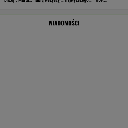
Obowiązuje ta podpisana przez Kurskiego
MARCIN KOZŁOWSKI
16-latek zaatakowany nożem. Zatrzymano
dwóch nastolatków