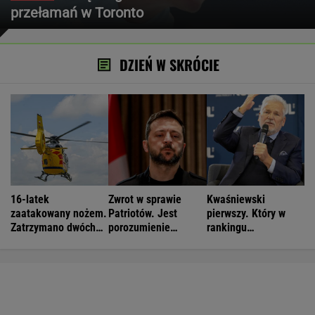
przełamań w Toronto
DZIEŃ W SKRÓCIE
16-latek
Zwrot w sprawie
Kwaśniewski
zaatakowany nożem.
Patriotów. Jest
pierwszy. Który w
Zatrzymano dwóch
porozumienie
rankingu
nastolatków
Ukrainy i USA
prezydentów jest
Duda?