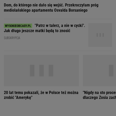
20 lat temu pokazali, że w Polsce też można
"Nigdy na sto proce
zrobić "Amerykę"
dlaczego Zosia zac
ZOBACZ WSZYSTKIE
Wybierz miasto
PEŁNA POGODA
Załaduj ponownie
Jakość powietrza:
-
Ciśnienie:
Opady:
Zachmurzenie:
-
-%
-%