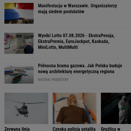
którzy jej nie czytali
Już na początku urzędowania Mamdani uraził
osoby o wyjątkowej wrażliwości
Prof. Andrzej Pilc: Jesteśmy blisko
skutecznego leku na depresję
"Patrz w talerz, a nie w cycki". Jak długo
jeszcze matki będą to znosić
FINANSE I TECHNOLOGIA