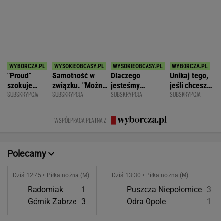
SPORT.PL
Najtrudniejszy mecz Świątek w Toronto.
Szansa na rewanż za Roland Garros
ALEKSANDER BERNARD