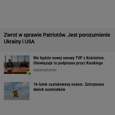
IMGW pokazał nową prognozę. Upały wracają
do Polski
Większość Polaków nie chce płacić tego
podatku. "To sygnał alarmowy"
Manifestacja w Warszawie. Organizatorzy
mają siedem postulatów
Wyniki Lotto 07.08.2026 - EkstraPensja,
EkstraPremia, EuroJackpot, Kaskada,
MiniLotto, MultiMulti
Północna brama gazowa. Jak Polska buduje