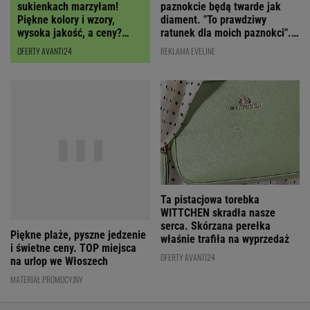
paznokcie będą twarde jak
sukienkach marzyłam!
diament. "To prawdziwy
Piękne kolory i wzory,
ratunek dla moich paznokci".
wysoka jakość, a ceny?
Cena? Niska!
Miło zaskoczą!
REKLAMA EVELINE
OFERTY AVANTI24
Ta pistacjowa torebka
Piękne plaże, pyszne jedzenie
WITTCHEN skradła nasze
i świetne ceny. TOP miejsca
serca. Skórzana perełka
na urlop we Włoszech
właśnie trafiła na wyprzedaż
MATERIAŁ PROMOCYJNY
OFERTY AVANTI24
NAJLEPSZE NA WEEKEND