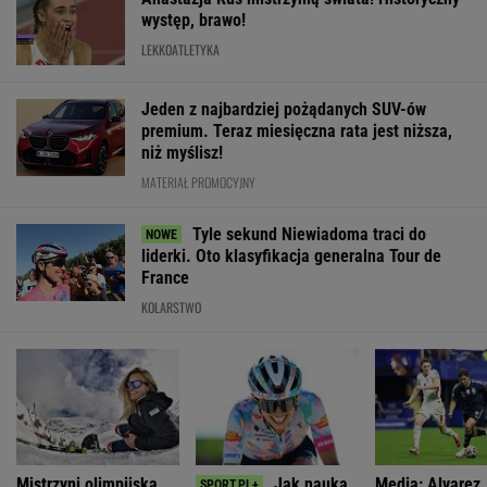
na szczyt Mont
Ventoux
SUBSKRYPCJA
WIĘCEJ NIŻ WYNIK. SUBSKRYBUJ
POLITYKA
Sondaż:
Były prezes
Stan byłego
"Poznajmy się
Kwaśniewskiego
sądu
żołnierza w
bliżej". Marta
lubią wszyscy,
najwyższego
USA
Nawrocka
Dudę
kandydatem
więzionego w
zaprasza młode
praktycznie nikt
Magyara na
Rosji jest