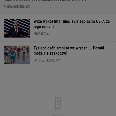
Konkurencja nie nadąża za jego tempem.
Toyota Corolla Cross rozgrzała rynek i
pokazuje, kto tu rozdaje karty!
MATERIAŁ PROMOCYJNY
Rozstrzygnęli mecz Igi Świątek z Kostiuk.
Koniec w trzech setach
TENIS
Fatalne wieści dla klubu
Lewandowskiego
PIŁKA NOŻNA
Anastazja Kuś mistrzynią świata! Historyczny
występ, brawo!
LEKKOATLETYKA