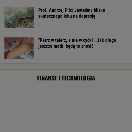
MATERIAŁ PROMOCYJNY
Starzejąca się Polska uwalnia tysiące lokali.
Co czeka rynek?