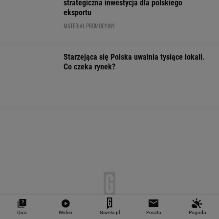
"Teraz wiemy".
1,5 tys. zł za adopcję
Zaćmienie Słoń
Naukowcy odkryli
psa. Nie trzeba nawet
będzie spektak
nowe zagrożenie
mieszkać w tej gminie
Tak zrobisz naj
związane z
zdjęcia
mikroplastikiem
WALUTY I GIEŁDA
EUR
USD
CHF
GBP
WIG
4,2983
3,7187
4,6027
5,0166
151 782,92
-0,09%
-0,41%
0,15%
-0,13%
-0,24%
Quiz
Wideo
Gazeta.pl
Poczta
Pogoda