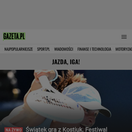
NAJPOPULARNIEJSZE
SPORT.PL
WIADOMOŚCI
FINANSE I TECHNOLOGIA
MOTORYZA
JAZDA, IGA!
Świątek gra z Kostiuk. Festiwal