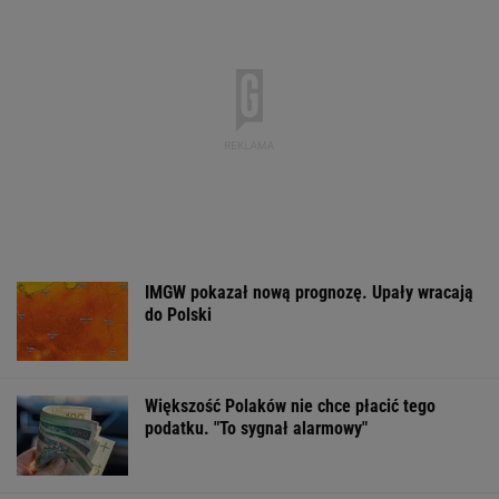
nową architekturę energetyczną regionu
MATERIAŁ PROMOCYJNY
Zerwana linia
Czeska policja ustaliła
Gruźlica w
energetyczna na
tożsamość mężczyzny
warszawskim
Podlasiu. Żandarmeria
spod Śnieżki. To Polak
przedszkolu. 24
sprawdza śmigłowiec
na liście sanep
WSPÓŁPRACA PŁATNA Z WYBORCZA.PL
ZROZUM, POZNAJ, ODKRYWAJ
SEKCJA Z SUBSKRYPCJĄ
Tytuł tej książki jest hasłem, znają je ludzie,