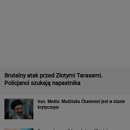
Quiz z ortografii dla prymusów. Sprawdź, czy
potrafisz zapisać te wyrazy
Raport wywiadu USA. "WSJ": Putin może