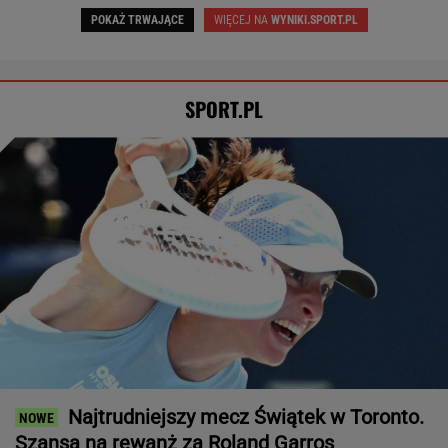
Wrze wokół Infantino. Tyle zapłaciła UEFA za
jego romans
PIŁKA NOŻNA
Tysiące osób zrobi to we wrześniu. Powód
może cię zaskoczyć
MATERIAŁ PROMOCYJNY,
18+