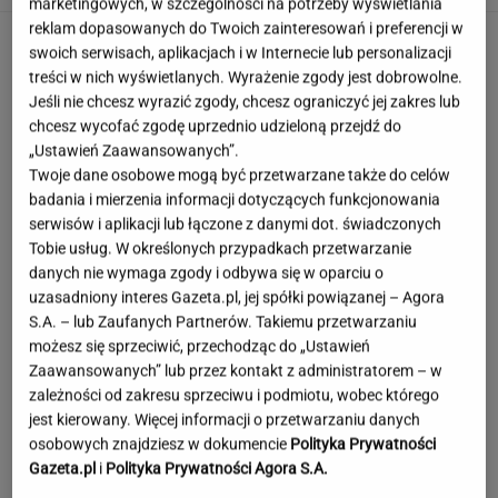
marketingowych, w szczególności na potrzeby wyświetlania
reklam dopasowanych do Twoich zainteresowań i preferencji w
swoich serwisach, aplikacjach i w Internecie lub personalizacji
treści w nich wyświetlanych. Wyrażenie zgody jest dobrowolne.
Jeśli nie chcesz wyrazić zgody, chcesz ograniczyć jej zakres lub
chcesz wycofać zgodę uprzednio udzieloną przejdź do
„Ustawień Zaawansowanych”.
Twoje dane osobowe mogą być przetwarzane także do celów
badania i mierzenia informacji dotyczących funkcjonowania
serwisów i aplikacji lub łączone z danymi dot. świadczonych
Tobie usług. W określonych przypadkach przetwarzanie
danych nie wymaga zgody i odbywa się w oparciu o
uzasadniony interes Gazeta.pl, jej spółki powiązanej – Agora
S.A. – lub Zaufanych Partnerów. Takiemu przetwarzaniu
możesz się sprzeciwić, przechodząc do „Ustawień
Zaawansowanych” lub przez kontakt z administratorem – w
zależności od zakresu sprzeciwu i podmiotu, wobec którego
jest kierowany. Więcej informacji o przetwarzaniu danych
To najdłuższe jezioro w Polsce. Ma aż 16 wysp
osobowych znajdziesz w dokumencie
Polityka Prywatności
Gazeta.pl
i
Polityka Prywatności Agora S.A.