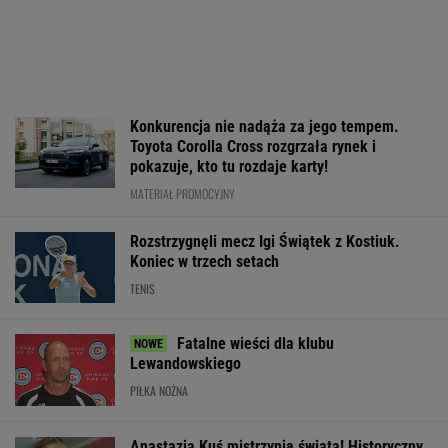
Jeden z najbardziej pożądanych SUV-ów
premium. Teraz miesięczna rata jest niższa,
niż myślisz!
MATERIAŁ PROMOCYJNY
Tyle sekund Niewiadoma traci do
liderki. Oto klasyfikacja generalna Tour de
France
KOLARSTWO
Mistrzyni olimpijska
Jak nauka
Media: Alvarez
kończy karierę. To
o odżywianiu wyniosła
zdecydował. Ta
żona znanego piłkarza
Katarzynę Niewiadomą
grać w nowym s