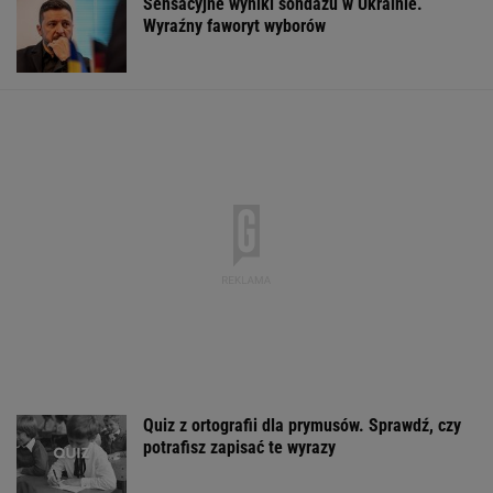
zaatakować NATO nawet tej jesieni
Dlaczego warto spryskać klucze octem?
Sztuczka, której mało kto używa
Dostawy rakiet Patriot. Zełenski: Mamy
umowy
Tak wygląda mazurska willa Kwaśniewskich.
Tuż obok kryje się coś jeszcze
Sandały Keen to synonim wakacyjnego
komfortu - teraz tańsze o niemal 100 zł