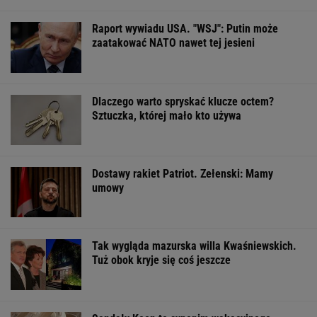
OFERTY AVANTI24
Włóż liść laurowy do
11 pytań o największe
Gawryluk kryty
lodówki na godzinę.
polskie miasta.
za debatę u
Efekt może cię
Wykształceni zgarną
Nawrockiego. T
zaskoczyć
komplet
tłumaczy
ŻYĆ LEPIEJ