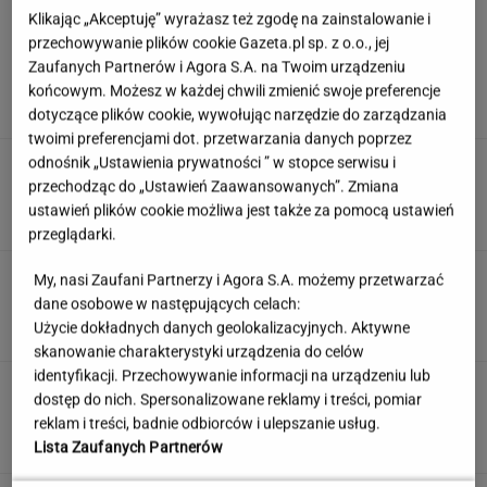
Klikając „Akceptuję” wyrażasz też zgodę na zainstalowanie i
przechowywanie plików cookie Gazeta.pl sp. z o.o., jej
Ten quiz oceni, czy jesteś bystrzakiem.
Zaufanych Partnerów i Agora S.A. na Twoim urządzeniu
Zgarniesz 5/5 w Szybkiej Piątce?
końcowym. Możesz w każdej chwili zmienić swoje preferencje
dotyczące plików cookie, wywołując narzędzie do zarządzania
twoimi preferencjami dot. przetwarzania danych poprzez
odnośnik „Ustawienia prywatności ” w stopce serwisu i
"Mam nadzieję, że zrobią trzecią część". Po 20
latach wywołał burzę
przechodząc do „Ustawień Zaawansowanych”. Zmiana
ustawień plików cookie możliwa jest także za pomocą ustawień
przeglądarki.
Nie czekaj, aż będzie za późno. To może
My, nasi Zaufani Partnerzy i Agora S.A. możemy przetwarzać
oznaczać, że szkoła przestała służyć dziecku
dane osobowe w następujących celach:
Użycie dokładnych danych geolokalizacyjnych. Aktywne
MATERIAŁ PROMOCYJNY
skanowanie charakterystyki urządzenia do celów
identyfikacji. Przechowywanie informacji na urządzeniu lub
Uruchomili "Tindera dla
dostęp do nich. Spersonalizowane reklamy i treści, pomiar
medyków". Szybko zgłosili się też adwokaci
reklam i treści, badnie odbiorców i ulepszanie usług.
SUBSKRYPCJA
Lista Zaufanych Partnerów