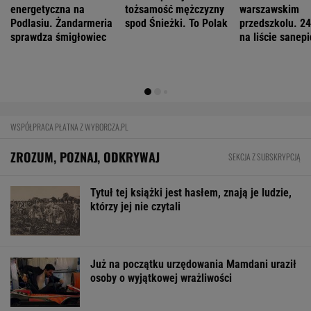
Mają pieniądze i przejmują tereny. "Land Back"
rozkwita
BIZNES
Pierwszy etap GAT zakończony. To
strategiczna inwestycja dla polskiego
eksportu