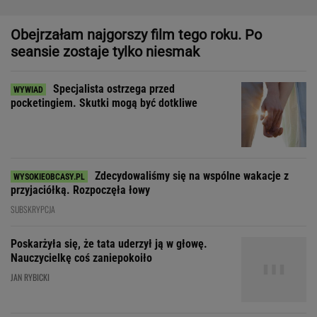
Zdecydowaliśmy się na wspólne wakacje z
przyjaciółką. Rozpoczęła łowy
SUBSKRYPCJA
Poskarżyła się, że tata uderzył ją w głowę.
Nauczycielkę coś zaniepokoiło
JAN RYBICKI
Dom, do którego nie dało się wejść. Przekroczyłam próg
mediolańskiego apartamentu Osvalda Borsaniego
"Patrz w talerz, a nie w cycki".
Jak długo jeszcze matki będą to znosić
SUBSKRYPCJA